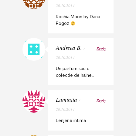
20.10.2014
Rochia Moon by Dana
Rogoz
Andreea B.
/
Reply
20.10.2014
Un parfum sau o
colectie de haine…
Luminita
/
Reply
20.10.2014
Lenjerie intima