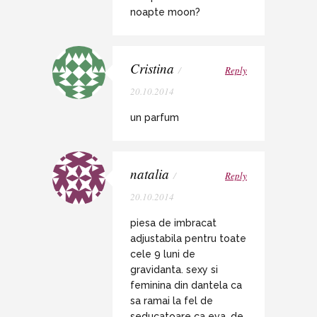
noapte moon?
Cristina
/
Reply
20.10.2014
un parfum
natalia
/
Reply
20.10.2014
piesa de imbracat
adjustabila pentru toate
cele 9 luni de
gravidanta. sexy si
feminina din dantela ca
sa ramai la fel de
seducatoare ca eva. de