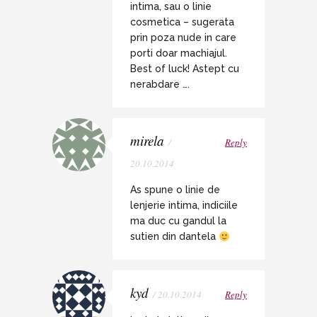
intima, sau o linie
cosmetica – sugerata
prin poza nude in care
porti doar machiajul.
Best of luck! Astept cu
nerabdare ….
mirela
/
Reply
20.10.2014
As spune o linie de
lenjerie intima, indiciile
ma duc cu gandul la
sutien din dantela
kyd
/ 20.10.2014
Reply