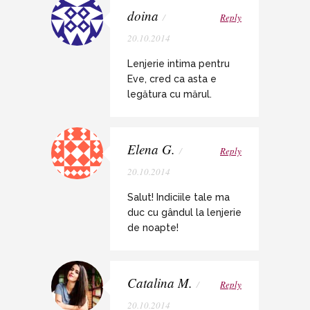
doina
/
Reply
20.10.2014
Lenjerie intima pentru
Eve, cred ca asta e
legătura cu mărul.
Elena G.
/
Reply
20.10.2014
Salut! Indiciile tale ma
duc cu gândul la lenjerie
de noapte!
Catalina M.
/
Reply
20.10.2014