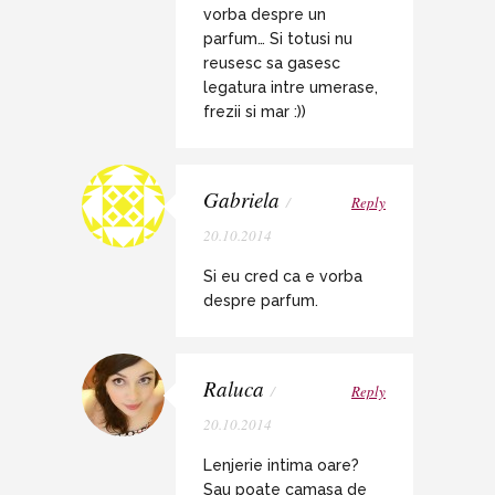
vorba despre un
parfum… Si totusi nu
reusesc sa gasesc
legatura intre umerase,
frezii si mar :))
Gabriela
/
Reply
20.10.2014
Si eu cred ca e vorba
despre parfum.
Raluca
/
Reply
20.10.2014
Lenjerie intima oare?
Sau poate camasa de