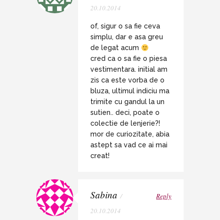
20.10.2014
of, sigur o sa fie ceva
simplu, dar e asa greu
de legat acum
cred ca o sa fie o piesa
vestimentara. initial am
zis ca este vorba de o
bluza, ultimul indiciu ma
trimite cu gandul la un
sutien.. deci, poate o
colectie de lenjerie?!
mor de curiozitate, abia
astept sa vad ce ai mai
creat!
Sabina
/
Reply
20.10.2014