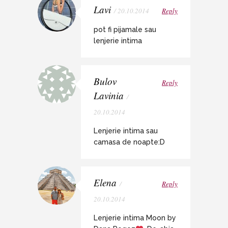
Lavi
/ 20.10.2014
Reply
pot fi pijamale sau
lenjerie intima
Bulov
Reply
Lavinia
/
20.10.2014
Lenjerie intima sau
camasa de noapte:D
Elena
/
Reply
20.10.2014
Lenjerie intima Moon by