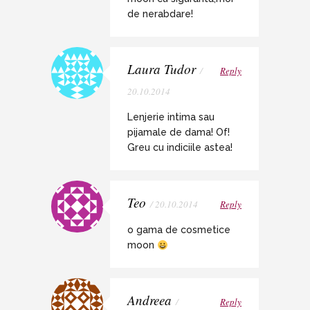
de nerabdare!
Laura Tudor
/
Reply
20.10.2014
Lenjerie intima sau
pijamale de dama! Of!
Greu cu indiciile astea!
Teo
/ 20.10.2014
Reply
o gama de cosmetice
moon
Andreea
/
Reply