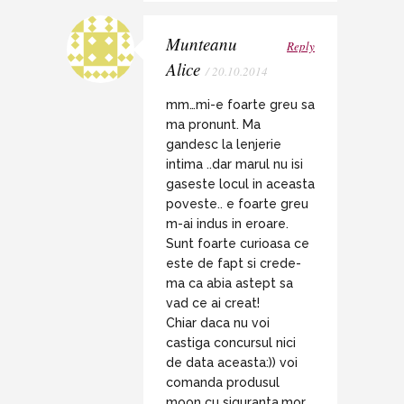
Munteanu
Reply
Alice
/ 20.10.2014
mm…mi-e foarte greu sa
ma pronunt. Ma
gandesc la lenjerie
intima ..dar marul nu isi
gaseste locul in aceasta
poveste.. e foarte greu
m-ai indus in eroare.
Sunt foarte curioasa ce
este de fapt si crede-
ma ca abia astept sa
vad ce ai creat!
Chiar daca nu voi
castiga concursul nici
de data aceasta:)) voi
comanda produsul
moon cu siguranta,mor