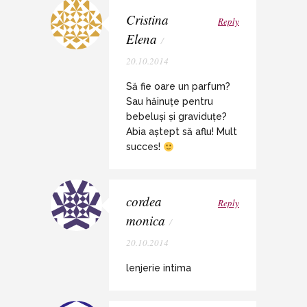
Cristina
Reply
Elena
/
20.10.2014
Să fie oare un parfum?
Sau hăinuțe pentru
bebeluși și graviduțe?
Abia aștept să aflu! Mult
succes!
cordea
Reply
monica
/
20.10.2014
lenjerie intima