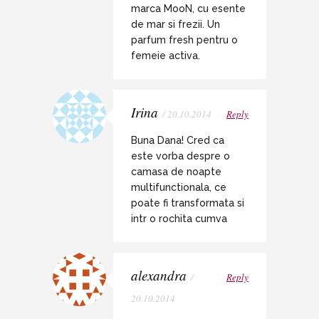
marca MooN, cu esente
de mar si frezii. Un
parfum fresh pentru o
femeie activa.
Irina
/ 20.10.2014
Reply
Buna Dana! Cred ca
este vorba despre o
camasa de noapte
multifunctionala, ce
poate fi transformata si
intr o rochita cumva
alexandra
/
Reply
20.10.2014