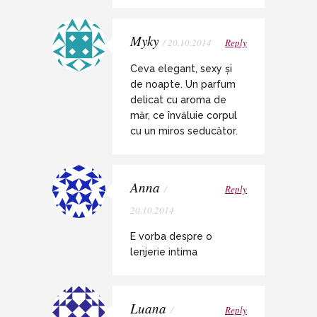
Myky
/ 20.10.2014
Reply
Ceva elegant, sexy și
de noapte. Un parfum
delicat cu aroma de
măr, ce învăluie corpul
cu un miros seducător.
Anna
/
Reply
20.10.2014
E vorba despre o
lenjerie intima
Luana
/
Reply