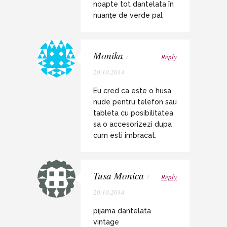
noapte tot dantelata în
nuanţe de verde pal
Monika
/
Reply
20.10.2014
Eu cred ca este o husa
nude pentru telefon sau
tableta cu posibilitatea
sa o accesorizezi dupa
cum esti imbracat.
Tusa Monica
/
Reply
20.10.2014
pijama dantelata
vintage