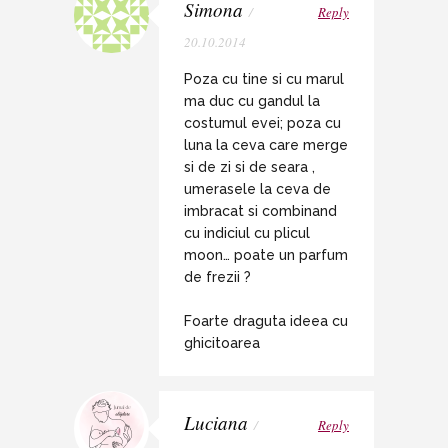
Simona
/
Reply
20.10.2014
Poza cu tine si cu marul
ma duc cu gandul la
costumul evei; poza cu
luna la ceva care merge
si de zi si de seara ,
umerasele la ceva de
imbracat si combinand
cu indiciul cu plicul
moon… poate un parfum
de frezii ?
Foarte draguta ideea cu
ghicitoarea
Luciana
/
Reply