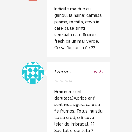
Indiciile ma duc cu
gandul la haine: camasa,
pijama, rochita, ceva in
care sa te simti
senzuala ca o floare si
fresh ca un mar verde.
Ce sa fie, ce sa fie ??
Laura
/
Reply
20.10.2014
Hmmmm.sunt
derutata:))).orice ar fi
sunt insa sigura ca o sa
fie frumos. Totusi nu stiu
ce sa cred, o fi ceva
lejer de imbracat, ??
Sau tot o gentuta ?