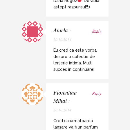
Dana Rogoz
. De-abia
astept raspunsul!!:)
Aniela
/
Reply
20.10.2014
Eu cred ca este vorba
despre o colectie de
lenjerie intima. Mult
succes in continuare!
Florentina
Reply
Mihai
/
20.10.2014
Cred ca urmatoarea
lansare va fi un parfum