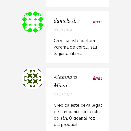
daniela d.
/
Reply
20.10.2014
Cred ca este parfum
/crema de corp….. sau
lenjerie intima.
Alexandra
Reply
Mihai
/
20.10.2014
Cred ca este ceva legat
de campania cancerului
de sân. O geantă roz
pal probabil.