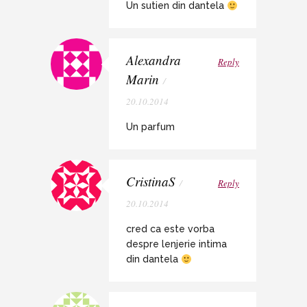
Un sutien din dantela
Alexandra
Reply
Marin
/
20.10.2014
Un parfum
CristinaS
/
Reply
20.10.2014
cred ca este vorba
despre lenjerie intima
din dantela