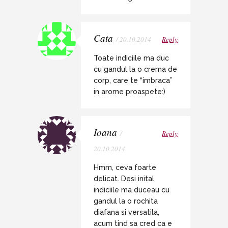
Cata
/ 20.10.2014
Reply
Toate indiciile ma duc
cu gandul la o crema de
corp, care te “imbraca”
in arome proaspete:)
Ioana
/
Reply
20.10.2014
Hmm, ceva foarte
delicat. Desi inital
indiciile ma duceau cu
gandul la o rochita
diafana si versatila,
acum tind sa cred ca e