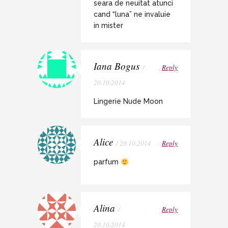
seara de neuitat atunci
cand “luna” ne invaluie
in mister
Iana Bogus
/
Reply
20.10.2014
Lingerie Nude Moon
Alice
/ 20.10.2014
Reply
parfum
Alina
/
Reply
20.10.2014