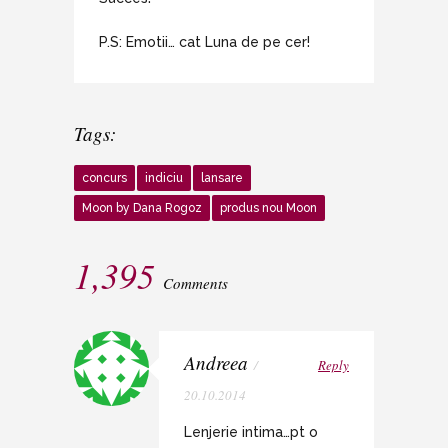
P.S: Emotii… cat Luna de pe cer!
Tags:
concurs
indiciu
lansare
Moon by Dana Rogoz
produs nou Moon
1,395
Comments
Andreea
/
Reply
20.10.2014
Lenjerie intima…pt o