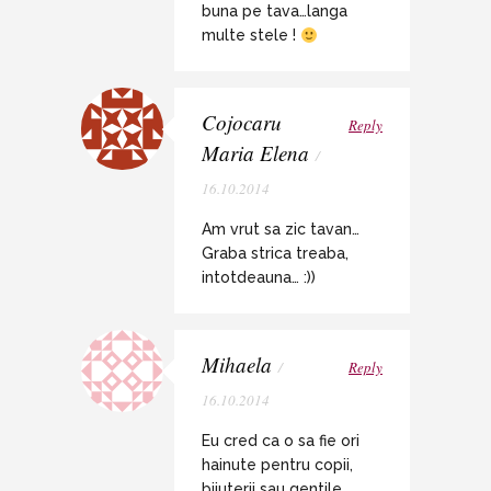
buna pe tava…langa
multe stele !
Cojocaru
Reply
Maria Elena
/
16.10.2014
Am vrut sa zic tavan…
Graba strica treaba,
intotdeauna… :))
Mihaela
/
Reply
16.10.2014
Eu cred ca o sa fie ori
hainute pentru copii,
bijuterii sau gentile