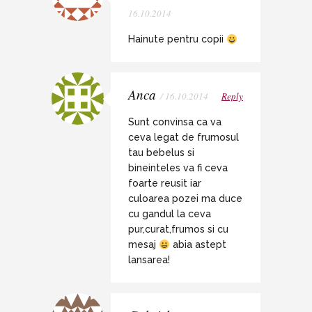
16.10.2014
Hainute pentru copii
Anca
/ 16.10.2014
Reply
Sunt convinsa ca va
ceva legat de frumosul
tau bebelus si
bineinteles va fi ceva
foarte reusit iar
culoarea pozei ma duce
cu gandul la ceva
pur,curat,frumos si cu
mesaj
abia astept
lansarea!