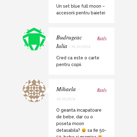
Un set blue full moon –
accesorii pentru baietei
Budrugeac
Reply
Iulia
/ 16.10.2014
Cred ca este o carte
pentru copii.
Mihaela
/
Reply
16.10.2014
O geanta incapatoare
de bebe, dar cu o
poseta moon
detasabila?
sa fie 50-