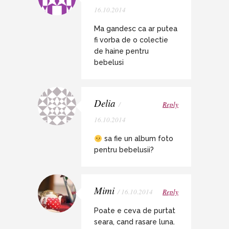
16.10.2014
Ma gandesc ca ar putea
fi vorba de o colectie
de haine pentru
bebelusi
Delia
/
Reply
16.10.2014
sa fie un album foto
pentru bebelusii?
Mimi
/ 16.10.2014
Reply
Poate e ceva de purtat
seara, cand rasare luna.