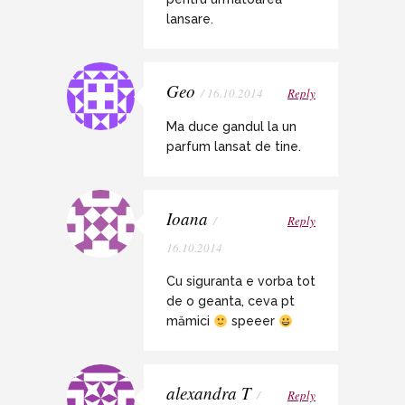
lansare.
Geo
/ 16.10.2014
Reply
Ma duce gandul la un
parfum lansat de tine.
Ioana
/
Reply
16.10.2014
Cu siguranta e vorba tot
de o geanta, ceva pt
mămici
speeer
alexandra T
/
Reply