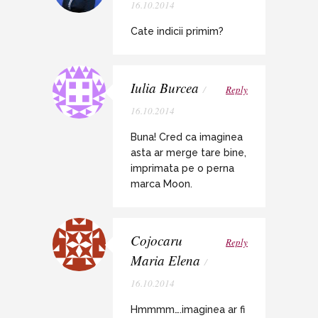
16.10.2014
Cate indicii primim?
Iulia Burcea
/
Reply
16.10.2014
Buna! Cred ca imaginea
asta ar merge tare bine,
imprimata pe o perna
marca Moon.
Cojocaru
Reply
Maria Elena
/
16.10.2014
Hmmmm….imaginea ar fi