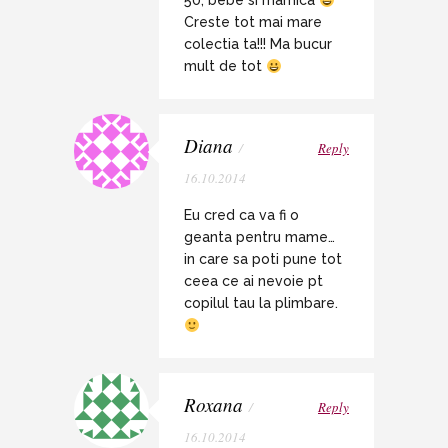
50, bebe si mamica
Creste tot mai mare
colectia ta!!! Ma bucur
mult de tot
Diana
/
Reply
16.10.2014
Eu cred ca va fi o
geanta pentru mame…
in care sa poti pune tot
ceea ce ai nevoie pt
copilul tau la plimbare.
Roxana
/
Reply
16.10.2014