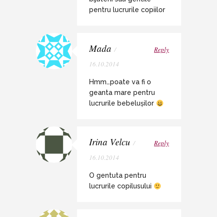
pentru lucrurile copiilor
Mada
/
Reply
16.10.2014
Hmm…poate va fi o
geanta mare pentru
lucrurile bebelușilor
Irina Velcu
/
Reply
16.10.2014
O gentuta pentru
lucrurile copilusului