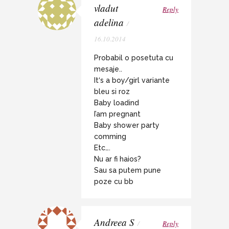
vladut
Reply
adelina
/
16.10.2014
Probabil o posetuta cu
mesaje..
It‘s a boy/girl variante
bleu si roz
Baby loadind
I’am pregnant
Baby shower party
comming
Etc….
Nu ar fi haios?
Sau sa putem pune
poze cu bb
Andreea S
/
Reply