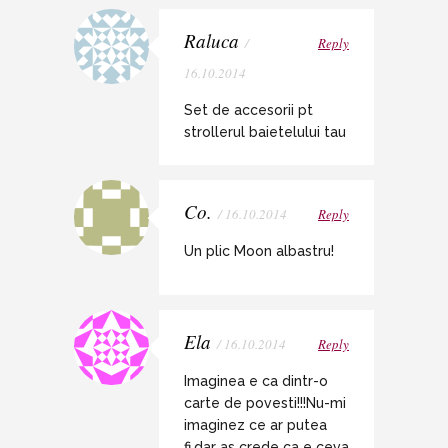
Raluca
/
Reply
16.10.2014
Set de accesorii pt
strollerul baietelului tau
Co.
/ 16.10.2014
Reply
Un plic Moon albastru!
Ela
/ 16.10.2014
Reply
Imaginea e ca dintr-o
carte de povesti!!!Nu-mi
imaginez ce ar putea
fi,dar as crede ca e ceva