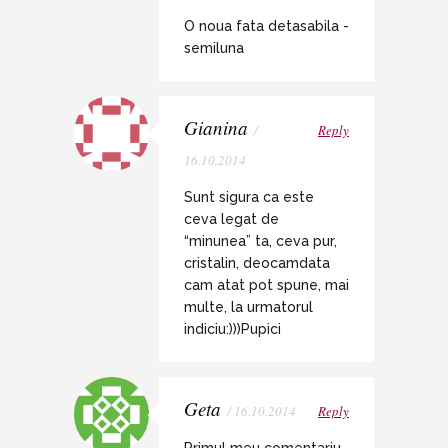
O noua fata detasabila -
semiluna
Gianina
/
Reply
16.10.2014
Sunt sigura ca este
ceva legat de
“minunea” ta, ceva pur,
cristalin, deocamdata
cam atat pot spune, mai
multe, la urmatorul
indiciu:)))Pupici
Geta
/ 16.10.2014
Reply