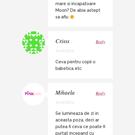
mare si incapatoare
Moon? De abia astept
sa aflu
Crisss
/
Reply
16.10.2014
Ceva pentru copii o
babetica etc
Mihaela
/
Reply
16.10.2014
Se lumineaza de zi in
aceasta poza, deci ar
putea fi ceva ce poate fi
purtat incepand cu