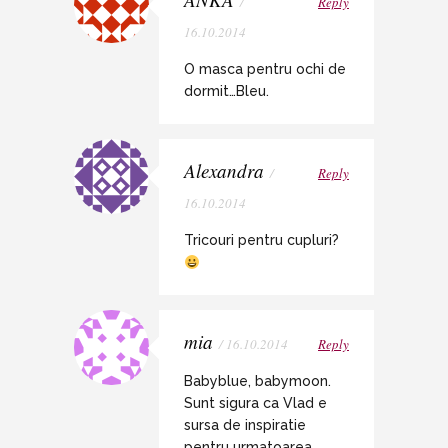
/
Reply
16.10.2014
O masca pentru ochi de
dormit…Bleu.
Alexandra
/
Reply
16.10.2014
Tricouri pentru cupluri?
mia
/ 16.10.2014
Reply
Babyblue, babymoon.
Sunt sigura ca Vlad e
sursa de inspiratie
pentru urmatoarea