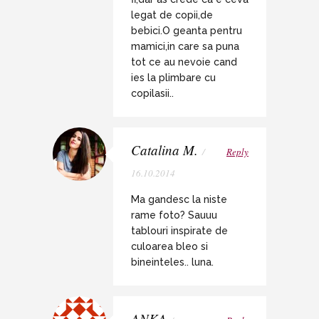
legat de copii,de
bebici.O geanta pentru
mamici,in care sa puna
tot ce au nevoie cand
ies la plimbare cu
copilasii..
Catalina M.
/
Reply
16.10.2014
Ma gandesc la niste
rame foto? Sauuu
tablouri inspirate de
culoarea bleo si
bineinteles.. luna.
ANKA