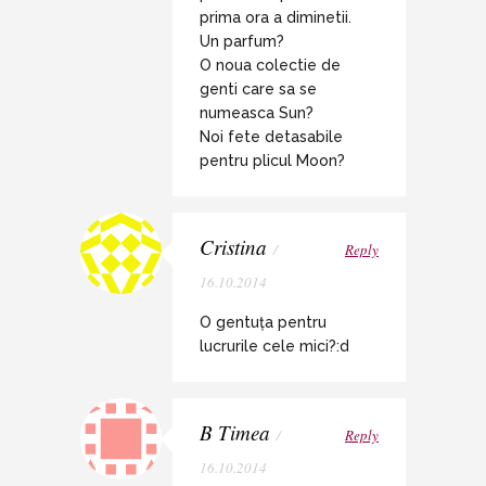
prima ora a diminetii.
Un parfum?
O noua colectie de
genti care sa se
numeasca Sun?
Noi fete detasabile
pentru plicul Moon?
Cristina
/
Reply
16.10.2014
O gentuța pentru
lucrurile cele mici?:d
B Timea
/
Reply
16.10.2014