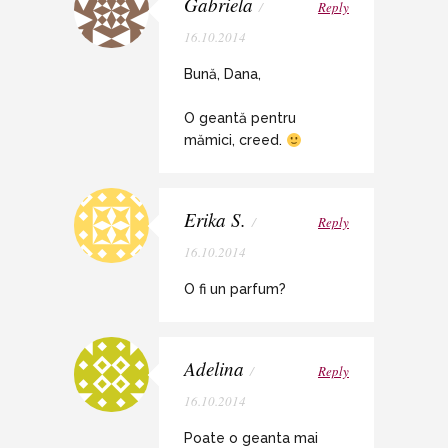
Gabriela
/
Reply
16.10.2014
Bună, Dana,
O geantă pentru
mămici, creed.
Erika S.
/
Reply
16.10.2014
O fi un parfum?
Adelina
/
Reply
16.10.2014
Poate o geanta mai