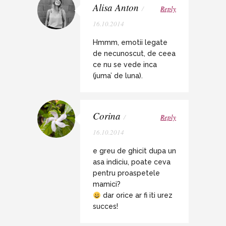
Alisa Anton
/
Reply
16.10.2014
Hmmm, emotii legate
de necunoscut, de ceea
ce nu se vede inca
(juma’ de luna).
Corina
/
Reply
16.10.2014
e greu de ghicit dupa un
asa indiciu, poate ceva
pentru proaspetele
mamici?
dar orice ar fi iti urez
succes!