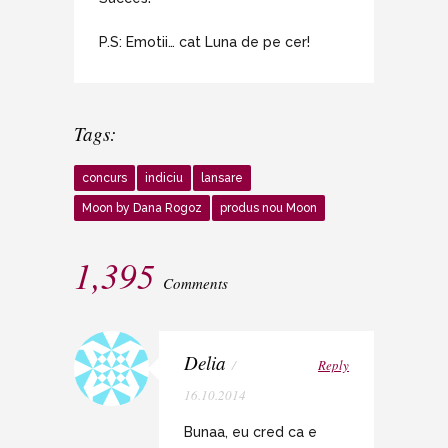
P.S: Emotii… cat Luna de pe cer!
Tags:
concurs
indiciu
lansare
Moon by Dana Rogoz
produs nou Moon
1,395
Comments
Delia
/
Reply
16.10.2014
Bunaa, eu cred ca e