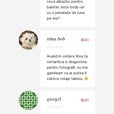
ceva albastru pentru
baietei, niste body-uri
cu o jumatate de luna
pe ele?
irina bob
/
Reply
16.10.2014
Avand in vedere firea ta
romantica si dragostea
pentru fotografii, eu ma
gandeam ca ar putea fi
cateva colaje tablou.
giorgi5
/
Reply
16.10.2014