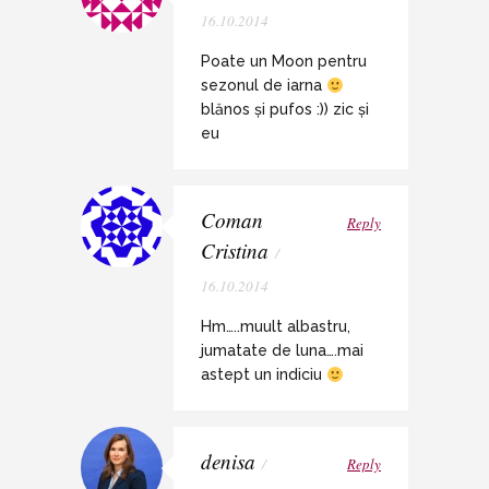
16.10.2014
Poate un Moon pentru
sezonul de iarna
blănos și pufos :)) zic și
eu
Coman
Reply
Cristina
/
16.10.2014
Hm…..muult albastru,
jumatate de luna….mai
astept un indiciu
denisa
/
Reply