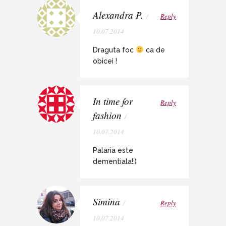
Alexandra P.
/
Reply
10.07.2014
Draguta foc
ca de
obicei !
In time for
Reply
fashion
/
10.07.2014
Palaria este
dementiala!:)
Simina
/
Reply
10.07.2014