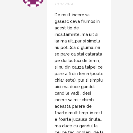
10.07.2014
De mult incerc sa
gasesc ceva frumos in
acest tip de
incaltaminte…ma uit si
iar ma uit…pur si simplu
nu pot…(ca o gluma…mi
se pare ca stai catarata
pe doi butuci de lemn,
si nu din cauza talpei ce
pare a fi din lemn (poate
chiar este), pur si simplu
aici ma duce gandul
cand le vad) , desi
incerc sa mi schimb
aceasta parere de
foarte mult timp..in rest
e foarte jucausa tinuta…
ma duce cu gandul la
cei ce fac jonglerii…de la