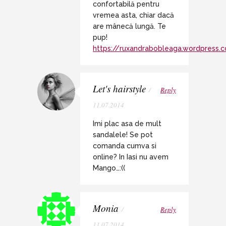
confortabilă pentru
vremea asta, chiar dacă
are mânecă lungă. Te
pup!
https://ruxandrabobleaga.wordpress.
Let's hairstyle
/
Reply
11.07.2014
Imi plac asa de mult
sandalele! Se pot
comanda cumva si
online? In Iasi nu avem
Mango…:((
Monia
/
Reply
11.07.2014