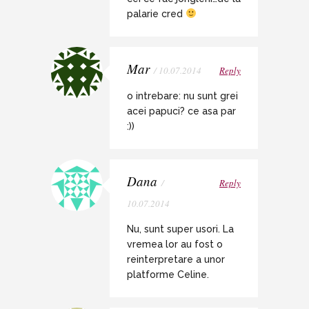
palarie cred
Mar
/ 10.07.2014
Reply
o intrebare: nu sunt grei
acei papuci? ce asa par
:))
Dana
/
Reply
10.07.2014
Nu, sunt super usori. La
vremea lor au fost o
reinterpretare a unor
platforme Celine.