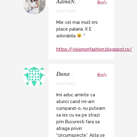
AdinaN.
/
Reply
10.07.2014
Mie cel mai mult imi
place palaria :X E
adorabila
:*
https://visiononfashion.blogspot.ro/
Dana
/
Reply
10.07.2014
Imi aduc aminte ca
atunci cand mi-am
cumparat-o, nu puteam
sa ies cu ea pe strazi
prin Bucuresti fara sa
atraga priviri
“circumspecte”. Asta se