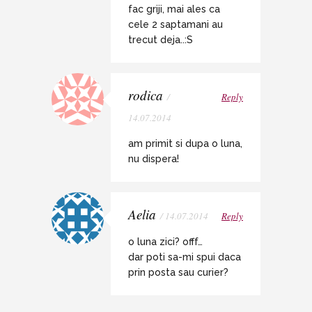
fac griji, mai ales ca
cele 2 saptamani au
trecut deja..:S
rodica
/
Reply
14.07.2014
am primit si dupa o luna,
nu dispera!
Aelia
/ 14.07.2014
Reply
o luna zici? offf…
dar poti sa-mi spui daca
prin posta sau curier?