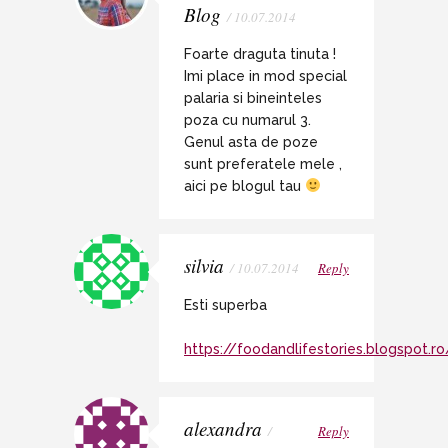
Blog
/ 10.07.2014
Foarte draguta tinuta !
Imi place in mod special
palaria si bineinteles
poza cu numarul 3.
Genul asta de poze
sunt preferatele mele ,
aici pe blogul tau
silvia
/ 10.07.2014
Reply
Esti superba
https://foodandlifestories.blogspot.ro
alexandra
/
Reply