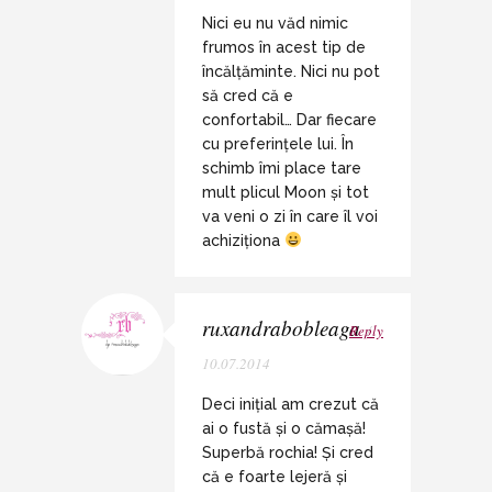
Nici eu nu văd nimic
frumos în acest tip de
încălțăminte. Nici nu pot
să cred că e
confortabil… Dar fiecare
cu preferințele lui. În
schimb îmi place tare
mult plicul Moon și tot
va veni o zi în care îl voi
achiziționa
ruxandrabobleaga
Reply
/
10.07.2014
Deci inițial am crezut că
ai o fustă și o cămașă!
Superbă rochia! Și cred
că e foarte lejeră și