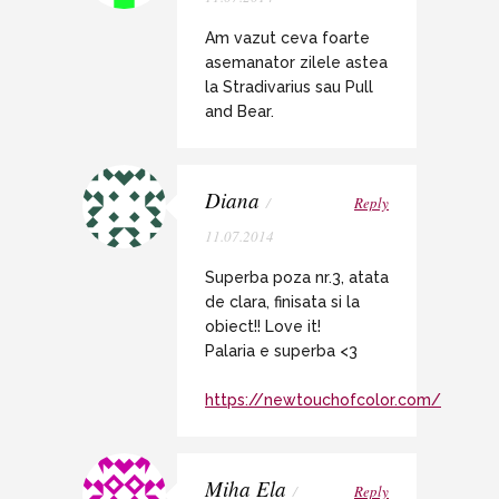
Am vazut ceva foarte
asemanator zilele astea
la Stradivarius sau Pull
and Bear.
Diana
/
Reply
11.07.2014
Superba poza nr.3, atata
de clara, finisata si la
obiect!! Love it!
Palaria e superba <3
https://newtouchofcolor.com/
Miha Ela
/
Reply