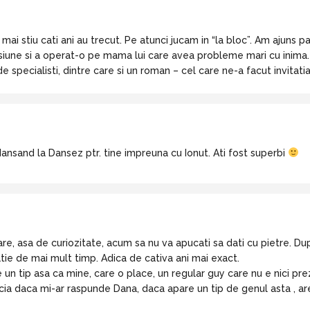
mai stiu cati ani au trecut. Pe atunci jucam in “la bloc”. Am ajuns pa
isiune si a operat-o pe mama lui care avea probleme mari cu inima
 specialisti, dintre care si un roman – cel care ne-a facut invitati
ansand la Dansez ptr. tine impreuna cu Ionut. Ati fost superbi
are, asa de curiozitate, acum sa nu va apucati sa dati cu pietre. 
latie de mai mult timp. Adica de cativa ani mai exact.
 tip asa ca mine, care o place, un regular guy care nu e nici preze
recia daca mi-ar raspunde Dana, daca apare un tip de genul asta , ar