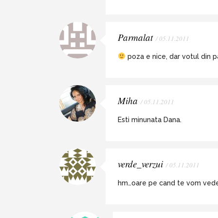
Parmalat
/ 05.11.2011
poza e nice, dar votul din p
Miha
/ 05.11.2011
Esti minunata Dana.
verde_verzui
/ 05.11.2011
hm…oare pe cand te vom vedea 