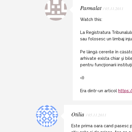
Parmalat
/ 05.11.2011
Watch this:
La Registratura Tribunalul
sau folosesc un limbaj injur
Pe lângă cererile în căsăto
arhivate exista chiar şi bi
pentru funcţionarii instituţi
=))
Era dintr-un articol
https:
Otilia
/ 05.11.2011
Este prima oara cand pasesc p