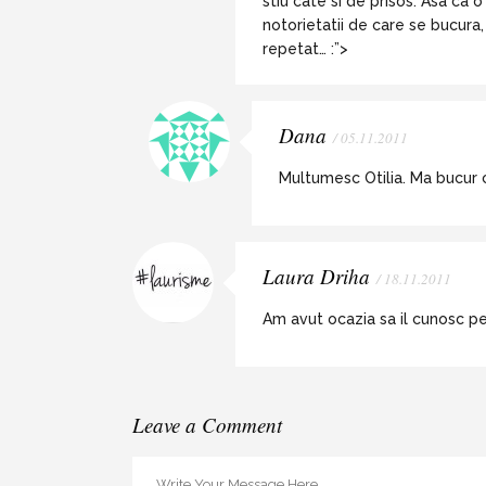
stiu cate si de prisos. Asa ca
notorietatii de care se bucura
repetat… :”>
Dana
/ 05.11.2011
Multumesc Otilia. Ma bucur 
Laura Driha
/ 18.11.2011
Am avut ocazia sa il cunosc pe
Leave a Comment