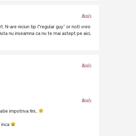
Reply
. N-are niciun tip (“regular guy” or not) vreo
Asta nu inseamna ca nu te mai astept pe aici,
Reply
Reply
tie impotriva firii…
t inca