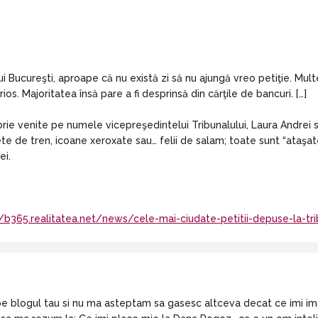
ui Bucureşti, aproape că nu există zi să nu ajungă vreo petiţie. Mul
ios. Majoritatea însă pare a fi desprinsă din cărţile de bancuri. […]
rie venite pe numele vicepreşedintelui Tribunalului, Laura Andrei sa
lete de tren, icoane xeroxate sau… felii de salam; toate sunt “ataşat
ei.
//b365.realitatea.net/news/cele-mai-ciudate-petitii-depuse-la-tri
e blogul tau si nu ma asteptam sa gasesc altceva decat ce imi imag