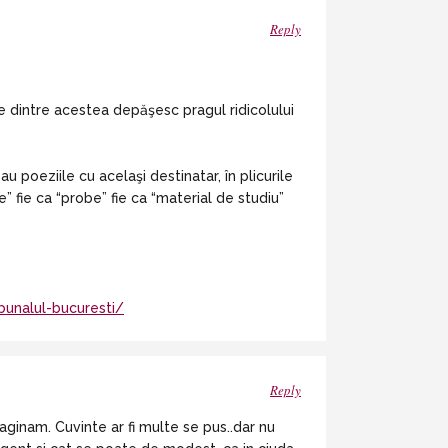
Reply
te dintre acestea depăşesc pragul ridicolului
u poeziile cu acelaşi destinatar, în plicurile
e” fie ca “probe” fie ca “material de studiu”
bunalul-bucuresti/
Reply
inam. Cuvinte ar fi multe se pus..dar nu