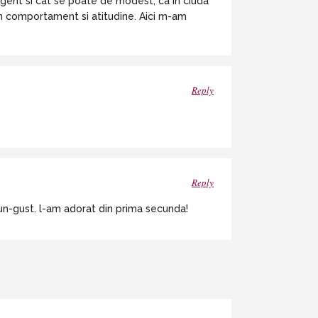
igent si cat se poate de modest, ca in ciuda
 in comportament si atitudine. Aici m-am
Reply
Reply
un-gust. l-am adorat din prima secunda!