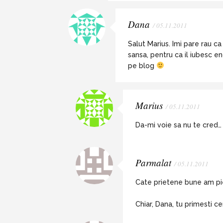
Dana
/ 05.11.2011
Salut Marius. Imi pare rau ca
sansa, pentru ca il iubesc e
pe blog
Marius
/ 05.11.2011
Da-mi voie sa nu te cred…
Parmalat
/ 05.11.2011
Cate prietene bune am pier
Chiar, Dana, tu primesti ce