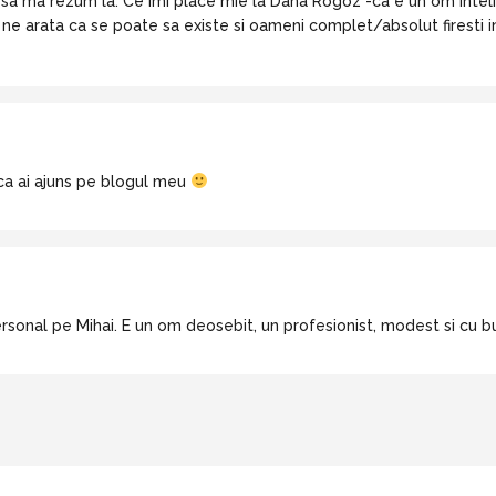
 o sa ma rezum la: Ce imi place mie la Dana Rogoz -ca e un om intel
, ne arata ca se poate sa existe si oameni complet/absolut firesti
ca ai ajuns pe blogul meu
rsonal pe Mihai. E un om deosebit, un profesionist, modest si cu b