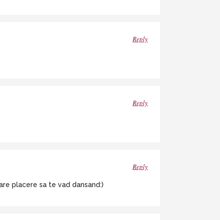
Reply
Reply
Reply
are placere sa te vad dansand:)