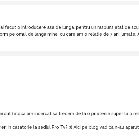
 ai facut o introducere asa de lunga, pentru un raspuns atat de scurt
norm pe omul de langa mine, cu care am o relatie de 7 ani jumate. 
dut fiindca am incercat sa trecem de la o prietenie super la o rela
reri in casatorie la sediul Pro Tv? :)) Aici pe blog vad ca n-au aparu