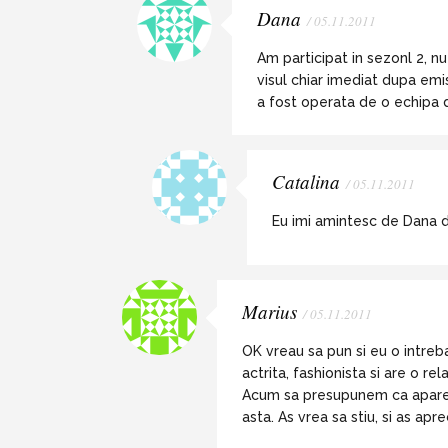
Dana
/ 05.11.2011
Am participat in sezonl 2, nu 
visul chiar imediat dupa em
a fost operata de o echipa de
Catalina
/ 05.11.2011
Eu imi amintesc de Dana d
Marius
/ 05.11.2011
OK vreau sa pun si eu o intreb
actrita, fashionista si are o re
Acum sa presupunem ca apare un
asta. As vrea sa stiu, si as ap