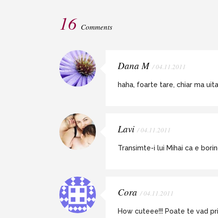
16
Comments
Dana M
/ 04.11.2011
haha, foarte tare, chiar ma ui
Lavi
/ 04.11.2011
Transimte-i lui Mihai ca e bori
Cora
/ 04.11.2011
How cuteee!!! Poate te vad pr