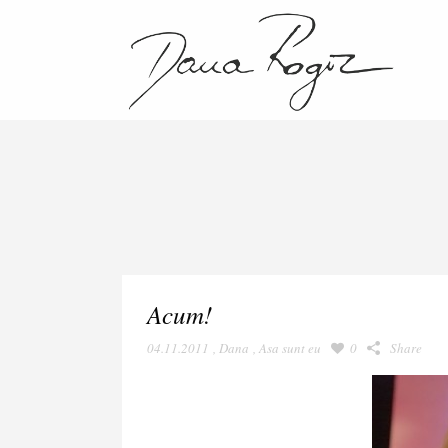
Acum!
04.11.2011
,
Dana
,
Asa sunt eu
0
Share