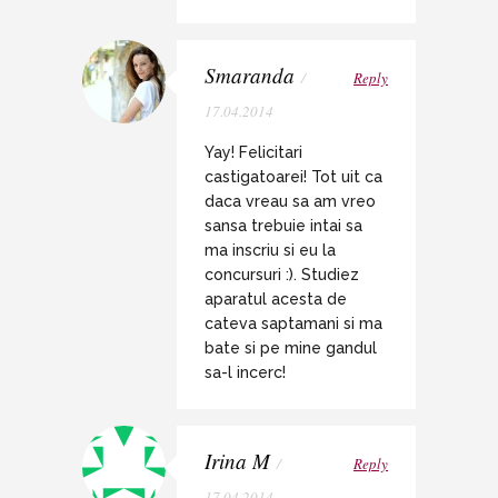
Smaranda
/
Reply
17.04.2014
Yay! Felicitari
castigatoarei! Tot uit ca
daca vreau sa am vreo
sansa trebuie intai sa
ma inscriu si eu la
concursuri :). Studiez
aparatul acesta de
cateva saptamani si ma
bate si pe mine gandul
sa-l incerc!
Irina M
/
Reply
17.04.2014