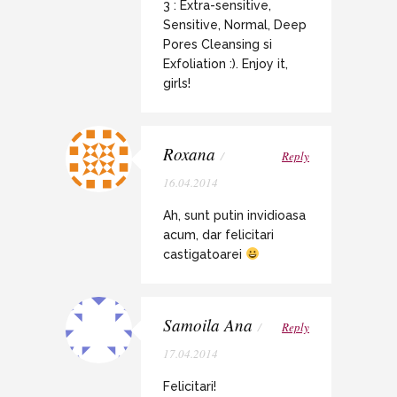
3 : Extra-sensitive,
Sensitive, Normal, Deep
Pores Cleansing si
Exfoliation :). Enjoy it,
girls!
Roxana
/
Reply
16.04.2014
Ah, sunt putin invidioasa
acum, dar felicitari
castigatoarei
Samoila Ana
/
Reply
17.04.2014
Felicitari!