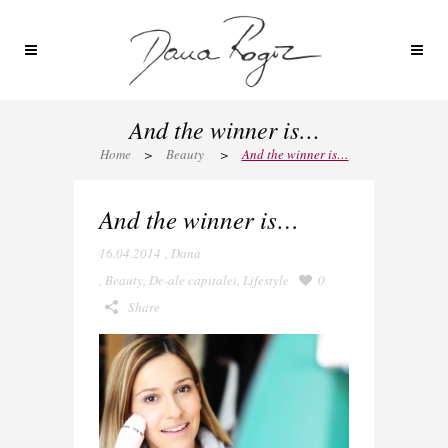
And the winner is…
Home
>
Beauty
>
And the winner is…
And the winner is…
16.04.2014
,
Dana
,
Beauty
,
De-ale capitalei
,
Lifestyle
0
Share