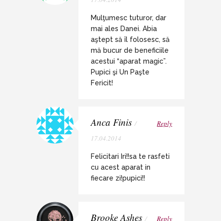
Mulţumesc tuturor, dar
mai ales Danei. Abia
aştept să îl folosesc, să
mă bucur de beneficiile
acestui “aparat magic”.
Pupici şi Un Paşte
Fericit!
Anca Finis
/
Reply
17.04.2014
Felicitari Iri!!sa te rasfeti
cu acest aparat in
fiecare zi!pupici!!
Brooke Ashes
/
Reply