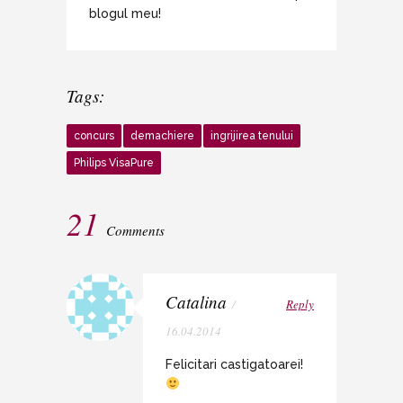
blogul meu!
Tags:
concurs
demachiere
ingrijirea tenului
Philips VisaPure
21
Comments
Catalina
/
Reply
16.04.2014
Felicitari castigatoarei!