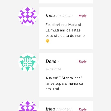
Irina
/ 16.04.2014
Reply
Felicitari Irina Maria si …
La multi ani, ca astazi
este si ziua ta de nume
Dana
/
Reply
16.04.2014
Aualeu! E Sfanta Irina?
Iar se supara mama ca
am uitat…
Irina
/ 16.04.2014
Reply