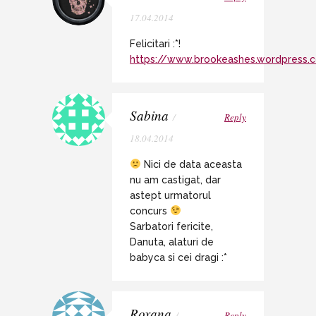
17.04.2014
Felicitari :*!
https://www.brookeashes.wordpress.
Sabina
/
Reply
18.04.2014
Nici de data aceasta
nu am castigat, dar
astept urmatorul
concurs
Sarbatori fericite,
Danuta, alaturi de
babyca si cei dragi :*
Roxana
/
Reply