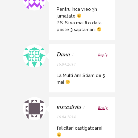
Pentru inca vreo 3h
jumatate
P.S. Si va mai fi o data
peste 3 saptamani
Dana
/
Reply
16.04.2014
La Multi Ani! Stiam de 5
mai
toscasilviu
/
Reply
16.04.2014
felicitari castigatoarei