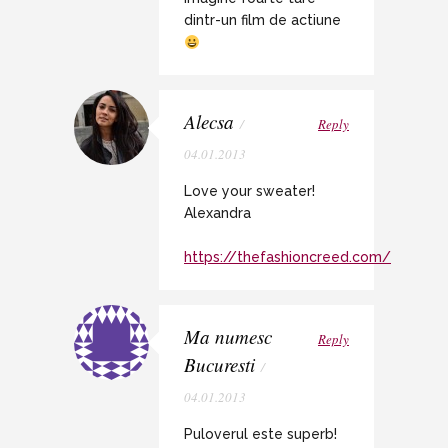
dintr-un film de actiune
Alecsa
/
Reply
04.01.2013
Love your sweater!
Alexandra
https://thefashioncreed.com/
Ma numesc
Reply
Bucuresti
/
04.01.2013
Puloverul este superb!