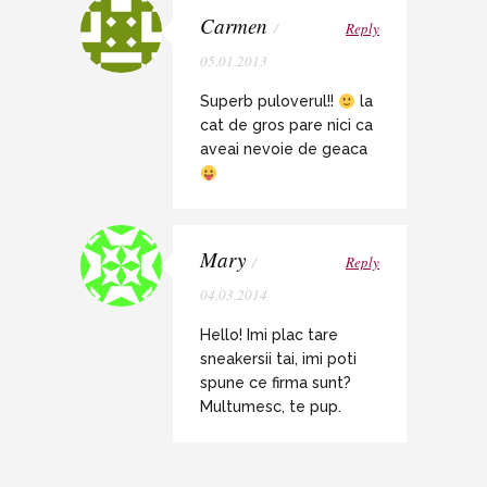
Carmen
/
Reply
05.01.2013
Superb puloverul!!
la
cat de gros pare nici ca
aveai nevoie de geaca
Mary
/
Reply
04.03.2014
Hello! Imi plac tare
sneakersii tai, imi poti
spune ce firma sunt?
Multumesc, te pup.