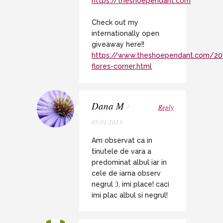
https://theshoependant.com
Check out my
internationally open
giveaway here!!
https://www.theshoependant.com/20
flores-corner.html
Dana M
/
Reply
05.01.2013
Am observat ca in
tinutele de vara a
predominat albul iar in
cele de iarna observ
negrul :), imi place! caci
imi plac albul si negrul!