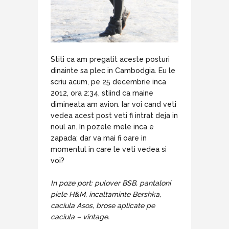
Stiti ca am pregatit aceste posturi
dinainte sa plec in Cambodgia. Eu le
scriu acum, pe 25 decembrie inca
2012, ora 2:34, stiind ca maine
dimineata am avion. Iar voi cand veti
vedea acest post veti fi intrat deja in
noul an. In pozele mele inca e
zapada; dar va mai fi oare in
momentul in care le veti vedea si
voi?
In poze port: pulover BSB, pantaloni
piele H&M, incaltaminte Bershka,
caciula Asos, brose aplicate pe
caciula – vintage.