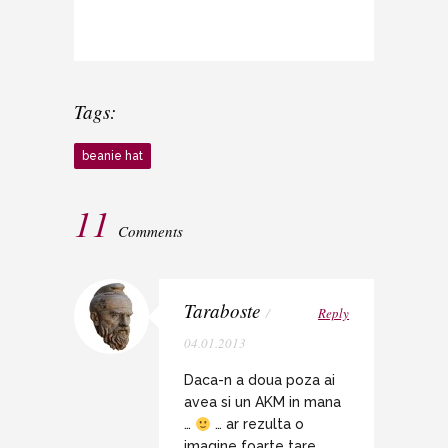
Tags:
beanie hat
11
Comments
Taraboste
/
Reply
04.01.2013
Daca-n a doua poza ai
avea si un AKM in mana
…
… ar rezulta o
imagine foarte tare