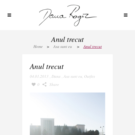
Anul trecut
Home
>
Asa sunt eu
>
Anul trecut
Anul trecut
04.01.2013
,
Dana
,
Asa sunt eu
,
Outfits
0
Share