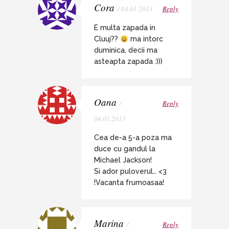
Cora
/ 04.01.2013
Reply
E multa zapada in
Cluuj??
ma intorc
duminica, decii ma
asteapta zapada :)))
Oana
/
Reply
04.01.2013
Cea de-a 5-a poza ma
duce cu gandul la
Michael Jackson!
Si ador puloverul… <3
!Vacanta frumoasaa!
Marina
/
Reply