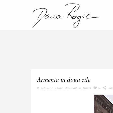
Armenia in doua zile
03.02.2012
,
Dana
,
Asa sunt eu
,
Travel
0
Sh