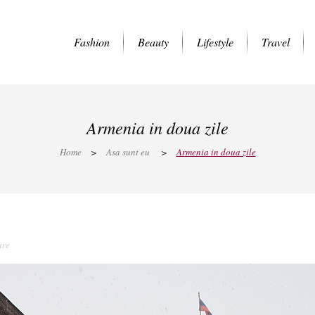
Fashion
Beauty
Lifestyle
Travel
Armenia in doua zile
Home
>
Asa sunt eu
>
Armenia in doua zile
are