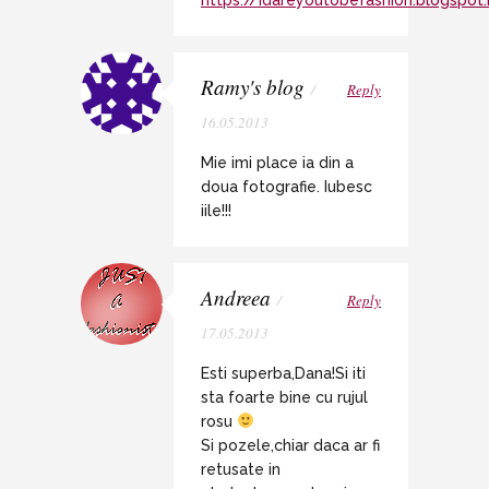
Ramy's blog
/
Reply
16.05.2013
Mie imi place ia din a
doua fotografie. Iubesc
iile!!!
Andreea
/
Reply
17.05.2013
Esti superba,Dana!Si iti
sta foarte bine cu rujul
rosu
Si pozele,chiar daca ar fi
retusate in