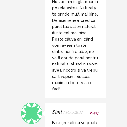
Nu vad nimic glamour in
pozele astea. Naturală
te prinde mult mai bine.
De asemenea, cred ca
parul tau saten natural
îți sta cel mai bine.
Peste câțiva ani când
vom aveam toate
dintre noi fire albe, ne
va fi dor de parul nostru
natural si atunci nu vom
avea încotro si va trebui
sa îl vopsim. Succes
maxim in tot ceea ce
faci!
Simi
/ 16.05.2013
Reply
Fara greseli nu se poate