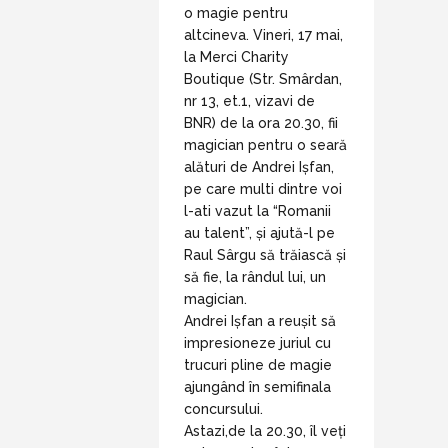
o magie pentru
altcineva. Vineri, 17 mai,
la Merci Charity
Boutique (Str. Smârdan,
nr 13, et.1, vizavi de
BNR) de la ora 20.30, fii
magician pentru o seară
alături de Andrei Ișfan,
pe care multi dintre voi
l-ati vazut la “Romanii
au talent”, și ajută-l pe
Raul Sârgu să trăiască și
să fie, la rândul lui, un
magician.
Andrei Ișfan a reușit să
impresioneze juriul cu
trucuri pline de magie
ajungând în semifinala
concursului.
Astazi,de la 20.30, îl veți