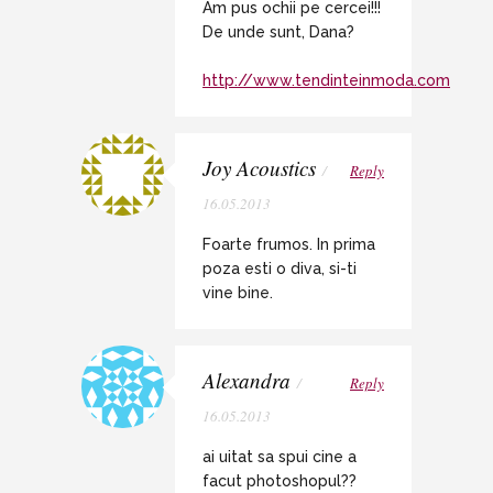
Am pus ochii pe cercei!!!
De unde sunt, Dana?
http://www.tendinteinmoda.com
Joy Acoustics
/
Reply
16.05.2013
Foarte frumos. In prima
poza esti o diva, si-ti
vine bine.
Alexandra
/
Reply
16.05.2013
ai uitat sa spui cine a
facut photoshopul??