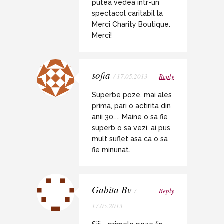
putea vedea într-un
spectacol caritabil la
Merci Charity Boutique.
Merci!
sofia
/ 17.05.2013
Reply
Superbe poze, mai ales
prima, pari o actirita din
anii 30….. Maine o sa fie
superb o sa vezi, ai pus
mult suflet asa ca o sa
fie minunat.
Gabita Bv
/
Reply
17.05.2013