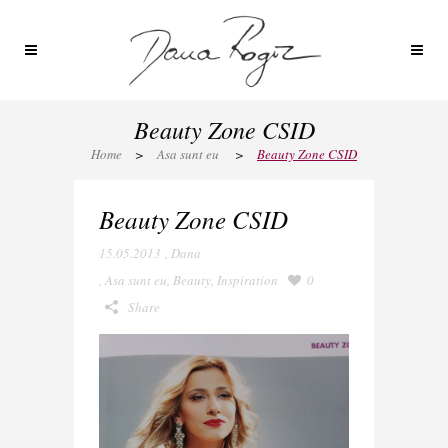
Beauty Zone CSID
Home
>
Asa sunt eu
>
Beauty Zone CSID
Beauty Zone CSID
15.05.2013
,
Dana
,
Asa sunt eu
,
Beauty
,
Inspiration
0
Share