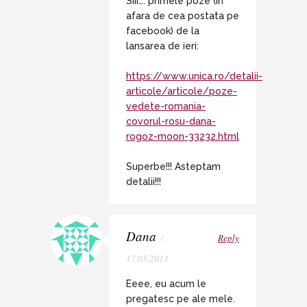
Siii…. primele poze (in
afara de cea postata pe
facebook) de la
lansarea de ieri:
https://www.unica.ro/detalii-
articole/articole/poze-
vedete-romania-
covorul-rosu-dana-
rogoz-moon-33232.html
Superbe!!! Asteptam
detalii!!!
Dana
/
Reply
17.05.2013
Eeee, eu acum le
pregatesc pe ale mele.