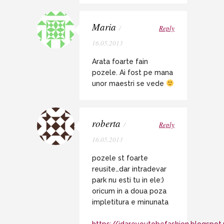
Maria
/
Reply
16.05.2013
Arata foarte fain
pozele. Ai fost pe mana
unor maestri se vede
roberta
/
Reply
16.05.2013
pozele st foarte
reusite…dar intradevar
park nu esti tu in ele:)
oricum in a doua poza
impletitura e minunata
https://idareyoutobefashion.blogspot.