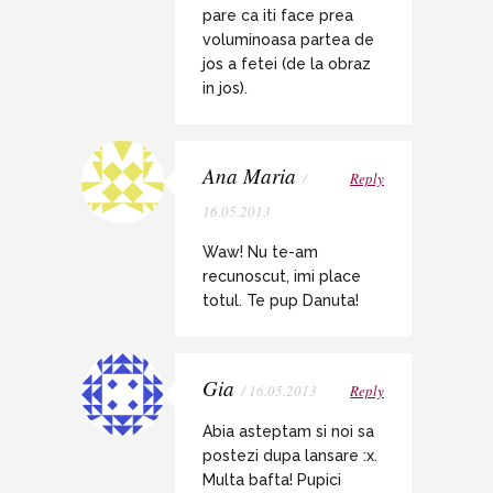
pare ca iti face prea
voluminoasa partea de
jos a fetei (de la obraz
in jos).
Ana Maria
/
Reply
16.05.2013
Waw! Nu te-am
recunoscut, imi place
totul. Te pup Danuta!
Gia
/ 16.05.2013
Reply
Abia asteptam si noi sa
postezi dupa lansare :x.
Multa bafta! Pupici