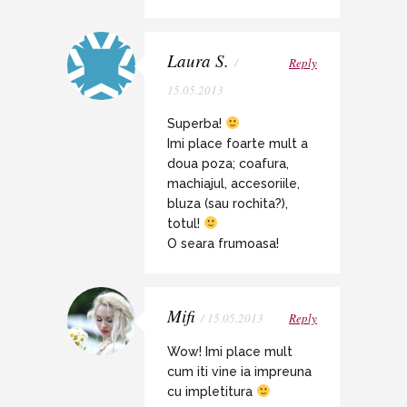
Laura S.
/
Reply
15.05.2013
Superba!
Imi place foarte mult a
doua poza; coafura,
machiajul, accesoriile,
bluza (sau rochita?),
totul!
O seara frumoasa!
Mifi
/ 15.05.2013
Reply
Wow! Imi place mult
cum iti vine ia impreuna
cu impletitura