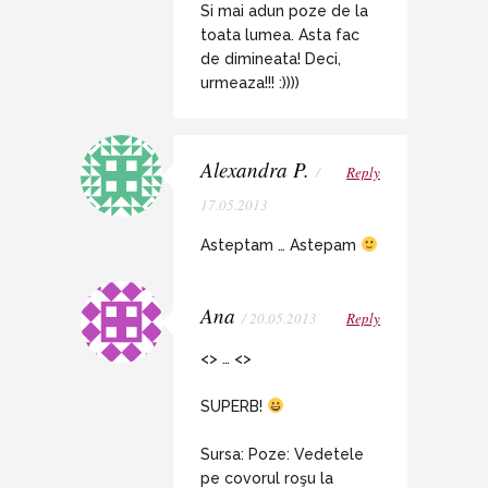
Si mai adun poze de la
toata lumea. Asta fac
de dimineata! Deci,
urmeaza!!! :))))
Alexandra P.
/
Reply
17.05.2013
Asteptam … Astepam
Ana
/ 20.05.2013
Reply
<> … <>
SUPERB!
Sursa: Poze: Vedetele
pe covorul roşu la