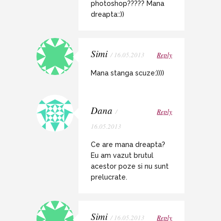
photoshop????? Mana
dreapta::))
Simi
/ 16.05.2013
Reply
Mana stanga scuze:))))
Dana
/
Reply
16.05.2013
Ce are mana dreapta?
Eu am vazut brutul
acestor poze si nu sunt
prelucrate.
Simi
/ 16.05.2013
Reply