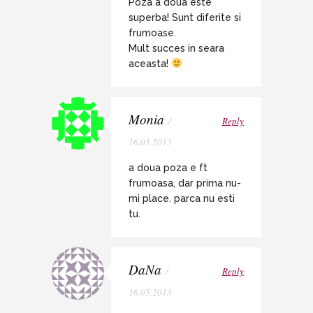
Poza a doua este
superba! Sunt diferite si
frumoase.
Mult succes in seara
aceasta!
Monia
/
Reply
16.05.2013
a doua poza e ft
frumoasa, dar prima nu-
mi place. parca nu esti
tu.
DaNa
/
Reply
16.05.2013