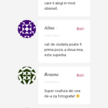
care il alegi in mod
obisnuit.
Alina
/
Reply
16.05.2013
cat de ciudata poate fi
prima poza…a doua insa,
este superba.
Roxana
/
Reply
16.05.2013
Super coafura din cea
de-a 2a fotografie!