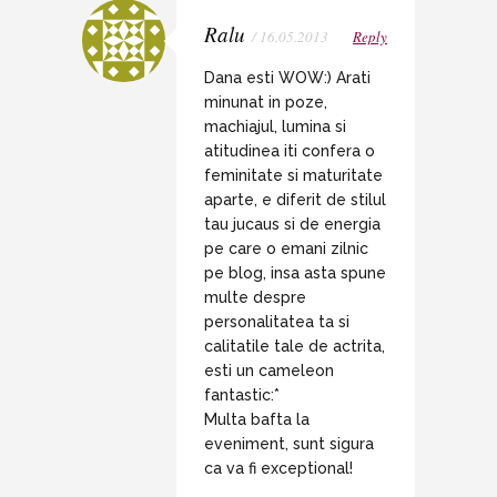
Ralu
/ 16.05.2013
Reply
Dana esti WOW:) Arati
minunat in poze,
machiajul, lumina si
atitudinea iti confera o
feminitate si maturitate
aparte, e diferit de stilul
tau jucaus si de energia
pe care o emani zilnic
pe blog, insa asta spune
multe despre
personalitatea ta si
calitatile tale de actrita,
esti un cameleon
fantastic:*
Multa bafta la
eveniment, sunt sigura
ca va fi exceptional!