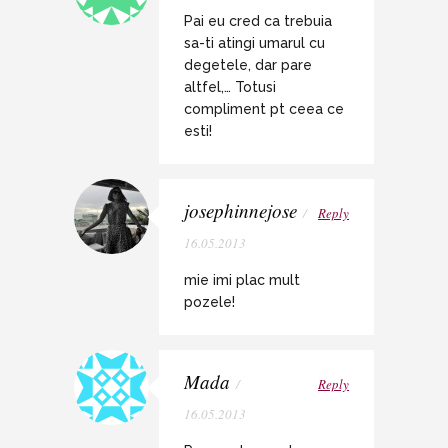
Pai eu cred ca trebuia
sa-ti atingi umarul cu
degetele, dar pare
altfel,… Totusi
compliment pt ceea ce
esti!
josephinnejose
/
Reply
16.05.2013
mie imi plac mult
pozele!
Mada
/
Reply
16.05.2013