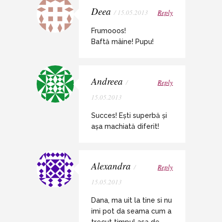
Deea
/ 15.05.2013
Reply
Frumooos!
Baftă mâine! Pupu!
Andreea
/
Reply
15.05.2013
Succes! Ești superbă și
așa machiată diferit!
Alexandra
/
Reply
15.05.2013
Dana, ma uit la tine si nu
imi pot da seama cum a
trecut timpul asa de