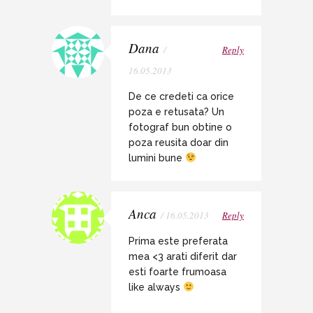
Dana
/
Reply
16.05.2013
De ce credeti ca orice
poza e retusata? Un
fotograf bun obtine o
poza reusita doar din
lumini bune
Anca
/ 16.05.2013
Reply
Prima este preferata
mea <3 arati diferit dar
esti foarte frumoasa
like always