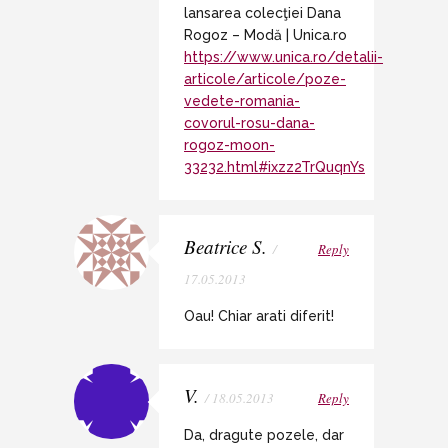
lansarea colecţiei Dana
Rogoz – Modă | Unica.ro
https://www.unica.ro/detalii-
articole/articole/poze-
vedete-romania-
covorul-rosu-dana-
rogoz-moon-
33232.html#ixzz2TrQuqnYs
Beatrice S.
/
Reply
17.05.2013
Oau! Chiar arati diferit!
V.
/ 18.05.2013
Reply
Da, dragute pozele, dar