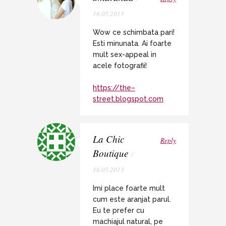
16.05.2013
Wow ce schimbata pari!
Esti minunata. Ai foarte
mult sex-appeal in
acele fotografii!
https://the–
street.blogspot.com
La Chic
Reply
Boutique
/
16.05.2013
Imi place foarte mult
cum este aranjat parul.
Eu te prefer cu
machiajul natural, pe