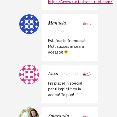
https://www.101fashionstreet.com/
Manuela
/
Reply
16.05.2013
Esti foarte frumoasa!
Mult succes in seara
aceasta!
Anca
/ 16.05.2013
Reply
Imi place! In special
parul impletit cu ia
aceea! Te pup! :-*
Smaranda
/
Reply