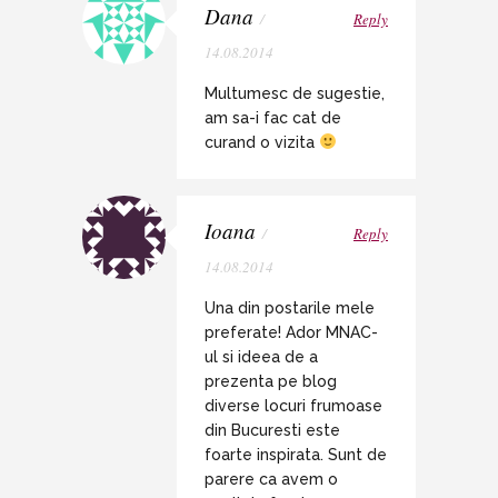
Dana
/
Reply
14.08.2014
Multumesc de sugestie,
am sa-i fac cat de
curand o vizita
Ioana
/
Reply
14.08.2014
Una din postarile mele
preferate! Ador MNAC-
ul si ideea de a
prezenta pe blog
diverse locuri frumoase
din Bucuresti este
foarte inspirata. Sunt de
parere ca avem o