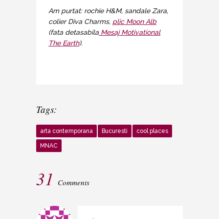
Am purtat: rochie H&M, sandale Zara,
colier Diva Charms,
plic Moon Alb
(fata detasabila
Mesaj Motivational
The Earth
).
Tags:
arta contemporana
Bucuresti
cool places
MNAC
31
Comments