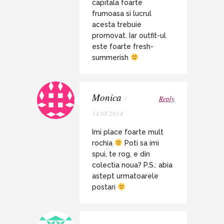
capitala foarte
frumoasa si lucrul
acesta trebuie
promovat. Iar outfit-ul
este foarte fresh-
summerish
Monica
/
Reply
14.08.2014
Imi place foarte mult
rochia
Poti sa imi
spui, te rog, e din
colectia noua? P.S.: abia
astept urmatoarele
postari