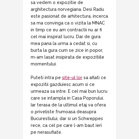
sa vedem o expozitie de
arghitectura norvegiana. Desi Radu
este pasionat de arhitectura, incerca
sa ma convinga ca o vizita la MNAC
in timp ce eu am contractii nu ar fi
cel mai inspirat lucru. Dar de gura
mea pana la urma a cedat si, cu
burta la gura cum se zice in popor,
m-am lasat insipirata de expozitiile
momentului.
Puteti intra pe
site-ul lor
sa aflati ce
expozitii gazduiesc acum si ce
urmeaza sa intre. E cel mai bun lucru
care se intampla in Casa Poporului.
Iar terasa de la ultimul etaj va ofera
o priveliste frumoasa deasupra
Bucurestiului, dar si un Schweppes
rece, ca cel pe care l-am baut ieri
pe nerasuflate.