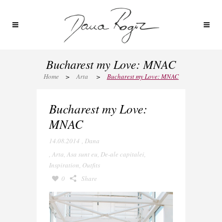
Bucharest my Love: MNAC
Home
>
Arta
>
Bucharest my Love: MNAC
Bucharest my Love:
MNAC
14.08.2014
,
Dana
,
Arta
,
Asa sunt eu
,
De-ale capitalei
,
Inspiration
,
Outfits
0
Share