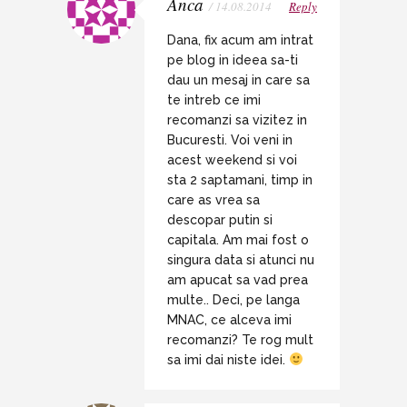
Anca
/ 14.08.2014
Reply
Dana, fix acum am intrat
pe blog in ideea sa-ti
dau un mesaj in care sa
te intreb ce imi
recomanzi sa vizitez in
Bucuresti. Voi veni in
acest weekend si voi
sta 2 saptamani, timp in
care as vrea sa
descopar putin si
capitala. Am mai fost o
singura data si atunci nu
am apucat sa vad prea
multe.. Deci, pe langa
MNAC, ce alceva imi
recomanzi? Te rog mult
sa imi dai niste idei.