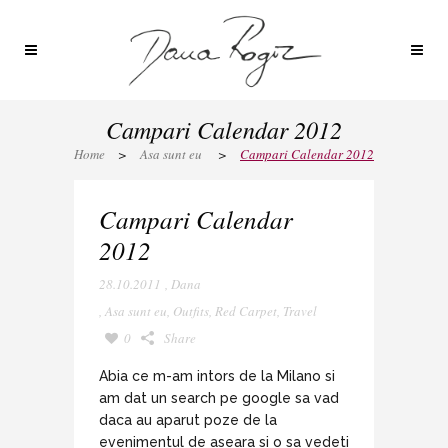
Campari Calendar 2012
Home
>
Asa sunt eu
>
Campari Calendar 2012
Campari Calendar
2012
28.10.2011
,
Dana
,
Asa sunt eu
,
Outfits
,
Red Carpet
,
Travel
0
Share
Abia ce m-am intors de la Milano si
am dat un search pe google sa vad
daca au aparut poze de la
evenimentul de aseara si o sa vedeti