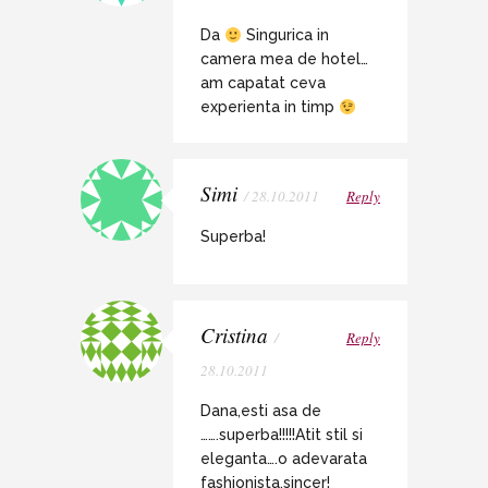
Da
Singurica in
camera mea de hotel…
am capatat ceva
experienta in timp
Simi
/ 28.10.2011
Reply
Superba!
Cristina
/
Reply
28.10.2011
Dana,esti asa de
…….superba!!!!!Atit stil si
eleganta….o adevarata
fashionista,sincer!