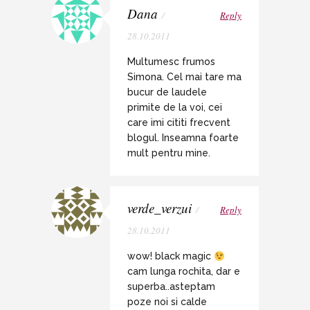
Dana
/
Reply
28.10.2011
Multumesc frumos
Simona. Cel mai tare ma
bucur de laudele
primite de la voi, cei
care imi cititi frecvent
blogul. Inseamna foarte
mult pentru mine.
verde_verzui
/
Reply
28.10.2011
wow! black magic
cam lunga rochita, dar e
superba..asteptam
poze noi si calde