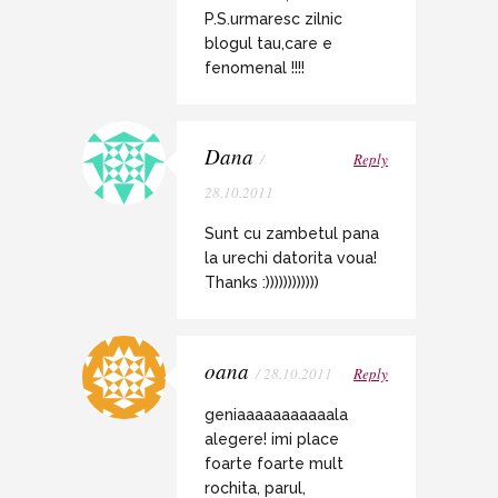
P.S.urmaresc zilnic
blogul tau,care e
fenomenal !!!!
Dana
/
Reply
28.10.2011
Sunt cu zambetul pana
la urechi datorita voua!
Thanks :))))))))))))
oana
/ 28.10.2011
Reply
geniaaaaaaaaaaala
alegere! imi place
foarte foarte mult
rochita, parul,