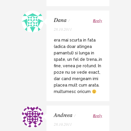
Dana
/
Reply
28.10.2011
era mai scurta in fata
(adica doar atingea
pamantul) si lunga in
spate, un fel de trena…in
fine, venea pe rotund. In
poze nu se vede exact,
dar cand mergeam imi
placea mult cum arata.
multumesc oricum
Andreea
/
Reply
28.10.2011