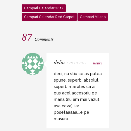
Campari Calendar 2012
Campari Calendar Red Carpet
Campari Milano
87
Comments
delia
/ 28.10.2011
Reply
deci, nu stiu ce as putea
spune, superb, absolut
superb mai ales ca ai
pus acel accesoriu pe
mana (nu am mai vazut
asa ceva)…iar
posetaaaaa….e pe
masura.