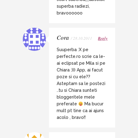
superba radiezi,
bravoooooo
Cora
/ 28.10.2011
Reply
Suuperba :X pe
perfecte.ro scrie ca le-
ai eclipsat pe Mila si pe
Chiara :))) App, ai facut
poze si cu ele??
Asteptam sa le postezi
..tu si Chiara sunteti
bloggeritele mele
preferate
Ma bucur
mult pt tine ca ai ajuns
acolo , bravo!!