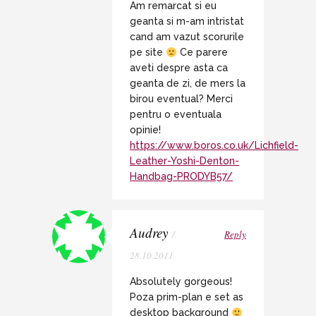
Am remarcat si eu
geanta si m-am intristat
cand am vazut scorurile
pe site
Ce parere
aveti despre asta ca
geanta de zi, de mers la
birou eventual? Merci
pentru o eventuala
opinie!
https://www.boros.co.uk/Lichfield-
Leather-Yoshi-Denton-
Handbag-PRODYB57/
Audrey
/
Reply
28.10.2011
Absolutely gorgeous!
Poza prim-plan e set as
desktop background