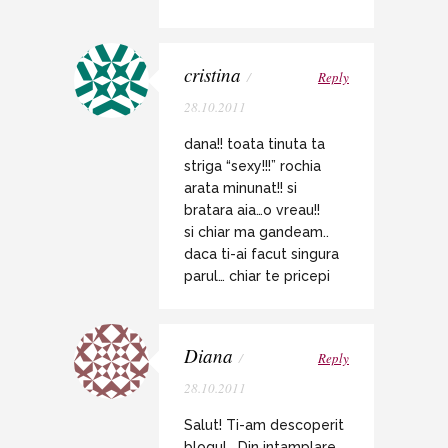
cristina
/
Reply
28.10.2011
dana!! toata tinuta ta
striga “sexy!!!” rochia
arata minunat!! si
bratara aia…o vreau!!
si chiar ma gandeam..
daca ti-ai facut singura
parul… chiar te pricepi
Diana
/
Reply
28.10.2011
Salut! Ti-am descoperit
blogul… Din intamplare,