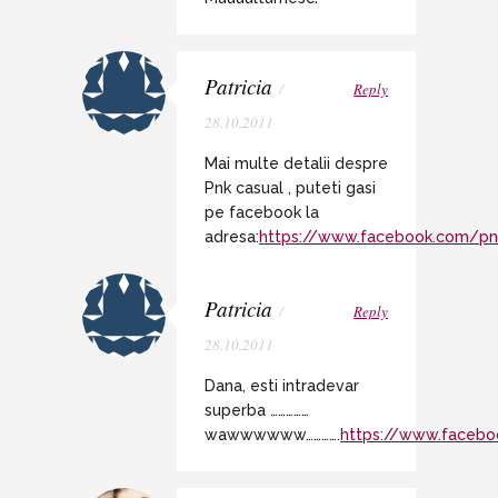
Patricia
/
Reply
28.10.2011
Mai multe detalii despre
Pnk casual , puteti gasi
pe facebook la
adresa:
https://www.facebook.com/pnk
Patricia
/
Reply
28.10.2011
Dana, esti intradevar
superba ……………
wawwwwww………….
https://www.facebo