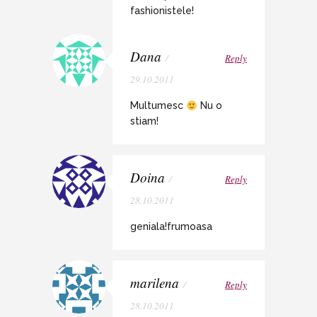
fashionistele!
Dana
/
Reply
29.10.2011
Multumesc
Nu o
stiam!
Doina
/
Reply
28.10.2011
geniala!frumoasa
marilena
/
Reply
28.10.2011