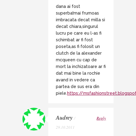
dana ai fost
superba!mai frumoas
imbracata decat milla si
decat chiara,singurul
lucru pe care eu l-as fi
schimbat ar fi fost
poseta,as fi folosit un
clutch de la alexander
mcqueen cu cap de
mort la inchizatoare ar fi
dat mai bine la rochie
avand in vedere ca
partea de sus era din
piele.
https://msfashionstreet.blogsp
Audrey
/
Reply
29.10.2011