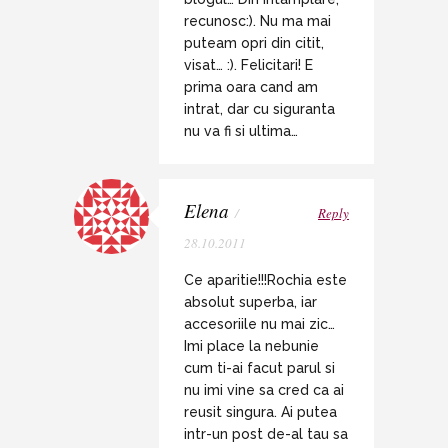
recunosc:). Nu ma mai
puteam opri din citit,
visat… :). Felicitari! E
prima oara cand am
intrat, dar cu siguranta
nu va fi si ultima…
Elena
/
Reply
28.10.2011
Ce aparitie!!!Rochia este
absolut superba, iar
accesoriile nu mai zic…
Imi place la nebunie
cum ti-ai facut parul si
nu imi vine sa cred ca ai
reusit singura. Ai putea
intr-un post de-al tau sa