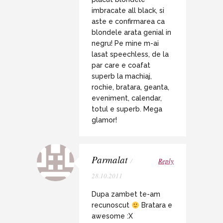
imbracate all black, si
aste e confirmarea ca
blondele arata genial in
negru! Pe mine m-ai
lasat speechless, de la
par care e coafat
superb la machiaj,
rochie, bratara, geanta,
eveniment, calendar,
totul e superb. Mega
glamor!
Parmalat
/
Reply
28.10.2011
Dupa zambet te-am
recunoscut
Bratara e
awesome :X