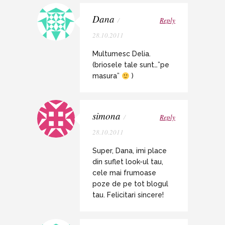
Dana
/
Reply
28.10.2011
Multumesc Delia.
(briosele tale sunt…”pe
masura”
)
simona
/
Reply
28.10.2011
Super, Dana, imi place
din suflet look-ul tau,
cele mai frumoase
poze de pe tot blogul
tau. Felicitari sincere!