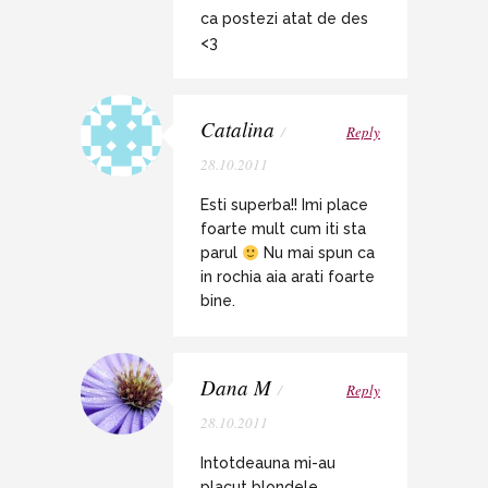
ca postezi atat de des
<3
Catalina
/
Reply
28.10.2011
Esti superba!! Imi place
foarte mult cum iti sta
parul
Nu mai spun ca
in rochia aia arati foarte
bine.
Dana M
/
Reply
28.10.2011
Intotdeauna mi-au
placut blondele