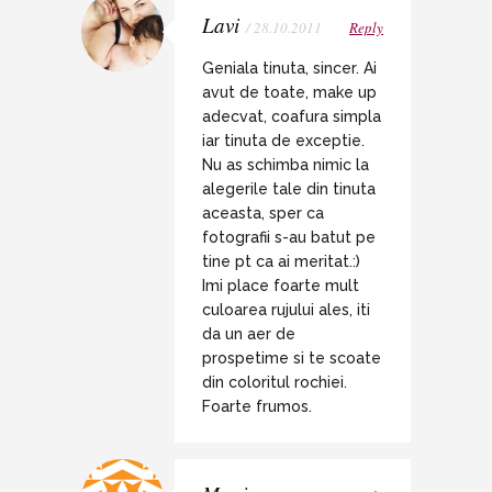
Lavi
/ 28.10.2011
Reply
Geniala tinuta, sincer. Ai
avut de toate, make up
adecvat, coafura simpla
iar tinuta de exceptie.
Nu as schimba nimic la
alegerile tale din tinuta
aceasta, sper ca
fotografii s-au batut pe
tine pt ca ai meritat.:)
Imi place foarte mult
culoarea rujului ales, iti
da un aer de
prospetime si te scoate
din coloritul rochiei.
Foarte frumos.