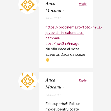
Anca
Reply
Mocanu
/
28.10.2011
https://procinema.ro/foto/milla-
jovovich-in-calendarul-
campari-
2012/34984#image
Nu stiu daca ai poza
aceasta. Daca da scuze
Anca
Reply
Mocanu
/
28.10.2011
Esti superba!!! Esti un
model pentru toate