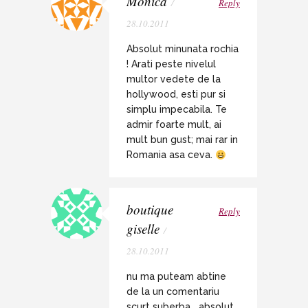
Monica
/
Reply
28.10.2011
Absolut minunata rochia
! Arati peste nivelul
multor vedete de la
hollywood, esti pur si
simplu impecabila. Te
admir foarte mult, ai
mult bun gust; mai rar in
Romania asa ceva.
boutique
Reply
giselle
/
28.10.2011
nu ma puteam abtine
de la un comentariu
scurt suberba,,,,absolut