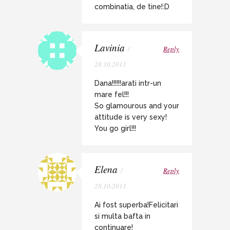
combinatia, de tine!:D
Lavinia
/
Reply
28.10.2011
Dana!!!!!!arati intr-un
mare fel!!!
So glamourous and your
attitude is very sexy!
You go girl!!!
Elena
/
Reply
28.10.2011
Ai fost superba!Felicitari
si multa bafta in
continuare!