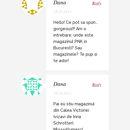
Dana
/
Reply
28.10.2011
Hello! Ce pot sa spun…
gorgeous!!! Am o
intrebare: unde este
magazinul PNK in
Bucuresti? Sau
magazinele? Te pup si
te ador!
Dana
/
Reply
28.10.2011
Pai eu stiu magazinul
din Calea Victoriei
(vizavi de Irina
Schrotter).
Muuuultumesc!