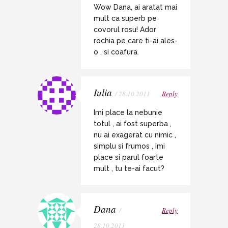
Wow Dana, ai aratat mai
mult ca superb pe
covorul rosu! Ador
rochia pe care ti-ai ales-
o , si coafura.
Iulia
/ 28.10.2011
Reply
Imi place la nebunie
totul , ai fost superba ,
nu ai exagerat cu nimic ,
simplu si frumos , imi
place si parul foarte
mult , tu te-ai facut?
Dana
/
Reply
28.10.2011