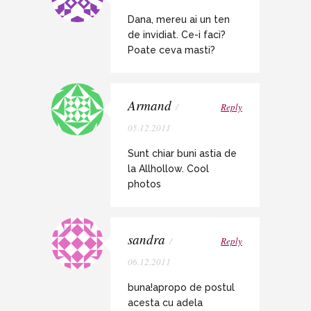
Dana, mereu ai un ten
de invidiat. Ce-i faci?
Poate ceva masti?
Armand
/
Reply
05.12.2011
Sunt chiar buni astia de
la Allhollow. Cool
photos
sandra
/
Reply
06.12.2011
buna!apropo de postul
acesta cu adela