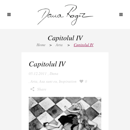
Capitolul IV
Home
>
Arta
>
Capitolul IV
Capitolul IV
05.12.2011
,
Dana
,
Arta
,
Asa sunt eu
,
Inspiration
0
Share