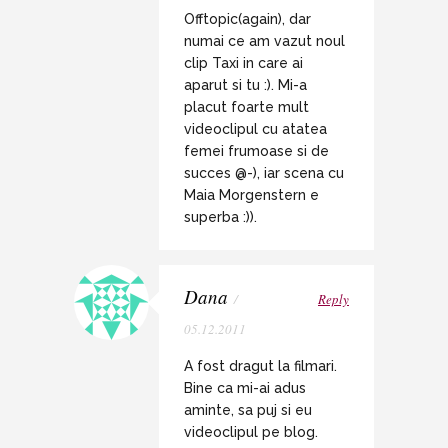
Offtopic(again), dar
numai ce am vazut noul
clip Taxi in care ai
aparut si tu :). Mi-a
placut foarte mult
videoclipul cu atatea
femei frumoase si de
succes @-), iar scena cu
Maia Morgenstern e
superba :)).
Dana
/
Reply
05.12.2011
A fost dragut la filmari.
Bine ca mi-ai adus
aminte, sa puj si eu
videoclipul pe blog.