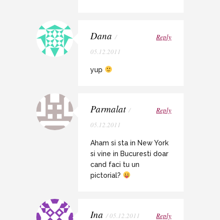
Dana
/
Reply
05.12.2011
yup
Parmalat
/
Reply
05.12.2011
Aham si sta in New York
si vine in Bucuresti doar
cand faci tu un
pictorial?
Ina
/ 05.12.2011
Reply