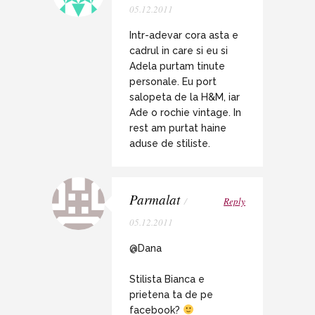
05.12.2011
Intr-adevar cora asta e
cadrul in care si eu si
Adela purtam tinute
personale. Eu port
salopeta de la H&M, iar
Ade o rochie vintage. In
rest am purtat haine
aduse de stiliste.
Parmalat
/
Reply
05.12.2011
@Dana
Stilista Bianca e
prietena ta de pe
facebook?