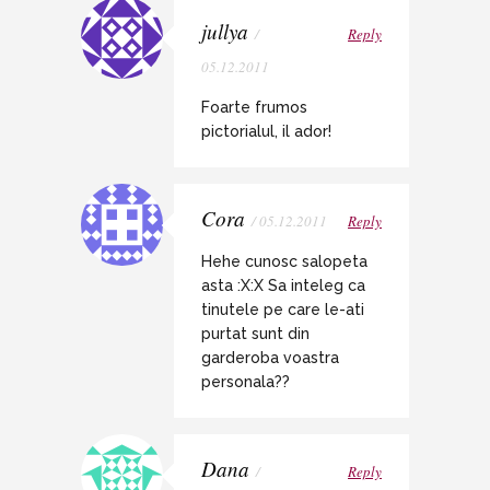
jullya
/
Reply
05.12.2011
Foarte frumos
pictorialul, il ador!
Cora
/ 05.12.2011
Reply
Hehe cunosc salopeta
asta :X:X Sa inteleg ca
tinutele pe care le-ati
purtat sunt din
garderoba voastra
personala??
Dana
/
Reply