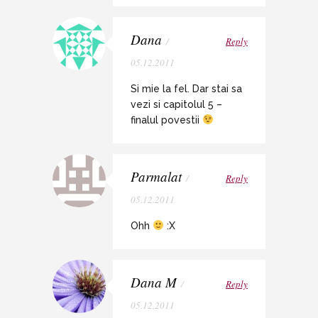
Dana
/
Reply
05.12.2011
Si mie la fel. Dar stai sa
vezi si capitolul 5 –
finalul povestii
Parmalat
/
Reply
05.12.2011
Ohh
:X
Dana M
/
Reply
05.12.2011