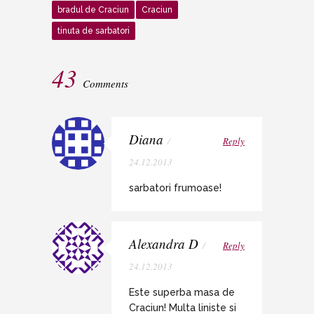
bradul de Craciun
Craciun
tinuta de sarbatori
43
Comments
Diana
/
Reply
24.12.2013
sarbatori frumoase!
Alexandra D
/
Reply
24.12.2013
Este superba masa de
Craciun! Multa liniste si