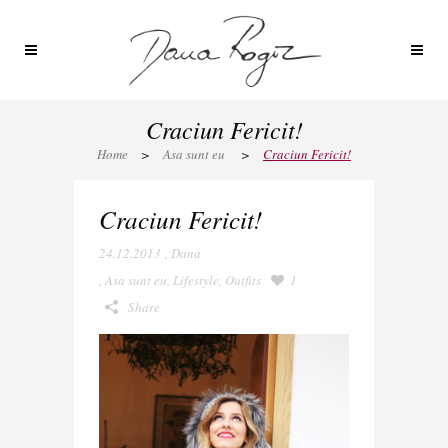
Craciun Fericit!
Home
>
Asa sunt eu
>
Craciun Fericit!
Craciun Fericit!
24.12.2013
,
Dana
,
Asa sunt eu
,
Lifestyle
,
Outfits
1
Share