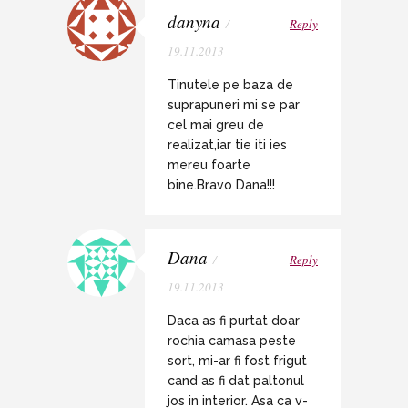
danyna
/
Reply
19.11.2013
Tinutele pe baza de
suprapuneri mi se par
cel mai greu de
realizat,iar tie iti ies
mereu foarte
bine.Bravo Dana!!!
Dana
/
Reply
19.11.2013
Daca as fi purtat doar
rochia camasa peste
sort, mi-ar fi fost frigut
cand as fi dat paltonul
jos in interior. Asa ca v-