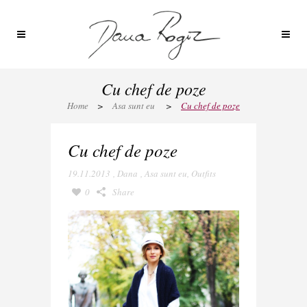
Cu chef de poze
Home
>
Asa sunt eu
>
Cu chef de poze
Cu chef de poze
19.11.2013
,
Dana
,
Asa sunt eu
,
Outfits
0
Share