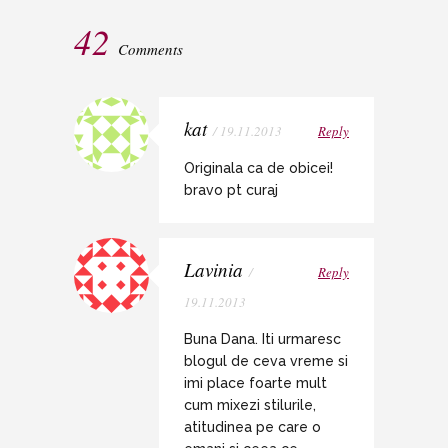
42
Comments
kat
/ 19.11.2013
Reply
Originala ca de obicei!
bravo pt curaj
Lavinia
/
Reply
19.11.2013
Buna Dana. Iti urmaresc
blogul de ceva vreme si
imi place foarte mult
cum mixezi stilurile,
atitudinea pe care o