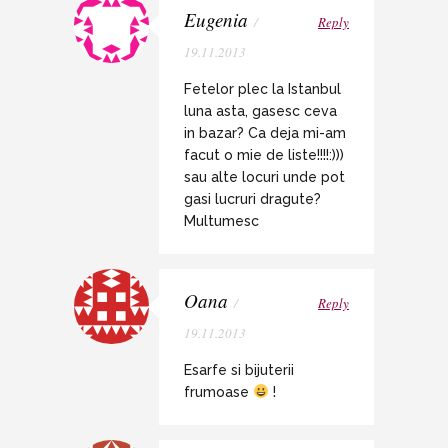
Eugenia
/
Reply
19.11.2013
Fetelor plec la Istanbul
luna asta, gasesc ceva
in bazar? Ca deja mi-am
facut o mie de liste!!!!:)))
sau alte locuri unde pot
gasi lucruri dragute?
Multumesc
Oana
/
Reply
19.11.2013
Esarfe si bijuterii
frumoase
!