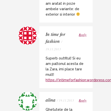
am aratat in poze
ambele variante: de
exterior si interior
In time for
Reply
fashion
/
19.11.2013
Superb outfitul! Si eu
am paltonul acesta de
la Zara, imi place tare
mult!
https://intimeforfashion.wordpress.co
alina
/ 19.11.2013
Reply
Ghetutele de la