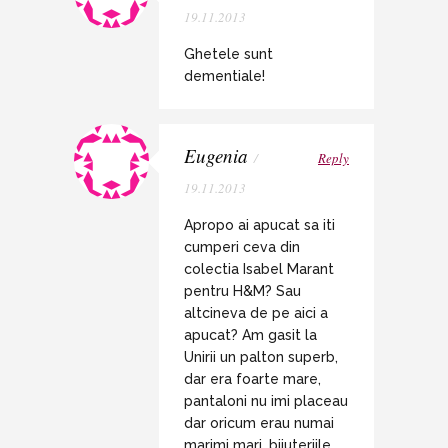
19.11.2013
Ghetele sunt
dementiale!
Eugenia
/
Reply
19.11.2013
Apropo ai apucat sa iti
cumperi ceva din
colectia Isabel Marant
pentru H&M? Sau
altcineva de pe aici a
apucat? Am gasit la
Unirii un palton superb,
dar era foarte mare,
pantaloni nu imi placeau
dar oricum erau numai
marimi mari, bijuteriile