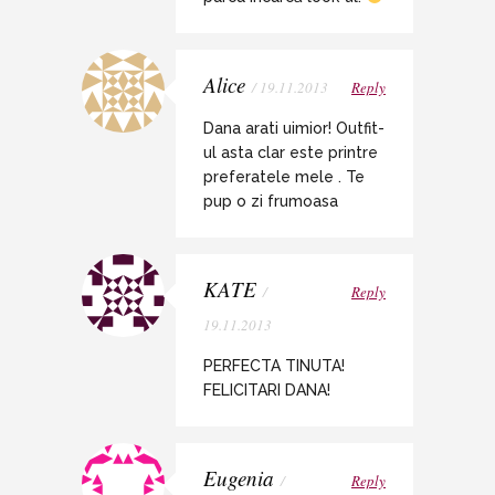
Alice
/ 19.11.2013
Reply
Dana arati uimior! Outfit-
ul asta clar este printre
preferatele mele . Te
pup o zi frumoasa
KATE
/
Reply
19.11.2013
PERFECTA TINUTA!
FELICITARI DANA!
Eugenia
/
Reply