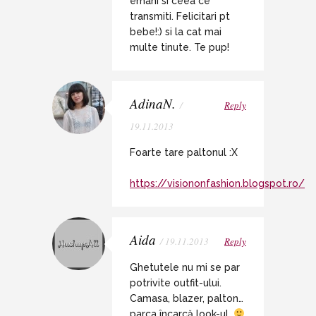
emani si ceea ce
transmiti. Felicitari pt
bebe!:) si la cat mai
multe tinute. Te pup!
AdinaN.
/
Reply
19.11.2013
Foarte tare paltonul :X
https://visiononfashion.blogspot.ro/
Aida
/ 19.11.2013
Reply
Ghetutele nu mi se par
potrivite outfit-ului.
Camasa, blazer, palton…
parca încarcă look-ul.