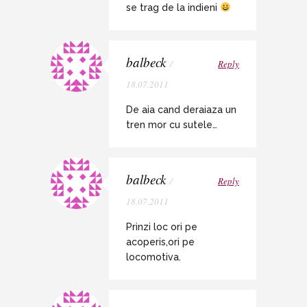
se trag de la indieni
balbeck
/
Reply
18.07.2011
De aia cand deraiaza un
tren mor cu sutele…
balbeck
/
Reply
18.07.2011
Prinzi loc ori pe
acoperis,ori pe
locomotiva.