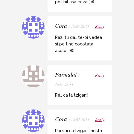
posibil asa ceva :))))
Cora
/ 18.07.2011
Reply
Razi tu da.. te-oi vedea
si pe tine cocotata
acolo :)))))
Parmalat
/
Reply
18.07.2011
Pff… ca la tzigani!
Cora
/ 18.07.2011
Reply
Pai stii ca tziganii nostri