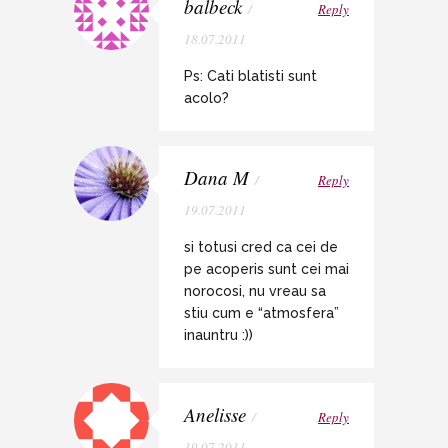
balbeck
/
Reply
18.07.2011
Ps: Cati blatisti sunt
acolo?
Dana M
/
Reply
19.07.2011
si totusi cred ca cei de
pe acoperis sunt cei mai
norocosi, nu vreau sa
stiu cum e “atmosfera”
inauntru :))
Anelisse
/
Reply
19.07.2011