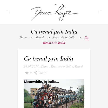
Cu trenul prin India
Home
>
Travel
>
Excursie in India
>
Cu
trenul prin India
Cu trenul prin India
18.07.2011
,
Dana
,
Excursie in India
,
Travel
0
Share