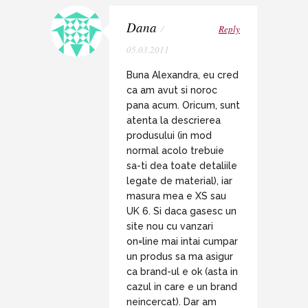
Dana
/
Reply
05.03.2011
Buna Alexandra, eu cred
ca am avut si noroc
pana acum. Oricum, sunt
atenta la descrierea
produsului (in mod
normal acolo trebuie
sa-ti dea toate detaliile
legate de material), iar
masura mea e XS sau
UK 6. Si daca gasesc un
site nou cu vanzari
on=line mai intai cumpar
un produs sa ma asigur
ca brand-ul e ok (asta in
cazul in care e un brand
neincercat). Dar am