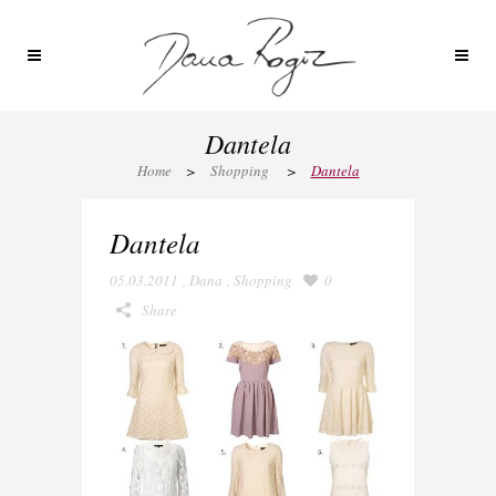
Dantela
Home
>
Shopping
>
Dantela
Dantela
05.03.2011
,
Dana
,
Shopping
0
Share