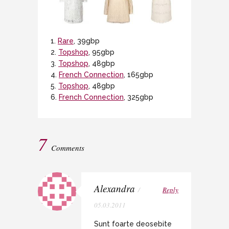
1.
Rare
, 39gbp
2.
Topshop
, 95gbp
3.
Topshop
, 48gbp
4.
French Connection
, 165gbp
5.
Topshop
, 48gbp
6.
French Connection
, 325gbp
7
Comments
Alexandra
/
Reply
05.03.2011
Sunt foarte deosebite