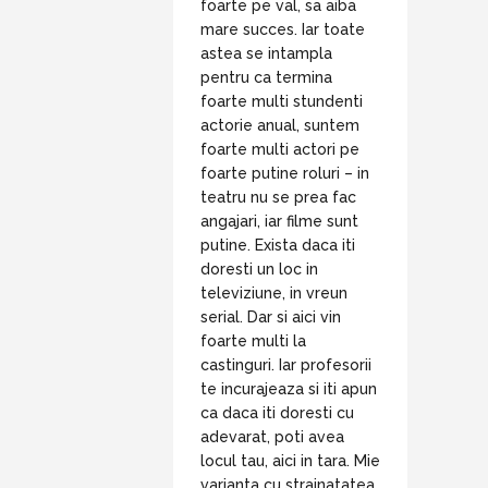
foarte pe val, sa aiba
mare succes. Iar toate
astea se intampla
pentru ca termina
foarte multi stundenti
actorie anual, suntem
foarte multi actori pe
foarte putine roluri – in
teatru nu se prea fac
angajari, iar filme sunt
putine. Exista daca iti
doresti un loc in
televiziune, in vreun
serial. Dar si aici vin
foarte multi la
castinguri. Iar profesorii
te incurajeaza si iti apun
ca daca iti doresti cu
adevarat, poti avea
locul tau, aici in tara. Mie
varianta cu strainatatea,