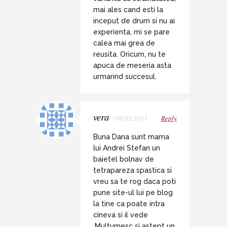
mai ales cand esti la
inceput de drum si nu ai
experienta, mi se pare
calea mai grea de
reusita. Oricum, nu te
apuca de meseria asta
urmarind succesul.
vera
/ 08.03.2011
Reply
Buna Dana sunt mama
lui Andrei Stefan un
baietel bolnav de
tetrapareza spastica si
vreu sa te rog daca poti
pune site-ul lui pe blog
la tine ca poate intra
cineva si il vede
.Multumesc si astept un