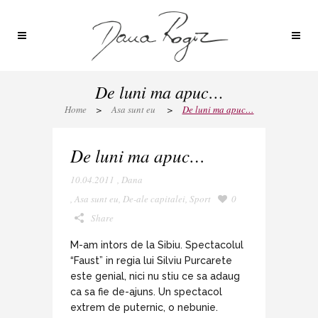
De luni ma apuc…
Home
>
Asa sunt eu
>
De luni ma apuc…
De luni ma apuc…
10.04.2011
,
Dana
,
Asa sunt eu
,
De-ale capitalei
,
Sport
0
Share
M-am intors de la Sibiu. Spectacolul
“Faust” in regia lui Silviu Purcarete
este genial, nici nu stiu ce sa adaug
ca sa fie de-ajuns. Un spectacol
extrem de puternic, o nebunie.