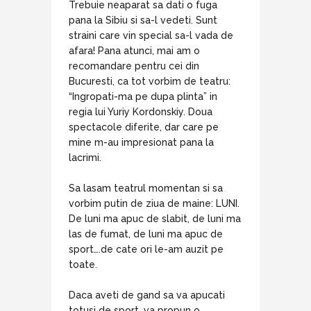
Trebuie neaparat sa dati o fuga
pana la Sibiu si sa-l vedeti. Sunt
straini care vin special sa-l vada de
afara! Pana atunci, mai am o
recomandare pentru cei din
Bucuresti, ca tot vorbim de teatru:
“Ingropati-ma pe dupa plinta” in
regia lui Yuriy Kordonskiy. Doua
spectacole diferite, dar care pe
mine m-au impresionat pana la
lacrimi.
Sa lasam teatrul momentan si sa
vorbim putin de ziua de maine: LUNI.
De luni ma apuc de slabit, de luni ma
las de fumat, de luni ma apuc de
sport….de cate ori le-am auzit pe
toate.
Daca aveti de gand sa va apucati
totusi de sport, va propun o