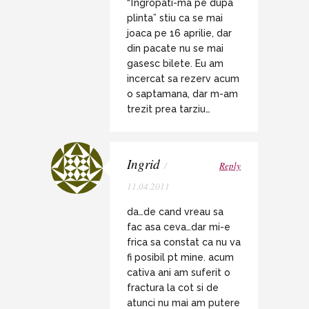
“Ïngropati-ma pe dupa
plinta” stiu ca se mai
joaca pe 16 aprilie, dar
din pacate nu se mai
gasesc bilete. Eu am
incercat sa rezerv acum
o saptamana, dar m-am
trezit prea tarziu…
Ingrid
/
Reply
11.04.2011
da…de cand vreau sa
fac asa ceva…dar mi-e
frica sa constat ca nu va
fi posibil pt mine. acum
cativa ani am suferit o
fractura la cot si de
atunci nu mai am putere