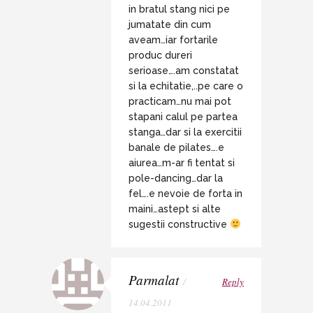
in bratul stang nici pe
jumatate din cum
aveam…iar fortarile
produc dureri
serioase….am constatat
si la echitatie,..pe care o
practicam…nu mai pot
stapani calul pe partea
stanga…dar si la exercitii
banale de pilates….e
aiurea…m-ar fi tentat si
pole-dancing…dar la
fel….e nevoie de forta in
maini…astept si alte
sugestii constructive
Parmalat
/
Reply
14.04.2011