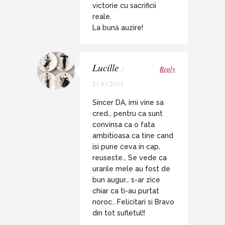
victorie cu sacrificii
reale.
La bună auzire!
Lucille
/
Reply
21.03.2011
Sincer DA, imi vine sa
cred… pentru ca sunt
convinsa ca o fata
ambitioasa ca tine cand
isi pune ceva in cap,
reuseste… Se vede ca
urarile mele au fost de
bun augur… s-ar zice
chiar ca ti-au purtat
noroc.. Felicitari si Bravo
din tot sufletul!!