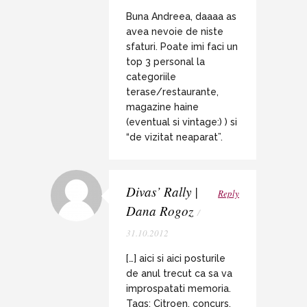
Buna Andreea, daaaa as
avea nevoie de niste
sfaturi. Poate imi faci un
top 3 personal la
categoriile
terase/restaurante,
magazine haine
(eventual si vintage:) ) si
“de vizitat neaparat”.
Divas’ Rally |
Reply
Dana Rogoz
/
31.10.2012
[…] aici si aici posturile
de anul trecut ca sa va
improspatati memoria.
Tags: Citroen, concurs,