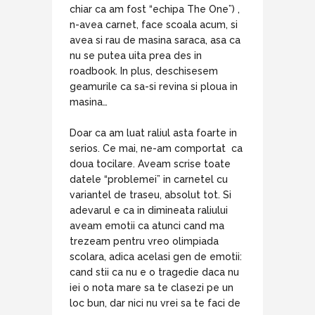
chiar ca am fost “echipa The One”) ,
n-avea carnet, face scoala acum, si
avea si rau de masina saraca, asa ca
nu se putea uita prea des in
roadbook. In plus, deschisesem
geamurile ca sa-si revina si ploua in
masina…
Doar ca am luat raliul asta foarte in
serios. Ce mai, ne-am comportat ca
doua tocilare. Aveam scrise toate
datele “problemei” in carnetel cu
variantel de traseu, absolut tot. Si
adevarul e ca in dimineata raliului
aveam emotii ca atunci cand ma
trezeam pentru vreo olimpiada
scolara, adica acelasi gen de emotii:
cand stii ca nu e o tragedie daca nu
iei o nota mare sa te clasezi pe un
loc bun, dar nici nu vrei sa te faci de