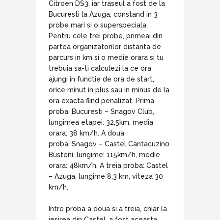
Citroen DS3, iar traseul a fost de la
Bucuresti la Azuga, constand in 3
probe mari si o superspeciala.
Pentru cele trei probe, primeai din
partea organizatorilor distanta de
parcurs in km si o medie orara si tu
trebuia sa-ti calculezi la ce ora
ajungi in functie de ora de start,
orice minut in plus sau in minus de la
ora exacta fiind penalizat. Prima
proba: Bucuresti – Snagov Club,
lungimea etapei: 32,5km, media
orara: 38 km/h. A doua
proba: Snagov – Castel Cantacuzin0
Busteni, lungime: 115km/h, medie
orara: 48km/h. A treia proba: Castel
– Azuga, lungime 8,3 km, viteza 30
km/h.
Intre proba a doua si a treia, chiar la
iesirea din Castel, a fost aceasta