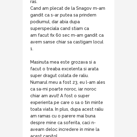
ras.
Cand am plecat de la Snagov m-am
gandit ca s-ar putea sa prindem
podiumul, dar abia dupa
superspeciala cand stiam ca
am facut fix 60 sec m-am gandit ca
avem sanse chiar sa castigam locul
1.
Masinuta mea este grozava si a
facut o treaba excelenta si arata
super dragut colata de raliu.
Numarul meu a fost 23, eu l-am ales
ca sa-mi poarte noroc, iar noroc
chiar am avut! A fost o super
experienta pe care o sa o tin minte
toata viata. In plus, dupa acest raliu
am ramas cu o parere mai buna
despre mine ca soferita, caci n-
aveam deloc incredere in mine la
acest capitol.