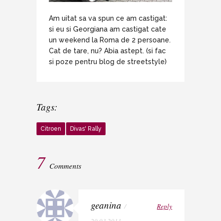
Am uitat sa va spun ce am castigat:
si eu si Georgiana am castigat cate
un weekend la Roma de 2 persoane.
Cat de tare, nu? Abia astept. (si fac
si poze pentru blog de streetstyle)
Tags:
Citroen
Divas' Rally
7
Comments
geanina
/
Reply
20.03.2011