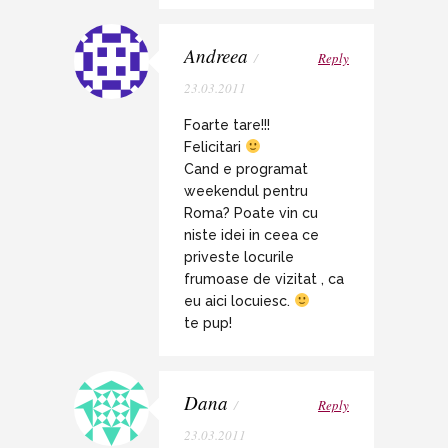
Andreea
/
Reply
23.03.2011
Foarte tare!!!
Felicitari
Cand e programat
weekendul pentru
Roma? Poate vin cu
niste idei in ceea ce
priveste locurile
frumoase de vizitat , ca
eu aici locuiesc.
te pup!
Dana
/
Reply
23.03.2011