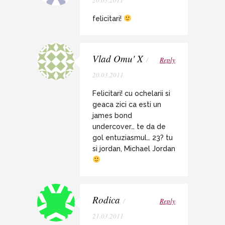
felicitari!
Vlad Omu' X
/
Reply
20.03.2011
Felicitari! cu ochelarii si
geaca zici ca esti un
james bond
undercover… te da de
gol entuziasmul… 23? tu
si jordan, Michael Jordan
Rodica
/
Reply
21.03.2011