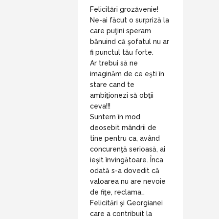
Felicitări grozăvenie!
Ne-ai făcut o surpriză la
care puţini speram
bănuind că şofatul nu ar
fi punctul tău forte.
Ar trebui să ne
imaginăm de ce eşti în
stare cand te
ambiţionezi să obţii
ceva!!!
Suntem în mod
deosebit mândrii de
tine pentru ca, având
concurenţă serioasă, ai
ieşit învingătoare. Înca
odată s-a dovedit că
valoarea nu are nevoie
de fiţe, reclama…
Felicitări şi Georgianei
care a contribuit la