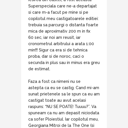
Superspeciala care ne-a departajat
si care m-a facut pe mine si pe
copilotul meu castigatoarele editiei:
trebuia sa parcurgi o distanta foarte
mica de aproximativ 200 m in fix
60 sec, iar noi am reusit, iar
cronometrul arbitrului a arata 1:00
min!!! Sigur ca era si de tehnica
proba, dar si de noroc, caci o
secunda in plus sau in minus era greu
de estimat.
Faza a fost ca nimeni nu se
astepta ca eu se castig. Cand mi-am
sunat prietenele sa le spun ca eu am
castigat toate au avut acelasi
raspuns: “NU SE POATE! Tuuuu?”. Va
spuneam ca nu am depasit niciodata
ca sofer Ploiestiul. Iar copilotul meu,
Georgiana Mitroi de la The One (si