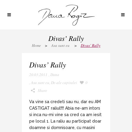
Divas’ Rally
Home
>
Asa sunt eu
>
Divas’ Rally
Divas’ Rally
20.03.2011
,
Dana
,
Asa sunt eu
,
De-ale capitalei
0
Share
Va vine sa credeti sau nu, dar eu AM
CASTIGAT raliul!!!! Abia ne-am intors
si inca nu-mi vine sa cred ca am iesit
pe locul 1. La raliu au participat doar
doamne si domnisoare, cu masini