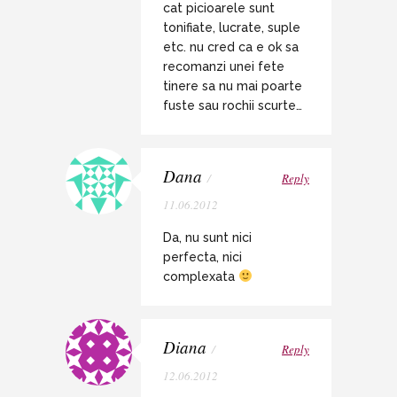
cat picioarele sunt
tonifiate, lucrate, suple
etc. nu cred ca e ok sa
recomanzi unei fete
tinere sa nu mai poarte
fuste sau rochii scurte…
Dana
/
Reply
11.06.2012
Da, nu sunt nici
perfecta, nici
complexata
Diana
/
Reply
12.06.2012