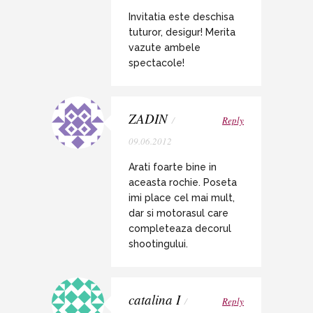
Invitatia este deschisa
tuturor, desigur! Merita
vazute ambele
spectacole!
ZADIN
/
Reply
09.06.2012
Arati foarte bine in
aceasta rochie. Poseta
imi place cel mai mult,
dar si motorasul care
completeaza decorul
shootingului.
catalina I
/
Reply