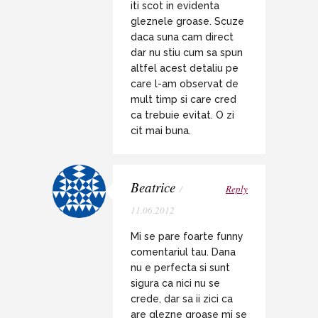
iti scot in evidenta
gleznele groase. Scuze
daca suna cam direct
dar nu stiu cum sa spun
altfel acest detaliu pe
care l-am observat de
mult timp si care cred
ca trebuie evitat. O zi
cit mai buna.
Beatrice
/
Reply
11.06.2012
Mi se pare foarte funny
comentariul tau. Dana
nu e perfecta si sunt
sigura ca nici nu se
crede, dar sa ii zici ca
are glezne groase mi se