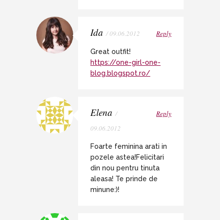
Ida
/ 09.06.2012
Reply
Great outfit!
https://one-girl-one-
blog.blogspot.ro/
Elena
/
Reply
09.06.2012
Foarte feminina arati in
pozele astea!Felicitari
din nou pentru tinuta
aleasa! Te prinde de
minune:)!