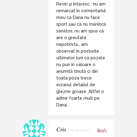
Revin şi întăresc : nu am
remarcat în comentariul
meu că Dana nu face
sport sau că nu mănîncă
sănătos, nu am spus că
are o greutate
nepotrivtă… am
observat în posturile
ultimelor luni că pozele
nu pun în valoare o
anumită tinută ci din
toata poza trece
ecranul detaliul de
glezne groase. Altfel o
admir foarte mult pe
Dana.
Cris
/ 12.06.2012
Reply