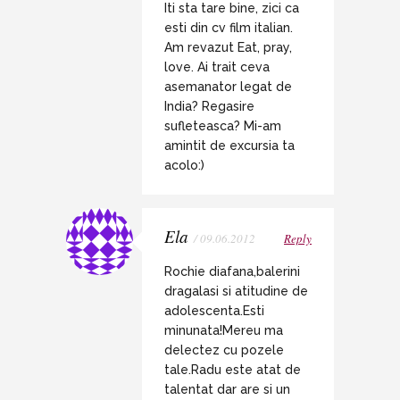
Iti sta tare bine, zici ca
esti din cv film italian.
Am revazut Eat, pray,
love. Ai trait ceva
asemanator legat de
India? Regasire
sufleteasca? Mi-am
amintit de excursia ta
acolo:)
Ela
/ 09.06.2012
Reply
Rochie diafana,balerini
dragalasi si atitudine de
adolescenta.Esti
minunata!Mereu ma
delectez cu pozele
tale.Radu este atat de
talentat dar are si un