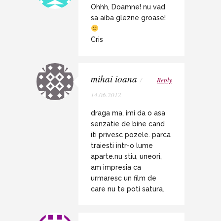
Ohhh, Doamne! nu vad
sa aiba glezne groase!
Cris
mihai ioana
/
Reply
14.06.2012
draga ma, imi da o asa
senzatie de bine cand
iti privesc pozele. parca
traiesti intr-o lume
aparte.nu stiu, uneori,
am impresia ca
urmaresc un film de
care nu te poti satura.