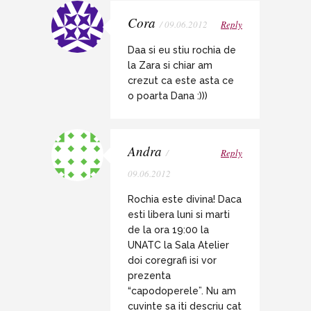
Cora
/ 09.06.2012
Reply
Daa si eu stiu rochia de
la Zara si chiar am
crezut ca este asta ce
o poarta Dana :)))
Andra
/
Reply
09.06.2012
Rochia este divina! Daca
esti libera luni si marti
de la ora 19:00 la
UNATC la Sala Atelier
doi coregrafi isi vor
prezenta
“capodoperele”. Nu am
cuvinte sa iti descriu cat