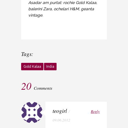
Asadar am purtat: rochie Gold Kalaa,
balerini Zara, ochelari H&M, geanta
vintage.
Tags:
Gold Kalaa
India
20
Comments
teogirl
/
Reply
09.06.2012