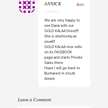
ANNICK
/
Reply
16.06.2012
We are very happy to
see Dana with our
GOLD KALAA Dress!!!!
She is uberlovely,as
usual!!!
GOLD KALAA now sells
on its FACEBOOK
page,and starts Private
Sales there
Hope I will go back to
Bucharest in 2012§
Annick
Leave a Comment