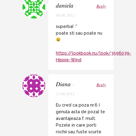
daniela
/
Reply
09.06.2012
superba! :*
poate sti sau poate nu
https://lookbook.nu/look/3596039-
Hippie-Wind
Diana
/
Reply
11.06.2012
Eu cred ca poza nr.6 (
genula asta de poza) te
avantajeaza f. mult.
Pozele in care porti
rochii sau fuste scurte