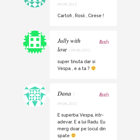
09.06.2012
Cartofi , Rosii , Cirese !
Jully with
Reply
love
/ 09.06.2012
super tinuta dar si
Vespa , e a ta ?
Dana
/
Reply
09.06.2012
E superba Vespa, intr-
adevar. E a lui Radu. Eu
merg doar pe locul din
spate