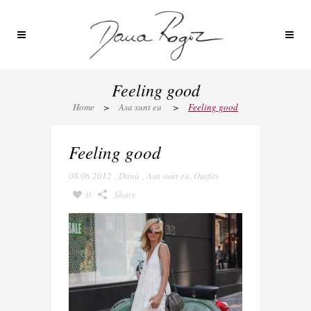
Feeling good
Home
>
Asa sunt eu
>
Feeling good
Feeling good
08.06.2012
,
Dana
,
Asa sunt eu
,
Outfits
0
Share