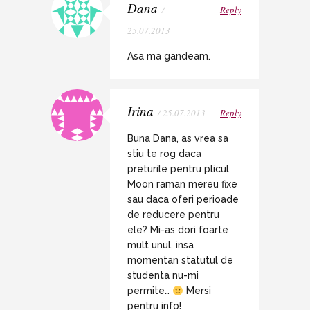
Dana
/
Reply
25.07.2013
Asa ma gandeam.
Irina
/ 25.07.2013
Reply
Buna Dana, as vrea sa
stiu te rog daca
preturile pentru plicul
Moon raman mereu fixe
sau daca oferi perioade
de reducere pentru
ele? Mi-as dori foarte
mult unul, insa
momentan statutul de
studenta nu-mi
permite…
Mersi
pentru info!