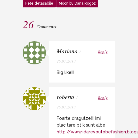
Fete detasabile
Moon by Dana Rogoz
26
Comments
Mariana
/
Reply
25.07.2013
Big like!!!
roberta
/
Reply
25.07.2013
Foarte dragutze!!! imi
plac tare pt k sunt albe
http://www.idareyoutobefashion.blogs