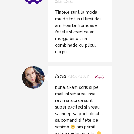
26.07.2013
Tintele sunt la moda
rau de tot in ultimii doi
ani. Foarte frumoase
fetele si cred ca ar
merge bine si in
combinatie cu plicul
negru.
lucia
/ 26.07.2013
Reply
buna. ti-am scris si pe
mail intrebarea, insa
revin si aici ca sunt
super excited si vreau
sa incep sa port plicul si
sa comand si fete de
schimb
am primit
astazi cadou un plic