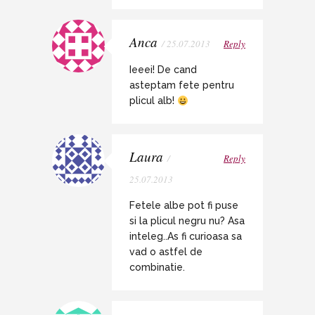
Anca
/ 25.07.2013
Reply
Ieeei! De cand
asteptam fete pentru
plicul alb!
Laura
/
Reply
25.07.2013
Fetele albe pot fi puse
si la plicul negru nu? Asa
inteleg..As fi curioasa sa
vad o astfel de
combinatie.