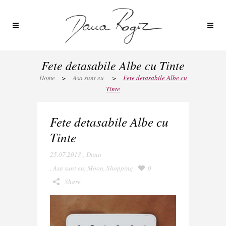
Fete detasabile Albe cu Tinte
Home
>
Asa sunt eu
>
Fete detasabile Albe cu
Tinte
Fete detasabile Albe cu
Tinte
25.07.2013
,
Dana
,
Asa sunt eu
,
Moon
,
Shopping
0
Share