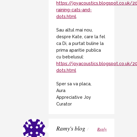
https://joyacoustics.blogspot.co.uk/2
raining-cats-and-
dots.html
.
Sau altul mai nou,
despre Kate, care la fel
ca Di, a purtat buline la
prima aparitie publica
cu bebelusul:
https://joyacoustics.blogspot.co.uk/
dots.html
Sper sa va placa,
Aura
Appreciative Joy
Curator
Ramy's blog
/
Reply