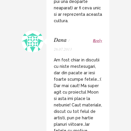
pui una deoparte
neaparat) ar fi ceva unic
si ar reprezenta aceasta
cultura.
Dana
/
Reply
26.07.2013
Am fost chiar in discutii
cu niste mestesugari,
dar din pacate ar iesi
foarte scumpe fetele…:(
Dar mai caut! Ma super
agit cu proiectul Moon
si asta imi place la
nebunie! Caut materiale,
discut cu tot felul de
artisti, pun pe hartie
planuri viitoare…Iar
fetele cu motive