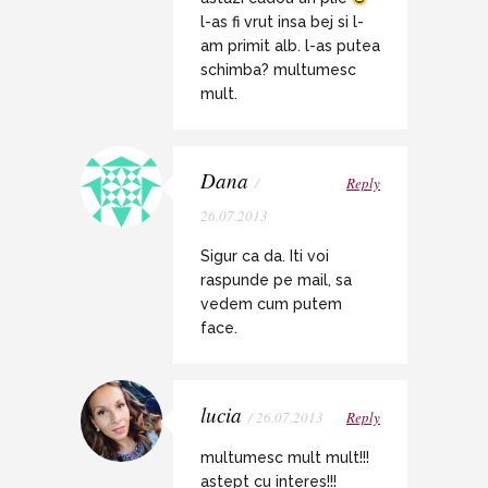
l-as fi vrut insa bej si l-
am primit alb. l-as putea
schimba? multumesc
mult.
Dana
/
Reply
26.07.2013
Sigur ca da. Iti voi
raspunde pe mail, sa
vedem cum putem
face.
lucia
/ 26.07.2013
Reply
multumesc mult mult!!!
astept cu interes!!!