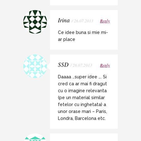
Irina
/ 26.07.2013
Reply
Ce idee buna si mie mi-
ar place
SSD
/ 26.07.2013
Reply
Daaaa …super idee …. Si
cred ca ar mai fi dragut
cu o imagine relevanta
(pe un material similar
fetelor cu inghetata) a
unor orase mari – Paris,
Londra, Barcelona etc.