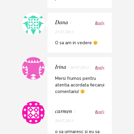
Dana
/
Reply
25.07.2013
O sa am in vedere
Irina
/ 26.07.2013
Reply
Mersi frumos pentru
atentia acordata fiecarui
comentariu!
carmen
/
Reply
26.07.2013
o sa urmaresc si eu sa