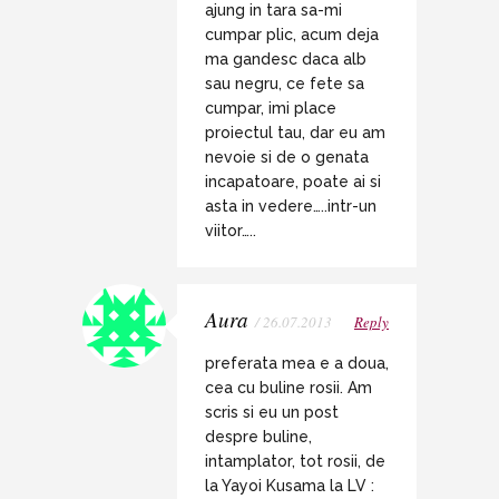
ajung in tara sa-mi
cumpar plic, acum deja
ma gandesc daca alb
sau negru, ce fete sa
cumpar, imi place
proiectul tau, dar eu am
nevoie si de o genata
incapatoare, poate ai si
asta in vedere…..intr-un
viitor…..
Aura
/ 26.07.2013
Reply
preferata mea e a doua,
cea cu buline rosii. Am
scris si eu un post
despre buline,
intamplator, tot rosii, de
la Yayoi Kusama la LV :