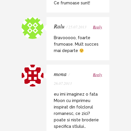
Ce frumoase sunt!
Ralu
/ 25.07.2013
Reply
Bravooooo, foarte
frumoase. Mult succes
mai departe
mona
/
Reply
26.07.2013
eu imi imaginez o fata
Moon cu imprimeu
inspirat din folclorul
romanesc, ce zici?
poate si niste broderie
specifica stlului…