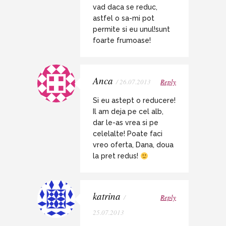
vad daca se reduc,
astfel o sa-mi pot
permite si eu unul!sunt
foarte frumoase!
Anca
/ 26.07.2013
Reply
Si eu astept o reducere!
Il am deja pe cel alb,
dar le-as vrea si pe
celelalte! Poate faci
vreo oferta, Dana, doua
la pret redus!
katrina
/
Reply
25.07.2013