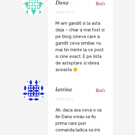
Dana
/
Reply
26.07.2013
M-am gandit si la asta
deja – chiar a mai fost si
pe blog cineva care a
gandit ceva similiar, nu
mai tin minte la ce post
si cine exact. E pe lista
de asteptare si ideea
aceasta
katrina
/
Reply
26.07.2013
Ah, daca asa ceva o sa
fie Dana vreau sa fiu
prima care pun
comanda,(adica sa imi