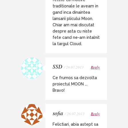
traditionale le aveam in
gand inca dinaintea
lansarii plicului Moon.
Chiar am mai discutat
despre asta cu niste
fete cand ne-am intalnit
la targul Cloud.
SSD
/ 26.07.2013
Reply
Ce frumos sa dezvolta
proiectul MOON ….
Bravo!
sofia
/ 26.07.2013
Reply
Felictiari, abia astept sa