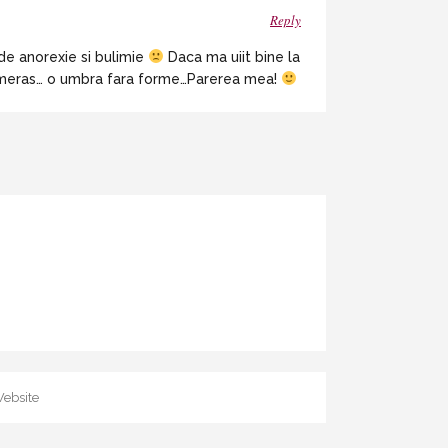
Reply
de anorexie si bulimie
Daca ma uiit bine la
un umeras… o umbra fara forme…Parerea mea!