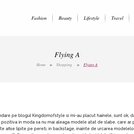
Fashion
Beauty
Lifestyle
Travel
Flying A
Home
>
Shopping
>
Flying A
dare pe blogul Kingdomofstyle si mi-au placut hainele, sunt ok, da
 pozitiva in moda sa nu mai aleaga modele atat de slabe, care ar p
e afise lipite pe pereti, in backstage, inainte de urcarea modelelo