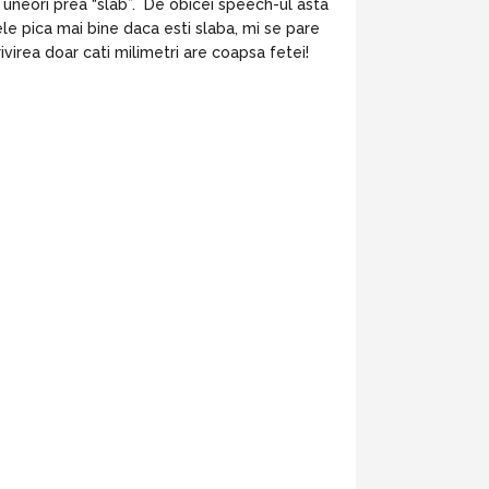
e uneori prea “slab”. De obicei speech-ul asta
nele pica mai bine daca esti slaba, mi se pare
ivirea doar cati milimetri are coapsa fetei!