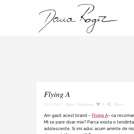
Flying A
23.02.2011
,
Dana
,
Shopping
0
Share
Am gasit acest brand –
Flying A
– ca recoman
Mi se pare doar mie? Parca exista o tendinta
adolescente. Si imi aduc acum aminte de nist