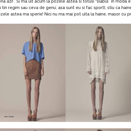
na azi!”. Si ma uit acum la pozele astea si totusi “slabul” in moda 
u tin regim sau ceva de genu’, asa sunt eu si fac sport), stiu ca hai
ozele astea ma sperie! Nici nu ma mai pot uita la haine, masor cu pr