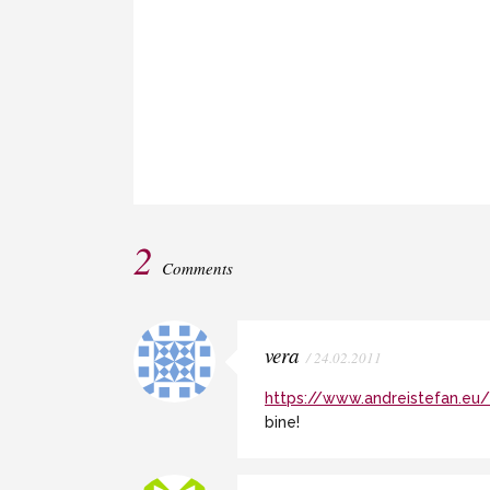
2
Comments
vera
/ 24.02.2011
https://www.andreistefan.eu/
bine!