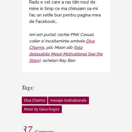
Radu e cel care a ras (din nou) de
mine in timp ce ma chinuiam sa-mi
fac un selfie bun pentru pagina mea
de Facebook…
Ieri am purtat: rochie PNK Casual,
colier si incaltaminte ambele
Diva
Charms
, plic Moon alb (
fata
detasabila Mesaj Motivational See the
Stars
), ochelari Ray Ban.
Tags:
Diva Charms
mesaje motivationale
Moon by Dana Rogoz
37
Comments