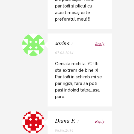
pantofii și plicul cu
acest mesaj este
preferatul meu! !!
sorina
/
Reply
07.08.2014
Geniala rochita :)♡! Iti
sta extrem de bine :)!
Pantofii in schimb mi se
par rigizi, fara sa poti
pasi indoind talpa…asa
pare.
Diana F.
/
Reply
08.08.2014