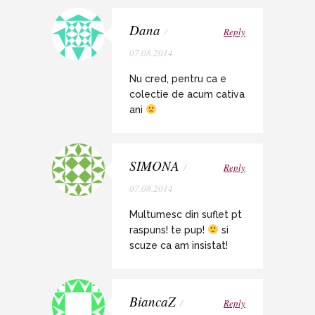
Dana
/
Reply
07.08.2014
Nu cred, pentru ca e
colectie de acum cativa
ani
SIMONA
/
Reply
07.08.2014
Multumesc din suflet pt
raspuns! te pup!
si
scuze ca am insistat!
BiancaZ
/
Reply