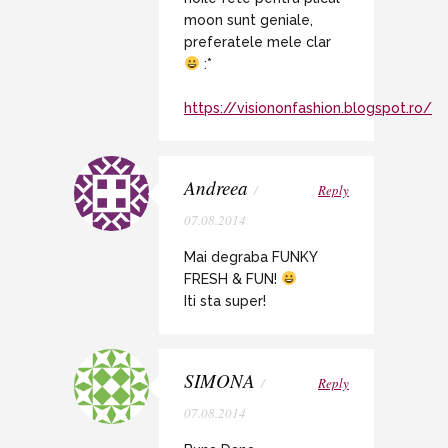
moon sunt geniale,
preferatele mele clar
:*
https://visiononfashion.blogspot.ro/
Andreea
/
Reply
07.08.2014
Mai degraba FUNKY
FRESH & FUN!
Iti sta super!
SIMONA
/
Reply
07.08.2014