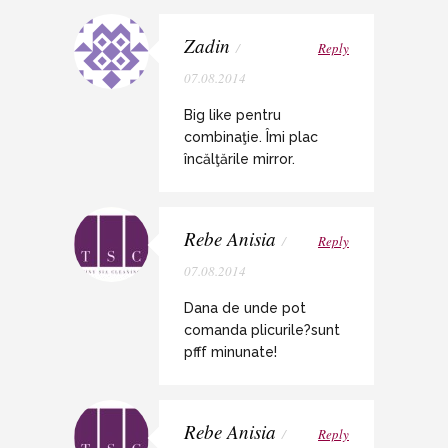
Zadin
/
Reply
07.08.2014
Big like pentru
combinaţie. Îmi plac
încălţările mirror.
Rebe Anisia
/
Reply
07.08.2014
Dana de unde pot
comanda plicurile?sunt
pfff minunate!
Rebe Anisia
/
Reply