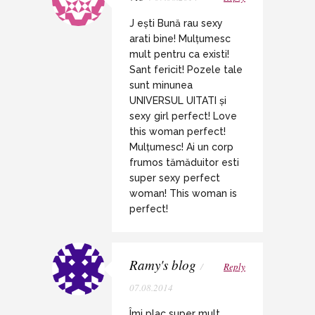
J ești Bună rau sexy
arati bine! Mulțumesc
mult pentru ca existi!
Sant fericit! Pozele tale
sunt minunea
UNIVERSUL UITATI și
sexy girl perfect! Love
this woman perfect!
Mulțumesc! Ai un corp
frumos tămăduitor esti
super sexy perfect
woman! This woman is
perfect!
Ramy's blog
/
Reply
07.08.2014
Îmi plac super mult