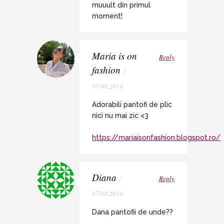
muuult din primul
moment!
Maria is on
Reply
fashion
/
07.08.2014
Adorabili pantofi de plic
nici nu mai zic <3
https://mariaisonfashion.blogspot.ro/
Diana
/
Reply
07.08.2014
Dana pantofii de unde??