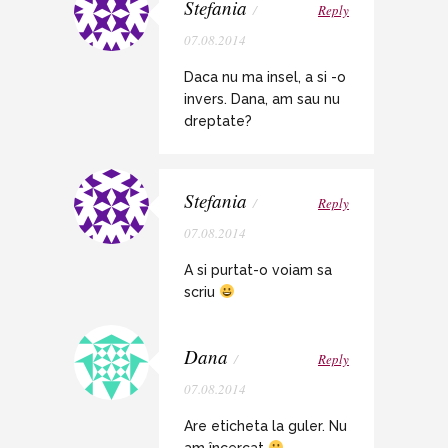
Stefania
/
Reply
07.08.2014
Daca nu ma insel, a si -o
invers. Dana, am sau nu
dreptate?
Stefania
/
Reply
07.08.2014
A si purtat-o voiam sa
scriu
Dana
/
Reply
07.08.2014
Are eticheta la guler. Nu
am încercat