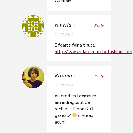
Guerlain.
roberta
/
Reply
07.08.2014
E foarte faina tinuta!
http://Www.idareyoutobefashion.com
Roxana
/
Reply
07.08.2014
eu cred ca tocmai m-
am indragostit de
rochie……. E noua? O
gasesc?
o vreau.
acum.