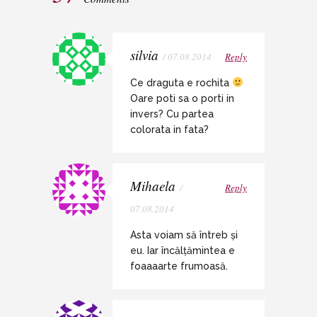
silvia
/ 07.08.2014
Reply
Ce draguta e rochita
Oare poti sa o porti in
invers? Cu partea
colorata in fata?
Mihaela
/
Reply
07.08.2014
Asta voiam să întreb și
eu. Iar încălțămintea e
foaaaarte frumoasă.