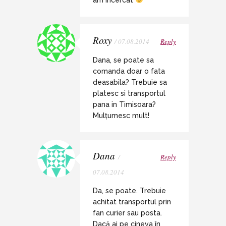
Roxy
/ 07.08.2014
Reply
Dana, se poate sa
comanda doar o fata
deasabila? Trebuie sa
platesc si transportul
pana in Timisoara?
Mulțumesc mult!
Dana
/
Reply
07.08.2014
Da, se poate. Trebuie
achitat transportul prin
fan curier sau posta.
Dacă ai pe cineva în