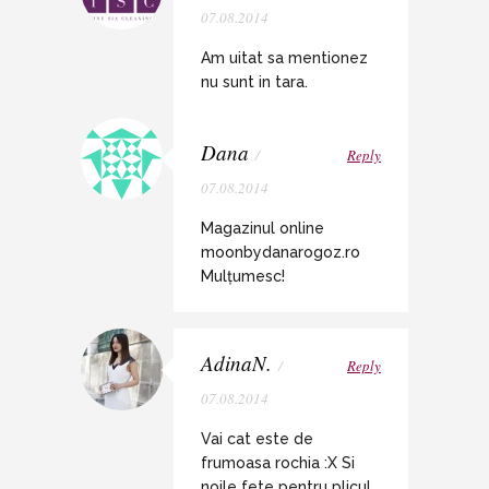
07.08.2014
Am uitat sa mentionez
nu sunt in tara.
Dana
/
Reply
07.08.2014
Magazinul online
moonbydanarogoz.ro
Mulțumesc!
AdinaN.
/
Reply
07.08.2014
Vai cat este de
frumoasa rochia :X Si
noile fete pentru plicul