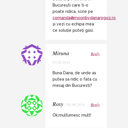
București care ti-o
poate ridica, scrie pe
comanda@moonbydanarogoz.ro
și vezi cu echipa mea
ce soluție puteți găsi.
Miruna
/
Reply
07.08.2014
Buna Dana, de unde as
putea sa ridic o fata cu
mesaj din Bucuresti?
Roxy
/ 08.08.2014
Reply
Ok,multumesc mult!