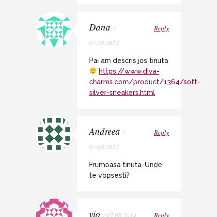
Dana
/
Reply
07.08.2014
Pai am descris jos tinuta
https://www.diva-
charms.com/product/1364/soft-
silver-sneakers.html
Andreea
/
Reply
07.08.2014
Frumoasa tinuta. Unde
te vopsesti?
vio
/ 07.08.2014
Reply