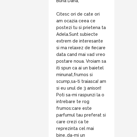
Buna Dana,
Citesc ori de cate ori
am ocazia ceea ce
postezi tu si prietena ta
Adela.Sunt subiecte
extrem de interesante
si ma relaxez de fiecare
data cand mai vad vreo
postare noua. Vroiam sa
iti spun ca ai un baietel
minunat,frumos si
scump,sa-ti traiasca! am
si eu unul de 3 anisori!
Poti sa-mi raspunzi la o
intrebare te rog
frumos:care este
parfumul tau preferat si
care crezi ca te
reprezinta cel mai
bine..da-mi un