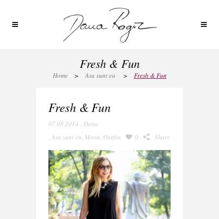
Fresh & Fun
Home
>
Asa sunt eu
>
Fresh & Fun
Fresh & Fun
07.08.2014
,
Dana
,
Asa sunt eu
,
Moon
,
Outfits
0
Share