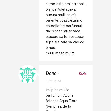
nume..asta am intrebat-
o si pe Adela..m-ar
bucura mult sa aflu
parerile voastre..am o
colectie de parfumuri
dar sincer mi-ar face
placere sa le descopar
si pe ale tale,sa vad ce
e nou..
multumesc mult!
Dana
/
Reply
07.08.2014
Imi plac multe
parfumuri. Acum
folosec Aqua Flora
Nymphea de la