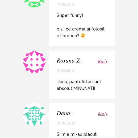
07.08.2014
Super funny!
p.s.: ce crema ai folosit
pt burtica?
Roxana Z
/
Reply
07.08.2014
Dana, pantofii tai sunt
absolut MINUNATI!
Dana
/
Reply
07.08.2014
Si mie mi-au placut