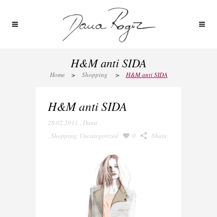
H&M anti SIDA
Home
>
Shopping
>
H&M anti SIDA
H&M anti SIDA
28.02.2011
,
Dana
,
Shopping
,
Uncategorized
0
Share