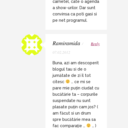
carnetel, cate o agenda
a show-urilor. Dar sunt
convinsa ca poti gasi si
pe net programul.
Ramiramida
/
Reply
07.02.2012
Buna, azi am descoperit
blogul tau si de o
jumătate de zi îl tot
citesc
… ce mi se
pare mie puțin ciudat cu
bucătărie ta – corpurile
suspendate nu sunt
plasate puțin cam jos? (
am făcut si un drum
spre bucătărie mea sa
fac comparație …
… )