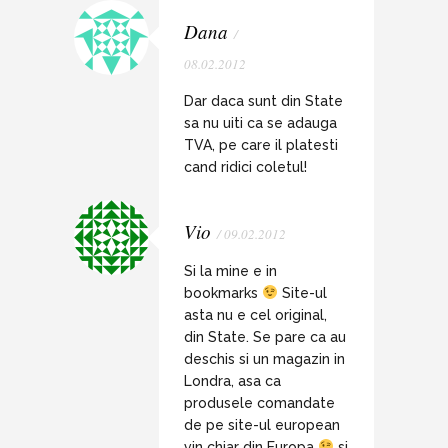
Dana
/
08.02.2012
Dar daca sunt din State
sa nu uiti ca se adauga
TVA, pe care il platesti
cand ridici coletul!
Vio
/ 09.02.2012
Si la mine e in
bookmarks
Site-ul
asta nu e cel original,
din State. Se pare ca au
deschis si un magazin in
Londra, asa ca
produsele comandate
de pe site-ul european
vin chiar din Europa
si