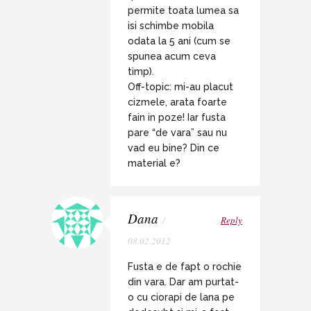
permite toata lumea sa
isi schimbe mobila
odata la 5 ani (cum se
spunea acum ceva
timp).
Off-topic: mi-au placut
cizmele, arata foarte
fain in poze! Iar fusta
pare “de vara” sau nu
vad eu bine? Din ce
material e?
Dana
/
Reply
08.02.2012
Fusta e de fapt o rochie
din vara. Dar am purtat-
o cu ciorapi de lana pe