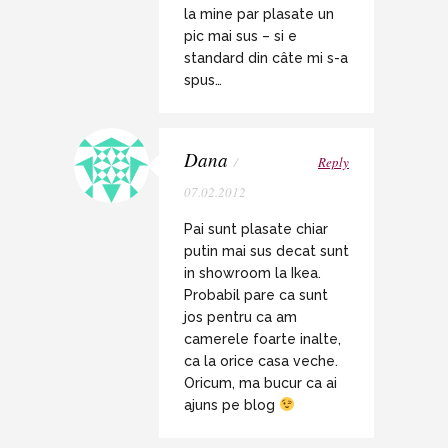
la mine par plasate un
pic mai sus – si e
standard din câte mi s-a
spus…
Dana
/
Reply
07.02.2012
Pai sunt plasate chiar
putin mai sus decat sunt
in showroom la Ikea.
Probabil pare ca sunt
jos pentru ca am
camerele foarte inalte,
ca la orice casa veche.
Oricum, ma bucur ca ai
ajuns pe blog