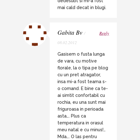
dedesubt si mi-a fost
mai cald decat in blugi.
Gabita Bv
/
Reply
08.02.2012
Gasisem o fusta lunga
de vara, cu motive
florale, la o tipa pe blog
cu un pret atragator,
insa mi-a fost teama s-
o comand. E bine ca te-
ai simtit confortabil cu
rochia, eu una sunt mai
friguroasa in perioada
asta…. Plus ca
temperatura in orasul
meu natal e cu minus!…
Mda…. O las pentru