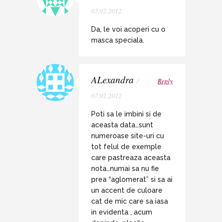
07.02.2012
Da, le voi acoperi cu o
masca speciala.
ALexandra
/
Reply
07.02.2012
Poti sa le imbini si de
aceasta data…sunt
numeroase site-uri cu
tot felul de exemple
care pastreaza aceasta
nota…numai sa nu fie
prea “aglomerat” si sa ai
un accent de culoare
cat de mic care sa iasa
in evidenta , acum