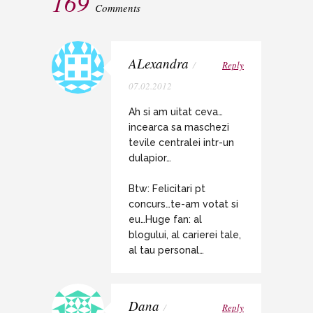
169
Comments
ALexandra
/
Reply
07.02.2012
Ah si am uitat ceva…
incearca sa maschezi
tevile centralei intr-un
dulapior…
Btw: Felicitari pt
concurs…te-am votat si
eu…Huge fan: al
blogului, al carierei tale,
al tau personal…
Dana
/
Reply