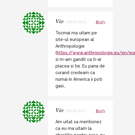
Vio
/ 08.02.2012
Reply
Tocmai ma uitam pe
site-ul european al
Anthropologie
(
https://www.anthropologie.eu/en/
si m-am gandit ca ti-ar
placea si tie. Eu pana de
curand credeam ca
numai in America ii poti
gasi…
Vio
/ 08.02.2012
Reply
Am uitat sa mentionez
ca eu ma uitam la
chestiile pentru casa, nu