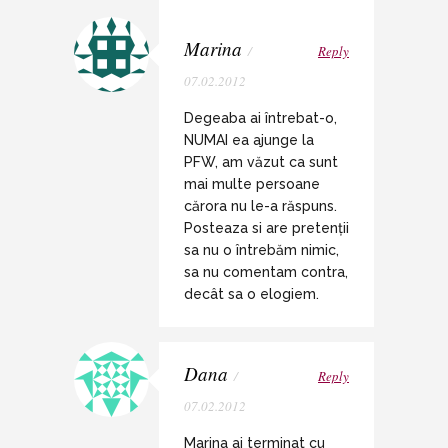
Marina
/
Reply
07.02.2012
Degeaba ai întrebat-o,
NUMAI ea ajunge la
PFW, am văzut ca sunt
mai multe persoane
cărora nu le-a răspuns.
Posteaza si are pretenții
sa nu o întrebăm nimic,
sa nu comentam contra,
decât sa o elogiem.
Dana
/
Reply
07.02.2012
Marina ai terminat cu