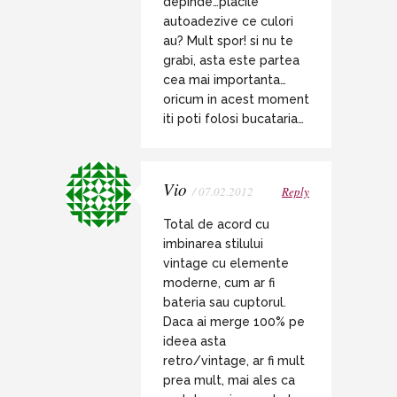
depinde…placile
autoadezive ce culori
au? Mult spor! si nu te
grabi, asta este partea
cea mai importanta…
oricum in acest moment
iti poti folosi bucataria…
Vio
/ 07.02.2012
Reply
Total de acord cu
imbinarea stilului
vintage cu elemente
moderne, cum ar fi
bateria sau cuptorul.
Daca ai merge 100% pe
ideea asta
retro/vintage, ar fi mult
prea mult, mai ales ca