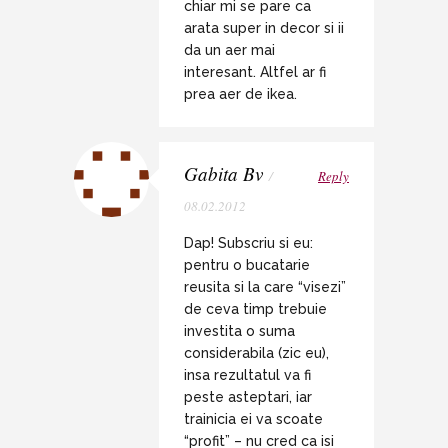
chiar mi se pare ca
arata super in decor si ii
da un aer mai
interesant. Altfel ar fi
prea aer de ikea.
Gabita Bv
/
Reply
08.02.2012
Dap! Subscriu si eu:
pentru o bucatarie
reusita si la care “visezi”
de ceva timp trebuie
investita o suma
considerabila (zic eu),
insa rezultatul va fi
peste asteptari, iar
trainicia ei va scoate
“profit” – nu cred ca isi