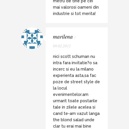
metru de tine pe cei
mai valorosi oameni din
industrie si tot merita!
marilena
/
09.02.2012
nici scott schuman nu
intra fara invitatie?o sa
incerc si eu la milano
experienta asta,sa fac
poze de street style de
la locul
evenimentelor.am
urmarit toate postarile
tale in zilele acelea si
cand te-am vazut langa
the blond salad unde
clar tu erai mai bine