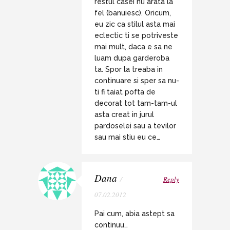
restul casei nu arata la
fel (banuiesc). Oricum,
eu zic ca stilul asta mai
eclectic ti se potriveste
mai mult, daca e sa ne
luam dupa garderoba
ta. Spor la treaba in
continuare si sper sa nu-
ti fi taiat pofta de
decorat tot tam-tam-ul
asta creat in jurul
pardoselei sau a tevilor
sau mai stiu eu ce…
Dana
/
Reply
07.02.2012
Pai cum, abia astept sa
continuu…