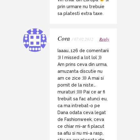
prin urmare nu trebuie
sa platesti extra taxe.
Cora
/ 07.02.2012
Reply
Iaaau…126 de comentarii
:)) I missed a lot lol ;))
Am prins ceva din urma,
amuzanta discutie nu
am ce zice :))) A mai si
pornit de la niste…
muraturi :)))) Pai ce ar fi
trebuit sa fac atunci eu,
ca ma intrebat-o pe
Dana odata ceva legat
de Fashionweek, ceva
ce chiar mi-ar fi placut
sa aflu si nu mi-a rasp,
stiu ca era plecata din