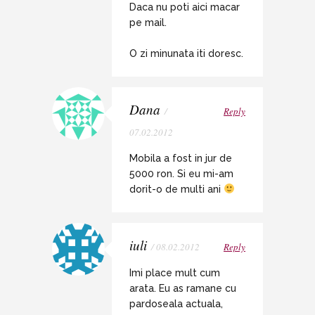
Daca nu poti aici macar
pe mail.
O zi minunata iti doresc.
Dana
/
Reply
07.02.2012
Mobila a fost in jur de
5000 ron. Si eu mi-am
dorit-o de multi ani
iuli
/ 08.02.2012
Reply
Imi place mult cum
arata. Eu as ramane cu
pardoseala actuala,