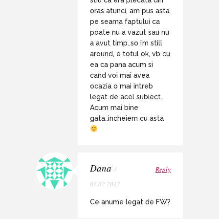
oras atunci, am pus asta
pe seama faptului ca
poate nu a vazut sau nu
a avut timp..so I’m still
around, e totul ok, vb cu
ea ca pana acum si
cand voi mai avea
ocazia o mai intreb
legat de acel subiect..
Acum mai bine
gata..incheiem cu asta
Dana
/
Reply
07.02.2012
Ce anume legat de FW?