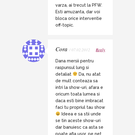
varza, ai trecut la PFW.
Esti amuzanta, dar voi
bloca orice interventie
off-topic.
Cora
/ 07.02.2012
Reply
Dana mersii pentru
raspunsul lung si
detaliat
Da, nu atat
de mult conteaza sa
intri la show-uri, afara e
oricum toata lumea si
daca esti bine imbracat
faci tu propriul tau show
Ideea e sa stii unde
se tin aceste show-uri
dar banuiesc ca asta se
poate afla usor, pe net