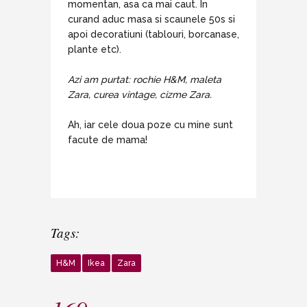
momentan, asa ca mai caut. In
curand aduc masa si scaunele 50s si
apoi decoratiuni (tablouri, borcanase,
plante etc).
Azi am purtat: rochie H&M, maleta
Zara, curea vintage, cizme Zara.
Ah, iar cele doua poze cu mine sunt
facute de mama!
Tags:
H&M
Ikea
Zara