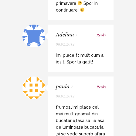
primavara
Spor in
continuare!
Adelina
/
Reply
08.02.2012
Imi place ft mult cum a
iesit. Spor la gatit!
paula
/
Reply
08.02.2012
frumos…imi place cel
mai mult geamul din
bucatarie,lasa sa fie asa
de luminoasa bucataria
,si se vede superb afara