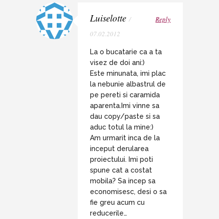
Luiselotte
/
Reply
07.02.2012
La o bucatarie ca a ta
visez de doi ani:)
Este minunata, imi plac
la nebunie albastrul de
pe pereti si caramida
aparenta.Imi vinne sa
dau copy/paste si sa
aduc totul la mine:)
Am urmarit inca de la
inceput derularea
proiectului. Imi poti
spune cat a costat
mobila? Sa incep sa
economisesc, desi o sa
fie greu acum cu
reducerile…