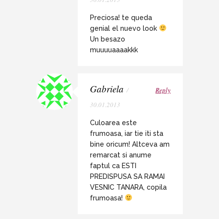
Preciosa! te queda
genial el nuevo look
Un besazo
muuuuaaaakkk
Gabriela
/
Reply
30.01.2013
Culoarea este
frumoasa, iar tie iti sta
bine oricum! Altceva am
remarcat si anume
faptul ca ESTI
PREDISPUSA SA RAMAI
VESNIC TANARA, copila
frumoasa!