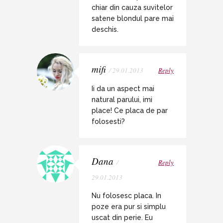
chiar din cauza suvitelor
satene blondul pare mai
deschis.
mifi
/ 29.01.2013
Reply
Ii da un aspect mai
natural parului, imi
place! Ce placa de par
folosesti?
Dana
/
Reply
29.01.2013
Nu folosesc placa. In
poze era pur si simplu
uscat din perie. Eu