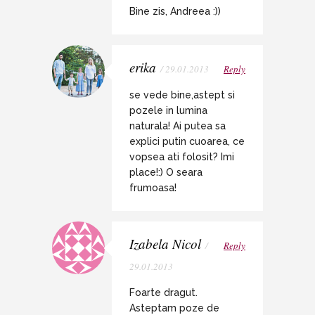
Bine zis, Andreea :))
erika
/ 29.01.2013
Reply
se vede bine,astept si
pozele in lumina
naturala! Ai putea sa
explici putin cuoarea, ce
vopsea ati folosit? Imi
place!:) O seara
frumoasa!
Izabela Nicol
/
Reply
29.01.2013
Foarte dragut.
Asteptam poze de