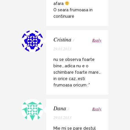
afara
O seara frumoasa in
continuare
Cristina
/
Reply
29.01.2013
nu se observa foarte
bine….adica nu e o
schimbare foarte mare…
in orice caz…esti
frumoasa oricum :*
Dana
/
Reply
29.01.2013
Mie mi se pare destul