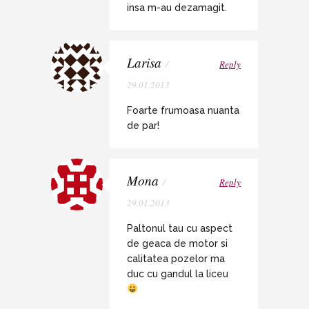
insa m-au dezamagit.
Larisa
/
Reply
29.01.2013
Foarte frumoasa nuanta
de par!
Mona
/
Reply
29.01.2013
Paltonul tau cu aspect
de geaca de motor si
calitatea pozelor ma
duc cu gandul la liceu