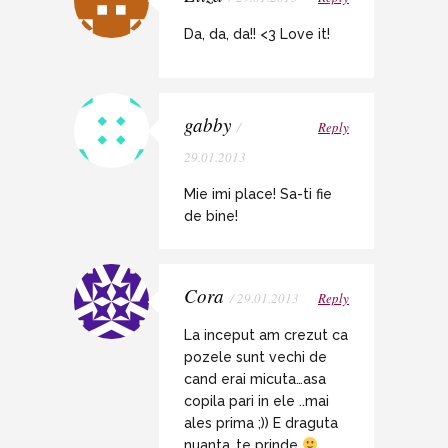
Da, da, da!! <3 Love it!
gabby
/
Reply
29.01.2013
Mie imi place! Sa-ti fie
de bine!
Cora
/ 29.01.2013
Reply
La inceput am crezut ca
pozele sunt vechi de
cand erai micuta…asa
copila pari in ele ..mai
ales prima ;)) E draguta
nuanta..te prinde