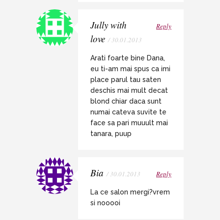
Jully with
Reply
love
/ 30.01.2013
Arati foarte bine Dana,
eu ti-am mai spus ca imi
place parul tau saten
deschis mai mult decat
blond chiar daca sunt
numai cateva suvite te
face sa pari muuult mai
tanara, puup
Bia
/ 30.01.2013
Reply
La ce salon mergi?vrem
si nooooi