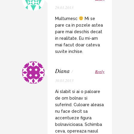
29.01.2013
Multumesc
Mi se
pare ca in pozele astea
pare mai deschis decat
in realitate. Eu mi-am
mai facut doar cateva
suvite inchise.
Diana
/
Reply
30.01.2013
Ai slabit si ai o paloare
de om bolnav si
suferind. Culoare aleasa
nu face decit sa
accentueze figura
bolnavicioasa. Schimba
ceva, opereaza nasul