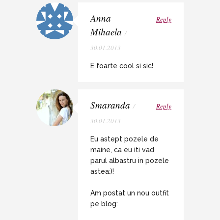
Anna
Reply
Mihaela
/
30.01.2013
E foarte cool si sic!
Smaranda
/
Reply
30.01.2013
Eu astept pozele de
maine, ca eu iti vad
parul albastru in pozele
astea:)!
Am postat un nou outfit
pe blog: