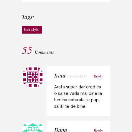
Tags:
hair style
55
Comments
Irina
/ 29.01.2013
Reply
Arata super dar cred ca
o sa se vada mai bine la
lumina naturala,te pup,
sa iti fie de bine
Dana
/
Reply