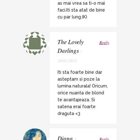
as mai vrea sa ti-o mai
faci.Iti sta atat de bine
cu par lung.(K)
The Lovely
Reply
Darlings
/
29.01.2013
Iti sta foarte bine dar
asteptam si poze la
lumina naturala! Oricum,
orice nuanta de blond
te avantajeaza. Si
satena erai foarte
draguta <3
Diana
/
Reply