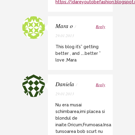
https://idareyoutobefashion.blogspot.
Mara o
/
Reply
29.01.2013
This blog it’s” getting
better , and …..better ”
love ,Mara
Daniela
/
Reply
29.01.2013
Nu era musai
schimbarea,imi placea si
blondul de
inaite.Oricum,Frumoasa.Insa
tunsoarea bob scurt nu