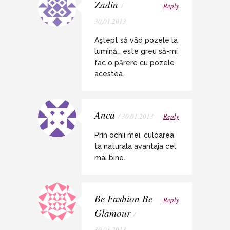
Zadin
/
Reply
30.01.2013
Aştept să văd pozele la
lumină… este greu să-mi
fac o părere cu pozele
acestea.
Anca
/ 30.01.2013
Reply
Prin ochii mei, culoarea
ta naturala avantaja cel
mai bine.
Be Fashion Be
Reply
Glamour
/
30.01.2013