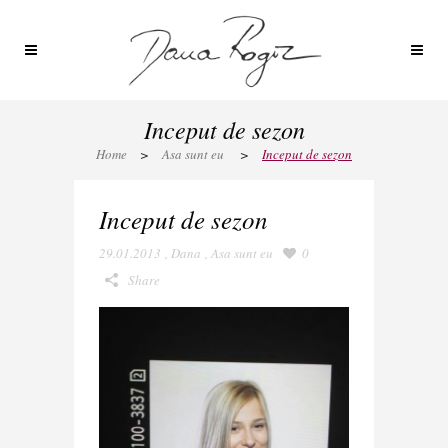
Inceput de sezon
Home
>
Asa sunt eu
>
Inceput de sezon
Inceput de sezon
29.01.2013
,
Dana
,
Asa sunt eu
0
Share