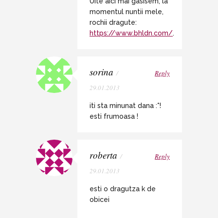
Uite aici mai gasisem, la
momentul nuntii mele,
rochii dragute:
https://www.bhldn.com/
.
sorina
/
Reply
29.01.2013
iti sta minunat dana :*!
esti frumoasa !
roberta
/
Reply
29.01.2013
esti o dragutza k de
obicei