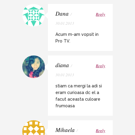
Dana
/
Reply
30.01.2013
Acum m-am vopsit in
Pro TV.
diana
/
Reply
30.01.2013
stiam ca mergi la adi si
eram curioasa dc el a
facut aceasta culoare
frumoasa
Mihaela
/
Reply