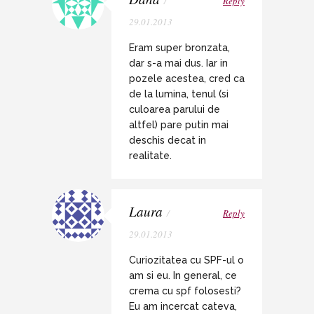
/
Reply
29.01.2013
Eram super bronzata,
dar s-a mai dus. Iar in
pozele acestea, cred ca
de la lumina, tenul (si
culoarea parului de
altfel) pare putin mai
deschis decat in
realitate.
Laura
/
Reply
29.01.2013
Curiozitatea cu SPF-ul o
am si eu. In general, ce
crema cu spf folosesti?
Eu am incercat cateva,