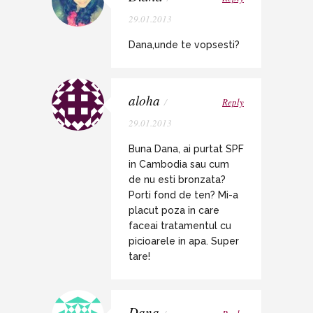
29.01.2013
Dana,unde te vopsesti?
aloha
/
Reply
29.01.2013
Buna Dana, ai purtat SPF
in Cambodia sau cum
de nu esti bronzata?
Porti fond de ten? Mi-a
placut poza in care
faceai tratamentul cu
picioarele in apa. Super
tare!
Dana