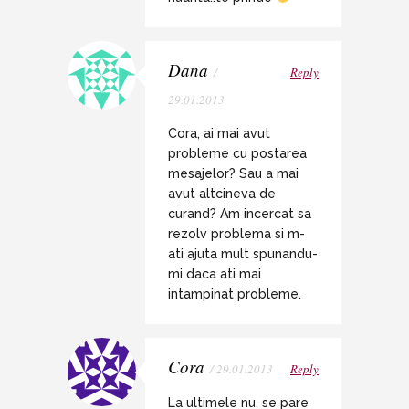
Dana
/
Reply
29.01.2013
Cora, ai mai avut
probleme cu postarea
mesajelor? Sau a mai
avut altcineva de
curand? Am incercat sa
rezolv problema si m-
ati ajuta mult spunandu-
mi daca ati mai
intampinat probleme.
Cora
/ 29.01.2013
Reply
La ultimele nu, se pare