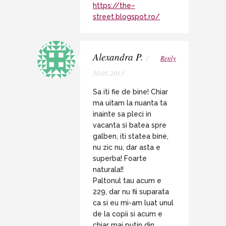
https://the–
street.blogspot.ro/
Alexandra P.
/
Reply
30.01.2013
Sa iti fie de bine! Chiar
ma uitam la nuanta ta
inainte sa pleci in
vacanta si batea spre
galben, iti statea bine,
nu zic nu, dar asta e
superba! Foarte
naturala!!
Paltonul tau acum e
229, dar nu fii suparata
ca si eu mi-am luat unul
de la copii si acum e
chiar mai putin din