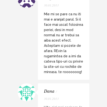
30.01.2013
Mie mi se pare ca nu iti
mai e aranjat parul. Si il
face mai uscat folosirea
periei, desi in mod
normal nu ar trebui sa
aiba acest efect.
Asteptam si pozele de
afara. REvin la
rugamintea de a imi da
cateva tips-uri cu privire
la site-uri cu rochiile de
mireasa. te rooooooog!
Dana
/
30.01.2013