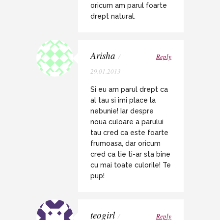
oricum am parul foarte
drept natural.
Arisha
/
Reply
29.01.2013
Si eu am parul drept ca
al tau si imi place la
nebunie! Iar despre
noua culoare a parului
tau cred ca este foarte
frumoasa, dar oricum
cred ca tie ti-ar sta bine
cu mai toate culorile! Te
pup!
teogirl
/
Reply