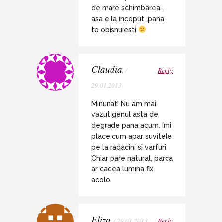
de mare schimbarea…
asa e la inceput, pana
te obisnuiesti
Claudia
/
Reply
29.01.2013
Minunat! Nu am mai
vazut genul asta de
degrade pana acum. Imi
place cum apar suvitele
pe la radacini si varfuri.
Chiar pare natural, parca
ar cadea lumina fix
acolo.
Eliza
/ 29.01.2013
Reply