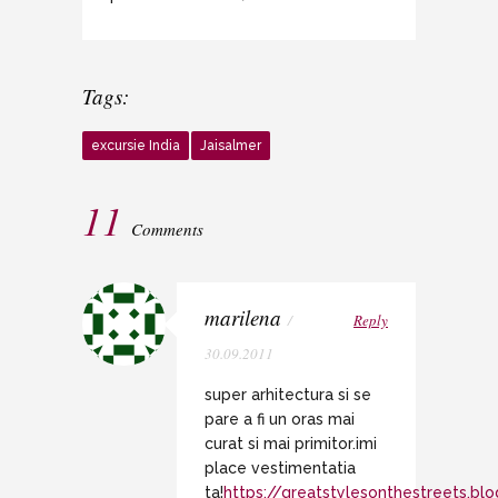
Tags:
excursie India
Jaisalmer
11
Comments
marilena
/
Reply
30.09.2011
super arhitectura si se
pare a fi un oras mai
curat si mai primitor.imi
place vestimentatia
ta!
https://greatstylesonthestreets.bl