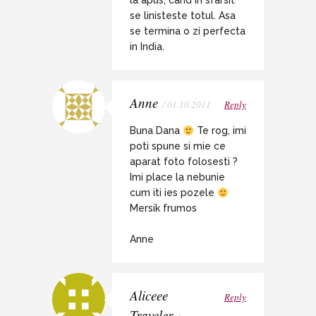
la apus, cand in sfarsit
se linisteste totul. Asa
se termina o zi perfecta
in India.
Anne
/ 01.10.2011
Reply
Buna Dana
Te rog, imi
poti spune si mie ce
aparat foto folosesti ?
Imi place la nebunie
cum iti ies pozele
Mersik frumos
Anne
Aliceee
Reply
Traveler