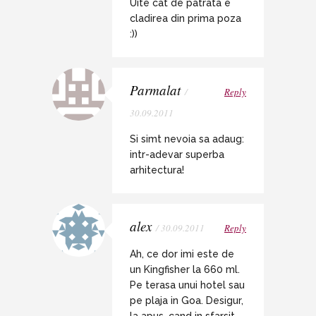
Uite cat de patrata e
cladirea din prima poza
:))
Parmalat
/
Reply
30.09.2011
Si simt nevoia sa adaug:
intr-adevar superba
arhitectura!
alex
/ 30.09.2011
Reply
Ah, ce dor imi este de
un Kingfisher la 660 ml.
Pe terasa unui hotel sau
pe plaja in Goa. Desigur,