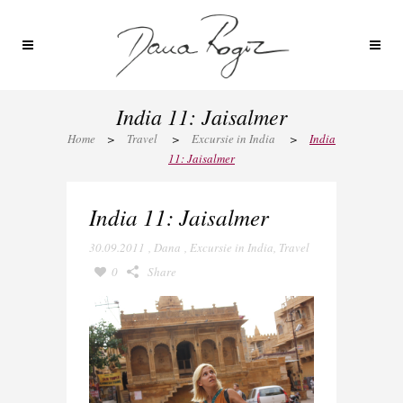
India 11: Jaisalmer
Home
>
Travel
>
Excursie in India
>
India
11: Jaisalmer
India 11: Jaisalmer
30.09.2011
,
Dana
,
Excursie in India
,
Travel
0
Share