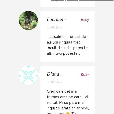
Lacrima
/
Reply
30.09.2011
… Jaisalmer – orasul de
aur ,cu singurul fort
locuit din India; parca te
afli intr-o poveste …
Diana
/
Reply
30.09.2011
Cred ca e cel mai
frumos oras pe care l-ai
vizitat. Mi se pare mai
ingrijit si arata chiar bine,
are alt aer
“Din