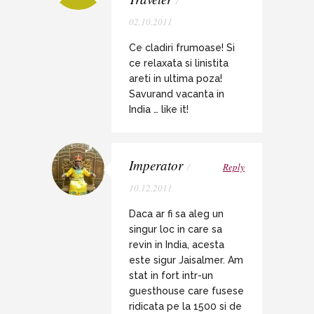
/
02.10.2011
Ce cladiri frumoase! Si
ce relaxata si linistita
areti in ultima poza!
Savurand vacanta in
India … like it!
Imperator
/
Reply
10.12.2011
Daca ar fi sa aleg un
singur loc in care sa
revin in India, acesta
este sigur Jaisalmer. Am
stat in fort intr-un
guesthouse care fusese
ridicata pe la 1500 si de