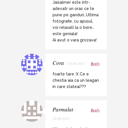
Jaisalmer este intr-
adevatr un oras ce te
pune pe ganduri…Ultima
fotografie, cu apusul,
voi relaxati la o bere…
este geniala!
Ai avut o vara grozava!
Cora
/ 30.09.2011
Reply
foarte tare :X Ce e
chestia aia ca un leagan
in care stateai???
Parmalat
/
Reply
30.09.2011