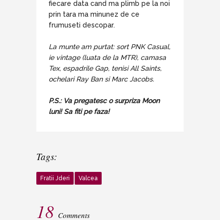
fiecare data cand ma plimb pe la noi
prin tara ma minunez de ce
frumuseti descopar.
La munte am purtat: sort PNK Casual,
ie vintage (luata de la MTR), camasa
Tex, espadrile Gap, tenisi All Saints,
ochelari Ray Ban si Marc Jacobs.
P.S.: Va pregatesc o surpriza Moon
luni! Sa fiti pe faza!
Tags:
Fratii Jderi
Valcea
18
Comments