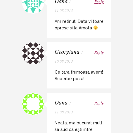
Dana
/
Reply
11.08.2013
Am retinut! Data viitoare
opresc si la Arnota
Georgiana
/
Reply
10.08.2013
Ce tara frumoasa avem!
Superbe poze!
Oana
/
Reply
11.08.2013
Neata, m’a bucurat mult
sa aud ca ești între