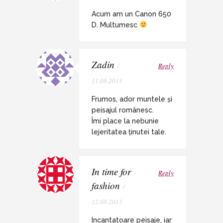
Acum am un Canon 650
D. Multumesc
Zadin
/
Reply
11.08.2013
Frumos, ador muntele și
peisajul românesc.
Îmi place la nebunie
lejeritatea ținutei tale.
In time for
Reply
fashion
/
12.08.2013
Incantatoare peisaje, iar