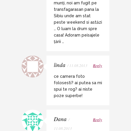
munți, noi am fugit pe
transfagarasan pana la
Sibiu unde am stat
peste weekend si astăzi
… O luam la drum spre
casa! Adoram peisajele
țării …
linda
/ 11.08.2013
Reply
ce camera foto
folosesti? ai putea sa mi
spui te rog? ai niste
poze superbe!
Dana
/
Reply
11.08.2013