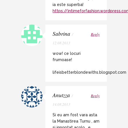
ia este superba!
https://intimeforfashion.wordpress.c
Sabrina
/
Reply
12.08.2013
wow! ce locuri
frumoase!
lifeisbetterblondewiths.blogspot.com
Anutzza
/
Reply
14.08.2013
Si eu am fost vara asta
la Manastirea Turnu , am
si innoptat acolo , e