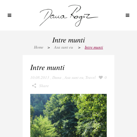
Intre munti
Home
>
Asa sunt eu
>
Intre munti
Intre munti
10.08.2013
,
Dana
,
Asa sunt eu
,
Travel
0
Share