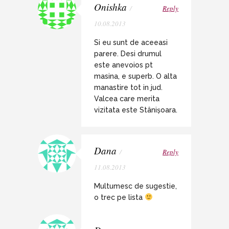
Onishka
/
Reply
10.08.2013
Si eu sunt de aceeasi
parere. Desi drumul
este anevoios pt
masina, e superb. O alta
manastire tot in jud.
Valcea care merita
vizitata este Stânișoara.
Dana
/
Reply
11.08.2013
Multumesc de sugestie,
o trec pe lista