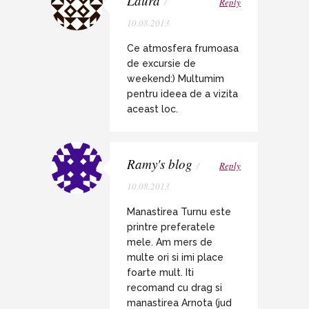
Laura
/
Reply
10.08.2013
Ce atmosfera frumoasa
de excursie de
weekend:) Multumim
pentru ideea de a vizita
aceast loc.
Ramy's blog
/
Reply
10.08.2013
Manastirea Turnu este
printre preferatele
mele. Am mers de
multe ori si imi place
foarte mult. Iti
recomand cu drag si
manastirea Arnota (jud