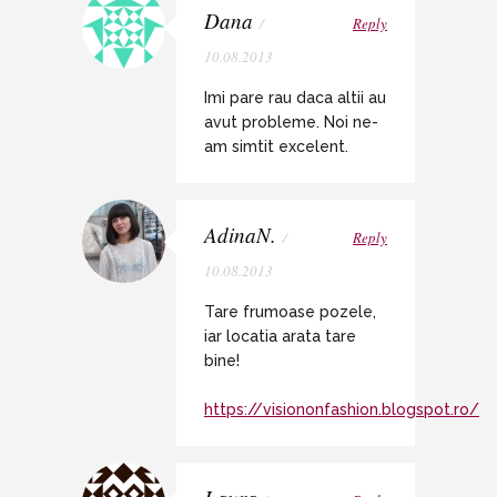
Dana
/
Reply
10.08.2013
Imi pare rau daca altii au
avut probleme. Noi ne-
am simtit excelent.
AdinaN.
/
Reply
10.08.2013
Tare frumoase pozele,
iar locatia arata tare
bine!
https://visiononfashion.blogspot.ro/