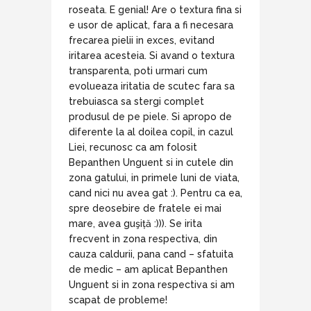
roseata. E genial! Are o textura fina si
e usor de aplicat, fara a fi necesara
frecarea pielii in exces, evitand
iritarea acesteia. Si avand o textura
transparenta, poti urmari cum
evolueaza iritatia de scutec fara sa
trebuiasca sa stergi complet
produsul de pe piele. Si apropo de
diferente la al doilea copil, in cazul
Liei, recunosc ca am folosit
Bepanthen Unguent si in cutele din
zona gatului, in primele luni de viata,
cand nici nu avea gat :). Pentru ca ea,
spre deosebire de fratele ei mai
mare, avea guşiță :))). Se irita
frecvent in zona respectiva, din
cauza caldurii, pana cand – sfatuita
de medic – am aplicat Bepanthen
Unguent si in zona respectiva si am
scapat de probleme!