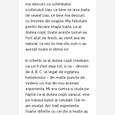
ma descurc cu schimbatul
scutecului! Uau, ce bine ne iese baita
de seara! Uau, ce bine ma descurc
cu trezirile din noapte. Ma felicitam
pentru fiecare etapa traita. La al
doilea copil, toate aceste lucruri au
fost atat de firesti, au venit asa de
natural, ca nici nu mai stiu cum s-au
asezat toate in ritmul lor.
In schimb, la al doilea copil credeam
ca voi fi stiut deja tot, si ca – dincolo
de A, B, C -ul legat de ingrijirea
bebelusului – din multe puncte de
vedere voi trai din nou aceeasi
experienta. Mi-era cumva si ciuda pe
faptul ca al doilea copil, saracul, vine
pe traseul batut al celuilalt. Dar m-
am inselat. Am trait experiente
foarte diferite cu cei doi si multe au