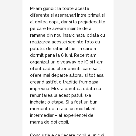
M-am gandit la toate aceste
diferente si asemanari intre primul si
al doilea copil, dar si la prejudecatile
pe care le aveam inainte de a
ramane din nou insarcinata, odata cu
realizarea acestei sedinte foto cu
patutul de ratan al Liei, in care a
dormit pana la 6 luni. Recent am
organizat un giveaway pe IG si l-am
oferit cadou altor parinti, care sa il
ofere mai departe altora… si tot asa,
creand astfel o traditie frumoasa
impreuna. Mi s-a parut ca odata cu
renuntarea la acest patut, s-a
incheiat o etapa. Si a fost un bun
moment de a face un mic bilant –
intermediar – al experientei de
mama de doi copii.
Concluzia e ca fiecare copil e unic si