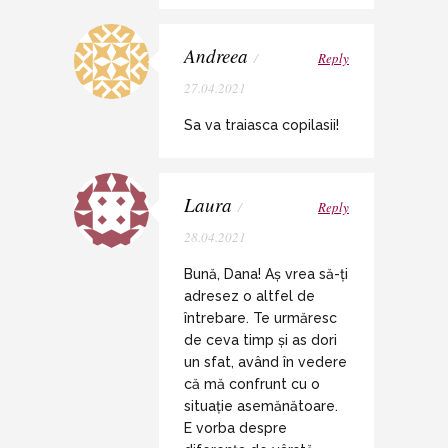
Andreea
/
Reply
27.04.2021
Sa va traiasca copilasii!
Laura
/
Reply
28.04.2021
Bună, Dana! Aș vrea să-ți
adresez o altfel de
întrebare. Te urmăresc
de ceva timp și as dori
un sfat, având în vedere
că mă confrunt cu o
situație asemănătoare.
E vorba despre