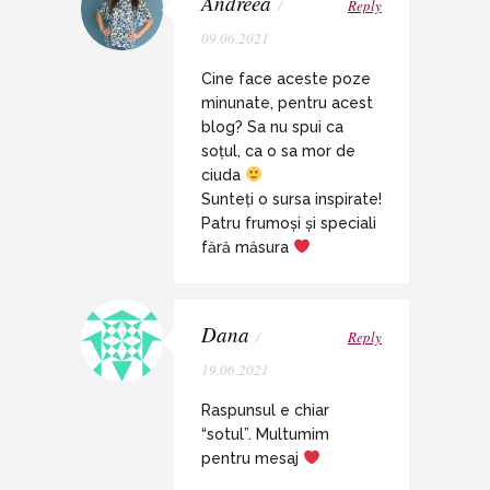
Andreea
/
Reply
09.06.2021
Cine face aceste poze
minunate, pentru acest
blog? Sa nu spui ca
soțul, ca o sa mor de
ciuda
Sunteți o sursa inspirate!
Patru frumoși și speciali
fără măsura
Dana
/
Reply
19.06.2021
Raspunsul e chiar
“sotul”. Multumim
pentru mesaj