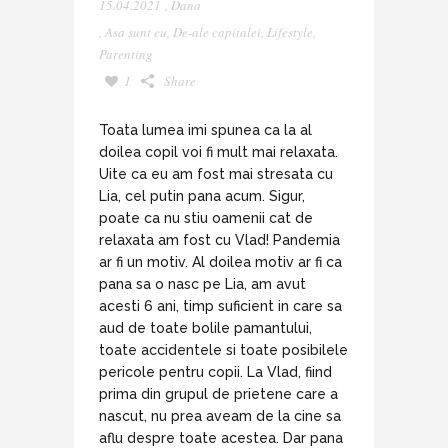
15.04.2021
,
Dana
,
Asa sunt eu
,
De-ale capitalei
,
Lifestyle
,
Parenting
1
Share
Toata lumea imi spunea ca la al
doilea copil voi fi mult mai relaxata.
Uite ca eu am fost mai stresata cu
Lia, cel putin pana acum. Sigur,
poate ca nu stiu oamenii cat de
relaxata am fost cu Vlad! Pandemia
ar fi un motiv. Al doilea motiv ar fi ca
pana sa o nasc pe Lia, am avut
acesti 6 ani, timp suficient in care sa
aud de toate bolile pamantului,
toate accidentele si toate posibilele
pericole pentru copii. La Vlad, fiind
prima din grupul de prietene care a
nascut, nu prea aveam de la cine sa
aflu despre toate acestea. Dar pana