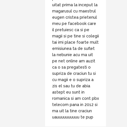
uitat prima la inceput la
magarusul cu maestrul
eugen cristea prietenul
meu pe facebook care
il pretuiesc ca si pe
magii si pe tine si colegii
tai imi place foarte mult
emisiunea ta de suflet
la nebunie acu ma uit
pe net online am auzit
ca o sa pregatesti o
supriza de craciun tu si
cu magii e o supriza a
zis el sau tu de abia
astept eu sunt in
romanica si am cont pbx
telecom pana in 2012 si
ma uit la tine craciun
uauuuuuuuuuu te pup