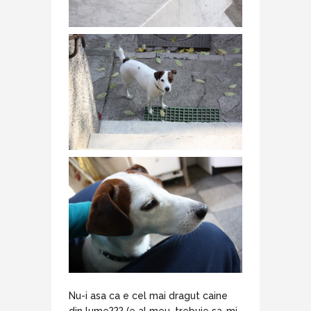
Nu-i asa ca e cel mai dragut caine
din lume??? (e al meu, trebuie sa-mi