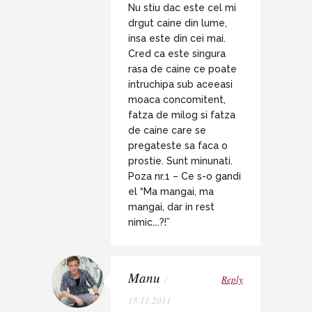
Nu stiu dac este cel mi
drgut caine din lume,
insa este din cei mai.
Cred ca este singura
rasa de caine ce poate
intruchipa sub aceeasi
moaca concomitent,
fatza de milog si fatza
de caine care se
pregateste sa faca o
prostie. Sunt minunati.
Poza nr.1 – Ce s-o gandi
el “Ma mangai, ma
mangai, dar in rest
nimic….?!”
Manu
/
Reply
18.11.2011