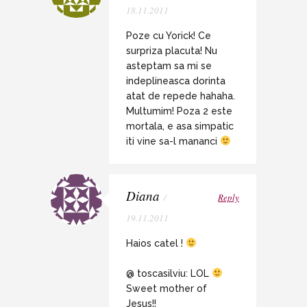
18.11.2011
Poze cu Yorick! Ce
surpriza placuta! Nu
asteptam sa mi se
indeplineasca dorinta
atat de repede hahaha.
Multumim! Poza 2 este
mortala, e asa simpatic
iti vine sa-l mananci
Diana
/
Reply
19.11.2011
Haios catel !
@ toscasilviu: LOL
Sweet mother of
Jesus!!