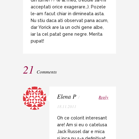
acceptati orice exagerare…). Pozele
le-am facut chiar in dimineata asta.
Nu stiu daca ati observat pana acum,
dar Yorick are la un ochi gene albe,
iar la cel patat gene negre. Merita
pupat!
21
Comments
Elena P
/
Reply
18.11.2011
Oh ce colorit interesant
are! Am si eu o catelusa
Jack Russel dar e mica
si inca nu s-a definitivat