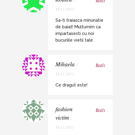
18.11.2011
Sa-ti traiasca minunatie
de baiat! Multumim ca
impartasesti cu noi
bucuriile vietii tale.
Mihaela
/
Reply
18.11.2011
Ce dragut este!
fashion
Reply
victim
/
18.11.2011