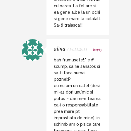
culoarea. La fel are si
ea gene albe la un ochi
si gene maro la celalalt.
Sa-ti traiasca!!!
alina
/ 18.11.2011
Reply
bah frumusete!:* e ff
scump, sa fie sanatos si
sa-ti faca numai
pozne!:P
eu nu am un catel (desi
mi-as dori unu’mic si
pufos – dar mi-e teama
ca-i o responsabilitate
prea mare pt
imprastiata de mine), in
schimb am o pisica tare
frumoasa si care face