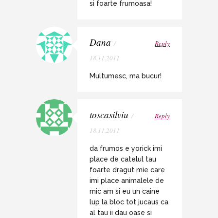
si foarte frumoasa!
Dana
/
Reply
18.11.2011
Multumesc, ma bucur!
toscasilviu
/
Reply
18.11.2011
da frumos e yorick imi
place de catelul tau
foarte dragut mie care
imi place animalele de
mic am si eu un caine
lup la bloc tot jucaus ca
al tau ii dau oase si