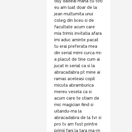
tilly dadeai mana cu toti
eu am luat doar de la
jean multumita unui
coleg din liceu si de
facultate acum care
mia trimis invitatia afara
imi aduc aminte pacat
tu erai preferata mea
din serial mimi curca mi-
a placut de tine cum ai
jucat in serial ca si la
abracadabra pt mine ai
ramas aceleasi copil
micuta abramburica
mereu vesela ca si
acum care te stiam de
mic magician fiind si
uitandu-ma la
abracadabra de la tvr si
pro tv am fost printre
primii fani la tara ma-m