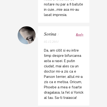
notare nu par a fi batute
in cuie….mie asa mi-au
lasat impresia.
Sorina
/
Reply
02.12.2011
Da, am citit si eu intre
timp despre bifurcarea
asta a rasei. E putin
ciudat, mai ales ca un
doctor mi-a zis ca e
Parson terrier, altul mi-a
zis ca e metisa. Oricum,
Phoebe a mea e foarte
dragalasa, la fel si Yorick
al tau. Sa-ti traiasca!