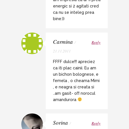
energic si 2 agitati cred
ca nu se inteleg prea
bine:))
Carmina
/
Reply
21.11.2011
FFFF dulce!!! apreciez
ca iti plac cainii. Eu am
un bichon bolognese, e
femela , o cheama Mimi
, e neagra si creata si
..am gasit- o!!! norocul
amandurora
Sorina
/
Reply