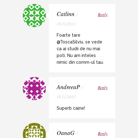
Catlinn
/
Reply
19.11.2011
Foarte tare
@ToscaSilviu, se vede
ca ai studii de nu mai
poti. Nu am inteles
nimic din comm-ul tau.
AndreeaP
/
Reply
18.11.2011
Superb caine!
OanaG
/
Reply