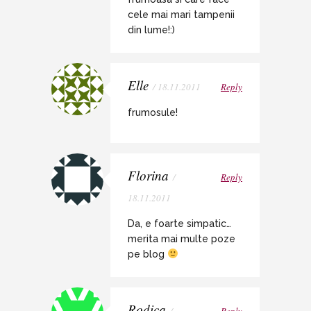
cele mai mari tampenii
din lume!:)
Elle
/ 18.11.2011
Reply
frumosule!
Florina
/
Reply
18.11.2011
Da, e foarte simpatic…
merita mai multe poze
pe blog
Rodica
/
Reply