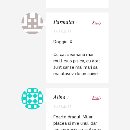
Parmalat
/
Reply
19.11.2011
Doggie :X
Cu cat seamana mai
mult cu o pisica, cu atat
sunt sanse mai mari sa
ma atasez de un caine.
Alina
/
Reply
19.11.2011
Foarte dragut! Mi-ar
placea si mie unul, dar
am impresia ca ar fi prea