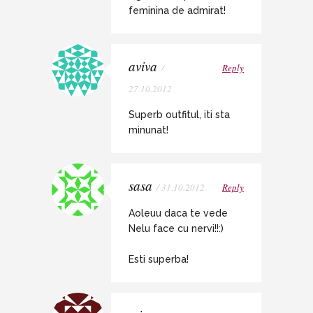
feminina de admirat!
aviva
/
Reply
27.10.2012
Superb outfitul, iti sta
minunat!
sasa
/ 31.10.2012
Reply
Aoleuu daca te vede
Nelu face cu nervi!!:)
Esti superba!