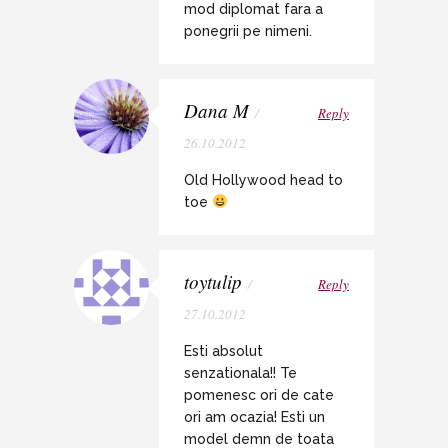
mod diplomat fara a
ponegrii pe nimeni.
Dana M
/
Reply
26.10.2012
Old Hollywood head to
toe
toytulip
/
Reply
27.10.2012
Esti absolut
senzationala!! Te
pomenesc ori de cate
ori am ocazia! Esti un
model demn de toata