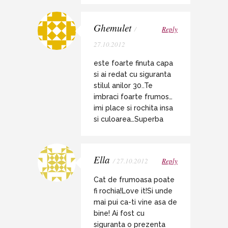
Ghemulet
/
Reply
27.10.2012
este foarte finuta capa
si ai redat cu siguranta
stilul anilor 30..Te
imbraci foarte frumos…
imi place si rochita insa
si culoarea…Superba
Ella
/ 27.10.2012
Reply
Cat de frumoasa poate
fi rochia!Love it!Si unde
mai pui ca-ti vine asa de
bine! Ai fost cu
siguranta o prezenta