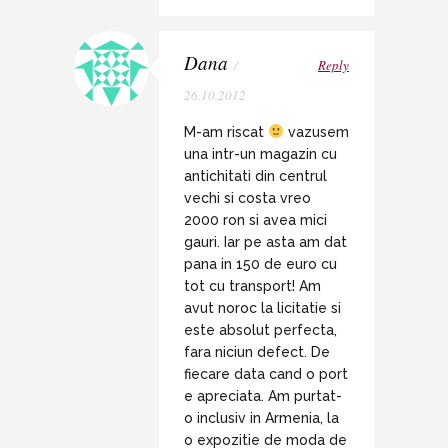
Dana
/
Reply
26.10.2012
M-am riscat
vazusem
una intr-un magazin cu
antichitati din centrul
vechi si costa vreo
2000 ron si avea mici
gauri. Iar pe asta am dat
pana in 150 de euro cu
tot cu transport! Am
avut noroc la licitatie si
este absolut perfecta,
fara niciun defect. De
fiecare data cand o port
e apreciata. Am purtat-
o inclusiv in Armenia, la
o expozitie de moda de