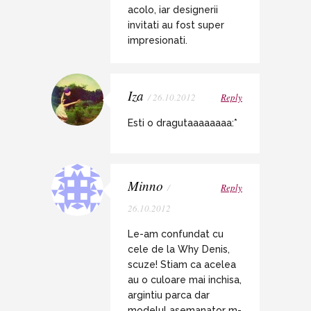
acolo, iar designerii
invitati au fost super
impresionati.
Iza
/ 26.10.2012
Reply
Esti o dragutaaaaaaaa:*
Minno
/
Reply
26.10.2012
Le-am confundat cu
cele de la Why Denis,
scuze! Stiam ca acelea
au o culoare mai inchisa,
argintiu parca dar
modelul asemanator m-