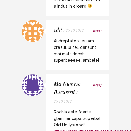
a indus in eroare
edit
/ 26.10.2012
Reply
Ai dreptate si eu am
crezut la fel, dar sunt
mai mult decat
superbeeeee, ambele!
Ma Numesc
Reply
Bucuresti
/
26.10.2012
Rochia este foarte
glam, iar capa, superba!
Old Hollywood!