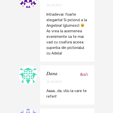
26.10.2012
Intradevar, foarte
eleganta! Si piciorul a la
Angelina! (glumesc)
As vrea la asemenea
evenimente sa te mai
vad cu coafura aceea
superba din pictorialul
cu Adela!
Dana
/
Reply
26.10.2012
Aaaa….da, stiu la care te
referi!