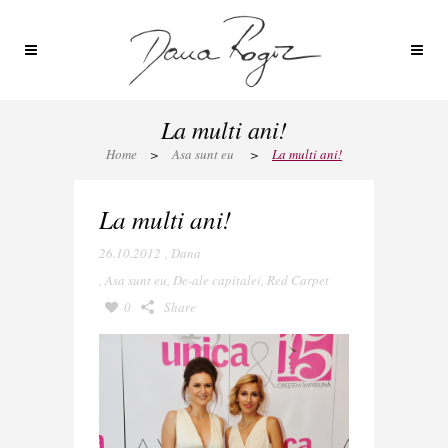
La multi ani!
Home
>
Asa sunt eu
>
La multi ani!
La multi ani!
26.10.2012
,
Dana
,
Asa sunt eu
,
De-ale capitalei
,
Red Carpet
0
Share