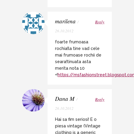
marilena
/
Reply
26.10.2012
foarte frumoasa
rochia!la tine vad cele
mai frumoase rochii de
seara!tinuata asta
merita nota 10
+!
https://msfashionstreet.blogspot.c
Dana M
/
Reply
26.10.2012
Hai sa fim seriosi! E o
piesa vintage (Vintage
clothing is a generic