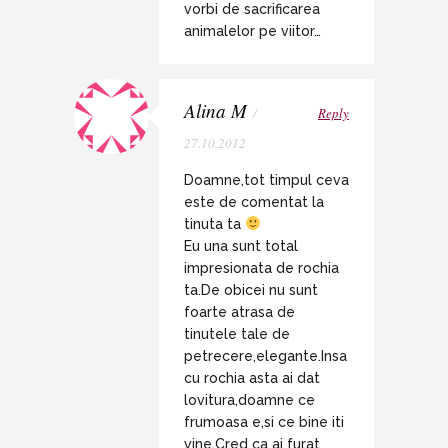
vorbi de sacrificarea
animalelor pe viitor…
Alina M
/
Reply
27.10.2012
Doamne,tot timpul ceva
este de comentat la
tinuta ta
Eu una sunt total
impresionata de rochia
ta.De obicei nu sunt
foarte atrasa de
tinutele tale de
petrecere,elegante.Insa
cu rochia asta ai dat
lovitura,doamne ce
frumoasa e,si ce bine iti
vine.Cred ca ai furat