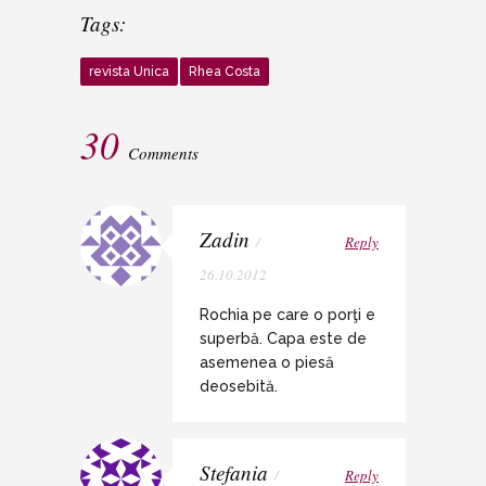
Tags:
revista Unica
Rhea Costa
30
Comments
Zadin
/
Reply
26.10.2012
Rochia pe care o porţi e
superbă. Capa este de
asemenea o piesă
deosebită.
Stefania
/
Reply