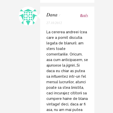
Dana
/
Reply
27.10.2012
La cererea andreei (cea
care a pornit discutia
legata de blanuri), am
sters toate
comentariile. Oricum,
asa cum anticipasem, se
ajunsese la jigniri…Si
daca eu chiar as putea
sa influentez intr-un fel
mersul lucrurilor, atunci
poate sa stea linistita,
caci incurajez cititorii sa
cumpere haine de blana
vintage! deci, daca ar fi
asa, nu am mai putea