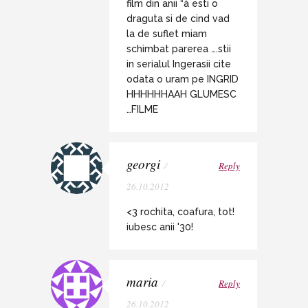
film din anii “à esti o
draguta si de cind vad
la de suflet miam
schimbat parerea ….stii
in serialul Ingerasii cite
odata o uram pe INGRID
HHHHHHAAH GLUMESC
…FILME
georgi
/
Reply
26.10.2012
<3 rochita, coafura, tot!
iubesc anii '30!
maria
/
Reply
26.10.2012