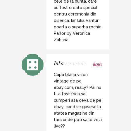
cele de la nunta, care
au fost create special
pentru ceremonia din
biserica. Iar Iulia Vantur
poarta o superba rochie
Parlor by Veronica
Zaharia.
Inka
/ 26.10.2012
Reply
Capa blana vizon
vintage de pe
ebay.com, really? Pai nu
ti-a fost frica sa
cumperi asa ceva de pe
ebay, cand se gasesc la
atatea magazine din
tara unde poti sa le vezi
live??