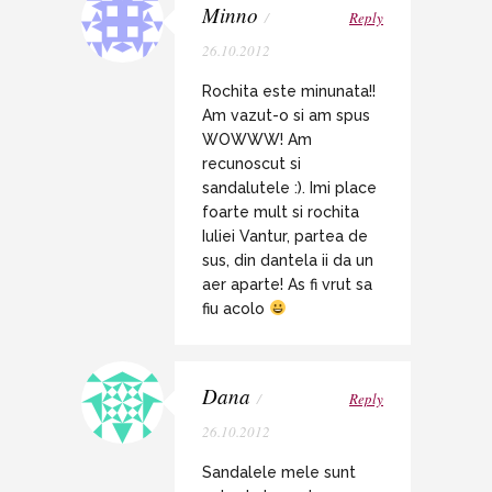
Minno
/
Reply
26.10.2012
Rochita este minunata!!
Am vazut-o si am spus
WOWWW! Am
recunoscut si
sandalutele :). Imi place
foarte mult si rochita
Iuliei Vantur, partea de
sus, din dantela ii da un
aer aparte! As fi vrut sa
fiu acolo
Dana
/
Reply
26.10.2012
Sandalele mele sunt