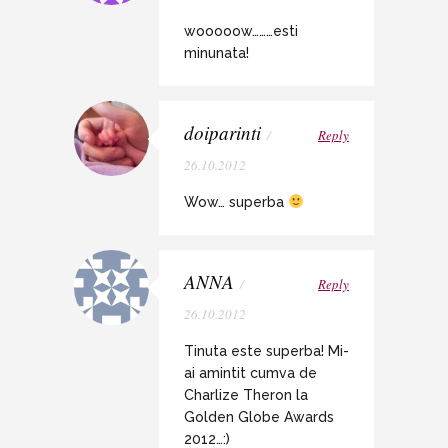
wooooow………esti
minunata!
doiparinti
/
Reply
26.10.2012
Wow… superba
ANNA
/
Reply
26.10.2012
Tinuta este superba! Mi-
ai amintit cumva de
Charlize Theron la
Golden Globe Awards
2012…:)