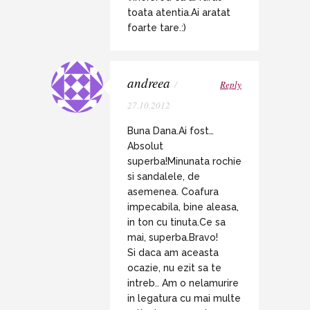
toata atentia.Ai aratat
foarte tare.:)
andreea
/
Reply
27.10.2012
Buna Dana.Ai fost…
Absolut
superba!Minunata rochie
si sandalele, de
asemenea. Coafura
impecabila, bine aleasa,
in ton cu tinuta.Ce sa
mai, superba.Bravo!
Si daca am aceasta
ocazie, nu ezit sa te
intreb.. Am o nelamurire
in legatura cu mai multe