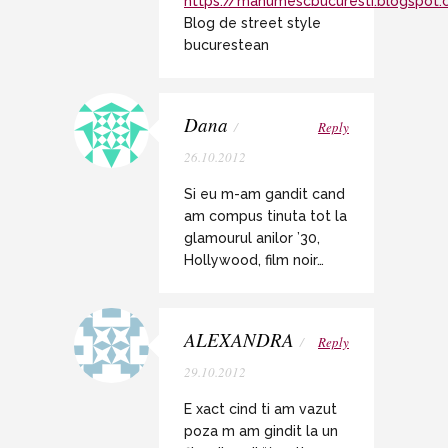
https://manumescbucuresti.blogspot
Blog de street style
bucurestean
Dana
/
Reply
26.10.2012
Si eu m-am gandit cand
am compus tinuta tot la
glamourul anilor ’30,
Hollywood, film noir…
ALEXANDRA
/
Reply
29.10.2012
E xact cind ti am vazut
poza m am gindit la un