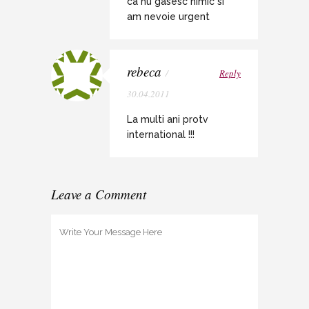
ca nu gasesc nimic si
am nevoie urgent
rebeca
/
Reply
30.04.2011
La multi ani protv
international !!!
Leave a Comment