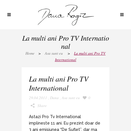
La multi ani Pro TV Internatio
nal
Home
>
Asa sunt eu
>
La multi ani Pro TV
International
La multi ani Pro TV
International
29.04.2011
,
Dana
,
Asa sunt eu
0
Share
Astazi Pro Tv International
implineste 11 ani. Eu prezint doar de
3 ani emisiunea “De Suflet”, dar ma