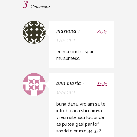
3
Comments
mariana
/
Reply
29.04.2011
eu ma simt si spun …
multumesc!
ana maria
/
Reply
30.04.2011
buna dana, vroiam sa te
intreb daca stii cumva
vreun site sau loc unde
as putea gasi pantofi
sandale nr mic 34 33?