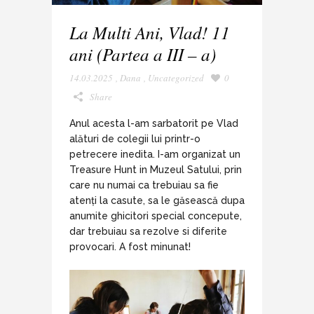
La Multi Ani, Vlad! 11
ani (Partea a III – a)
14.03.2025
,
Dana
,
Uncategorized
0
Share
Anul acesta l-am sarbatorit pe Vlad
alături de colegii lui printr-o
petrecere inedita. I-am organizat un
Treasure Hunt in Muzeul Satului, prin
care nu numai ca trebuiau sa fie
atenți la casute, sa le găsească dupa
anumite ghicitori special concepute,
dar trebuiau sa rezolve si diferite
provocari. A fost minunat!