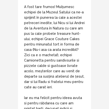
A fost tare frumos! Mulțumesc
echipei de la Muzeul Satului ca ne-a
sprijinit în punerea la cale a acestei
petreceri inedite, lui Nicu si lui Andrei
de la Aventura în Natura cu care am
pus la cale probele treasure hunt-
ului, echipei Grace Couture Cakes
pentru minunatul tort in forma de
casa (Nu-i asa ca arata incredibil?
Zici ca e o macheta!), echipei
Camionetta pentru sandivsurile si
pizzele calde si gustoase livrate
acolo, meșterilor care au venit de
departe sa susțină atelierul de țesut,
dar si lui Radu si fratelui meu pentru
cate au carat ieri.
Iar eu ma felicit pentru ideea avuta
si pentru răbdarea cu care am
printat harti, decupat indicii si