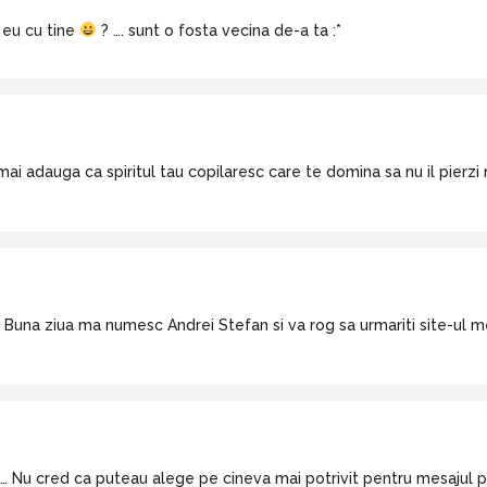
 eu cu tine
? …. sunt o fosta vecina de-a ta :*
mai adauga ca spiritul tau copilaresc care te domina sa nu il pierzi n
Buna ziua ma numesc Andrei Stefan si va rog sa urmariti site-ul m
u cred ca puteau alege pe cineva mai potrivit pentru mesajul pies