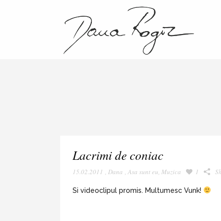
Lacrimi de coniac
15.02.2011
,
Dana
,
Asa sunt eu
,
Muzica
1
S
Si videoclipul promis. Multumesc Vunk!