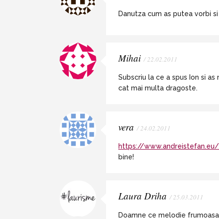
Danutza cum as putea vorbi si
Mihai
/ 22.02.2011
Subscriu la ce a spus Ion si as 
cat mai multa dragoste.
vera
/ 24.02.2011
https://www.andreistefan.eu/
bine!
Laura Driha
/ 25.03.2011
Doamne ce melodie frumoasa… N