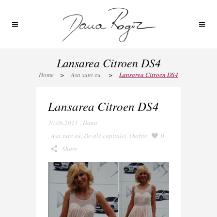
Lansarea Citroen DS4
Home
>
Asa sunt eu
>
Lansarea Citroen DS4
Lansarea Citroen DS4
30.06.2011
,
Dana
,
Asa sunt eu
,
De-ale capitalei
,
Outfits
0
Share