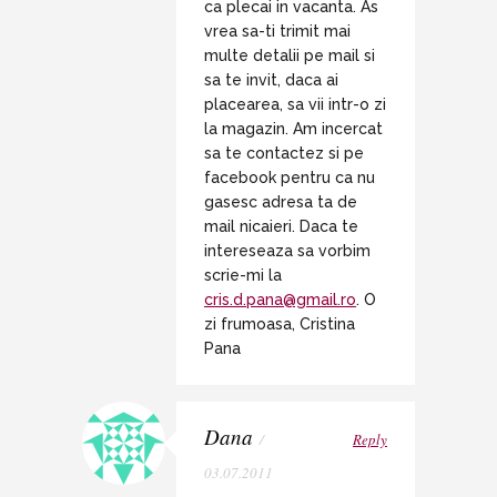
ca plecai in vacanta. As
vrea sa-ti trimit mai
multe detalii pe mail si
sa te invit, daca ai
placearea, sa vii intr-o zi
la magazin. Am incercat
sa te contactez si pe
facebook pentru ca nu
gasesc adresa ta de
mail nicaieri. Daca te
intereseaza sa vorbim
scrie-mi la
cris.d.pana@gmail.ro
. O
zi frumoasa, Cristina
Pana
Dana
/
Reply
03.07.2011