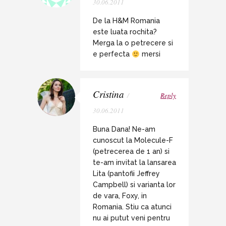
30.06.2011
De la H&M Romania
este luata rochita?
Merga la o petrecere si
e perfecta
mersi
Cristina
/
Reply
30.06.2011
Buna Dana! Ne-am
cunoscut la Molecule-F
(petrecerea de 1 an) si
te-am invitat la lansarea
Lita (pantofii Jeffrey
Campbell) si varianta lor
de vara, Foxy, in
Romania. Stiu ca atunci
nu ai putut veni pentru