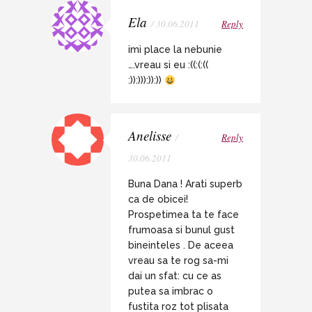
Ela
/ 30.06.2011
Reply
imi place la nebunie
….vreau si eu :((:(:((
:)):))):)):))
Anelisse
/
Reply
30.06.2011
Buna Dana ! Arati superb
ca de obicei!
Prospetimea ta te face
frumoasa si bunul gust
bineinteles . De aceea
vreau sa te rog sa-mi
dai un sfat: cu ce as
putea sa imbrac o
fustita roz tot plisata