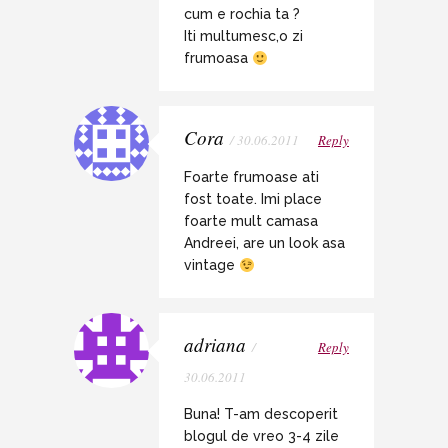
cum e rochia ta ?
Iti multumesc,o zi
frumoasa
Cora
/ 30.06.2011
Reply
Foarte frumoase ati
fost toate. Imi place
foarte mult camasa
Andreei, are un look asa
vintage
adriana
/
Reply
30.06.2011
Buna! T-am descoperit
blogul de vreo 3-4 zile