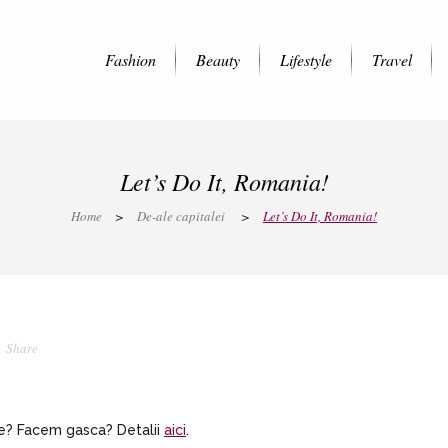
Fashion
Beauty
Lifestyle
Travel
Let’s Do It, Romania!
Home
>
De-ale capitalei
>
Let’s Do It, Romania!
Share
ie? Facem gasca? Detalii
aici
.