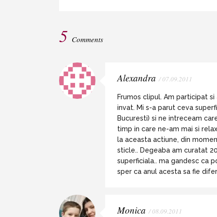
5
Comments
Alexandra
/ 07.09.2011
Frumos clipul. Am participat si 
invat. Mi s-a parut ceva superf
Bucuresti) si ne intreceam car
timp in care ne-am mai si rela
la aceasta actiune, din moment
sticle.. Degeaba am curatat 20
superficiala.. ma gandesc ca po
sper ca anul acesta sa fie difer
Monica
/ 08.09.2011