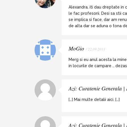
Alexandra, iti dau dreptate in c
le fac profesorii. Desi sa sti
se implica si face, dar am renu
de alta dar se aduna o tona de
MoGio
/ 22.09.2011
Merg si eu anul acesta la mine i
in locurile de campare .. dezas
Azi: Curatenie Generala 
[…] Mai multe detalii aici. […]
Azi: Curatenie Generala 