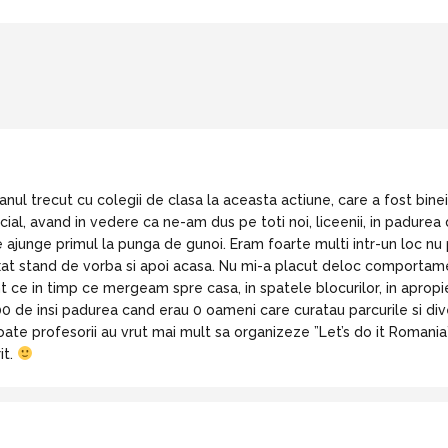
anul trecut cu colegii de clasa la aceasta actiune, care a fost binein
icial, avand in vedere ca ne-am dus pe toti noi, liceenii, in padurea 
e ajunge primul la punga de gunoi. Eram foarte multi intr-un loc nu
xat stand de vorba si apoi acasa. Nu mi-a placut deloc comportamen
 ce in timp ce mergeam spre casa, in spatele blocurilor, in apropie
0 de insi padurea cand erau 0 oameni care curatau parcurile si dive
ate profesorii au vrut mai mult sa organizeze ”Let’s do it Romania” i
it.