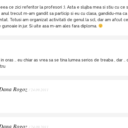
eea ce zici referitor la profesori :). Asta e slujba mea si stiu cu c
i ca anul trecut m-am gandit sa particip si eu cu clasa, gandidu-ma
ntat. Totusi am organizat activitati de genul la scl, dar am afcut ce
 gunoaie in jur. Si uite asa m-am ales fara diploma.
n oras .. eu chiar as vrea sa se tina lumea serios de treaba , dar .. o
tru
| Dana Rogoz
/ 24.09.2011
| Dana Rogoz
/ 24.09.2011