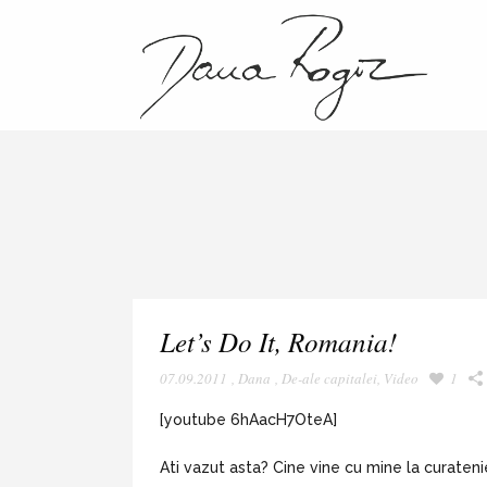
Let’s Do It, Romania!
07.09.2011
,
Dana
,
De-ale capitalei
,
Video
1
[youtube 6hAacH7OteA]
Ati vazut asta? Cine vine cu mine la curaten