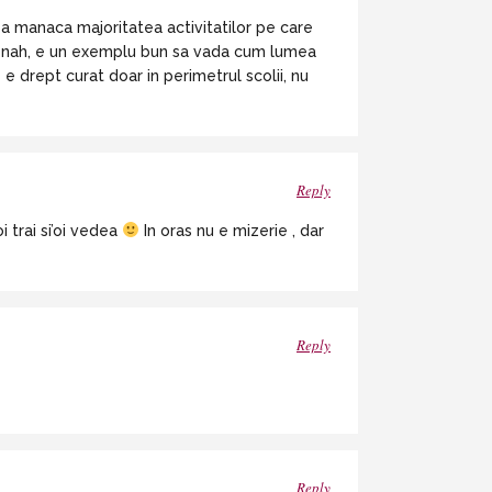
e sa manaca majoritatea activitatilor pe care
 ca nah, e un exemplu bun sa vada cum lumea
 e drept curat doar in perimetrul scolii, nu
Reply
i trai si’oi vedea
In oras nu e mizerie , dar
Reply
Reply