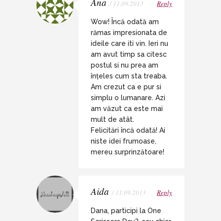
Ana
/ 11.09.2013
Reply
Wow! Încă odată am
rămas impresionata de
ideile care iti vin. Ieri nu
am avut timp sa citesc
postul si nu prea am
înțeles cum sta treaba.
Am crezut ca e pur si
simplu o lumanare. Azi
am văzut ca este mai
mult de atât.
Felicitări încă odată! Ai
niste idei frumoase,
mereu surprinzătoare!
Aida
/ 11.09.2013
Reply
Dana, participi la One