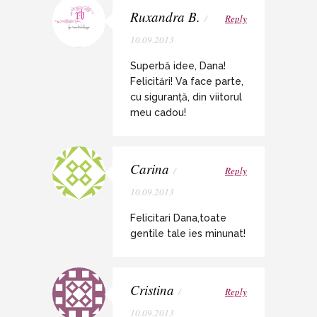
Ruxandra B.
/
Reply
10.09.2013
Superbă idee, Dana!
Felicitări! Va face parte,
cu siguranță, din viitorul
meu cadou!
Carina
/
Reply
10.09.2013
Felicitari Dana,toate
gentile tale ies minunat!
Cristina
/
Reply
10.09.2013