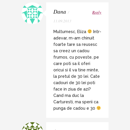
Dana
/
Reply
11.09.2013
Multumesc, Eliza
Intr-
adevar, m-am chinuit
foarte tare sa reusesc
sa creez un cadou
frumos, cu poveste, pe
care poti sa il oferi
oricui si il va tine minte,
la pretul de 30 lei. Cate
cadouri de 30 lei poti
face in ziua de azi?
Cand ma duc la
Carturesti, ma sperii ca
punga de cadou e 30