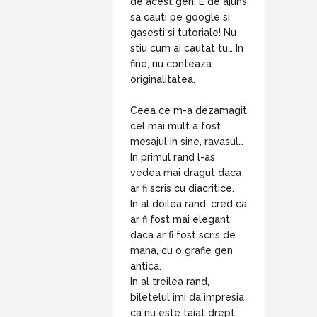
de acest gen. E de ajuns
sa cauti pe google si
gasesti si tutoriale! Nu
stiu cum ai cautat tu… In
fine, nu conteaza
originalitatea.
Ceea ce m-a dezamagit
cel mai mult a fost
mesajul in sine, ravasul…
In primul rand l-as
vedea mai dragut daca
ar fi scris cu diacritice.
In al doilea rand, cred ca
ar fi fost mai elegant
daca ar fi fost scris de
mana, cu o grafie gen
antica.
In al treilea rand,
biletelul imi da impresia
ca nu este taiat drept.