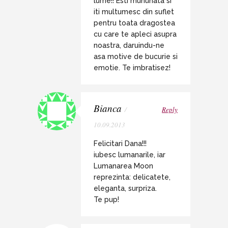
lume!! Esti mununata si
iti multumesc din suflet
pentru toata dragostea
cu care te apleci asupra
noastra, daruindu-ne
asa motive de bucurie si
emotie. Te imbratisez!
Bianca
/
Reply
10.09.2013
Felicitari Dana!!!
iubesc lumanarile, iar
Lumanarea Moon
reprezinta: delicatete,
eleganta, surpriza.
Te pup!