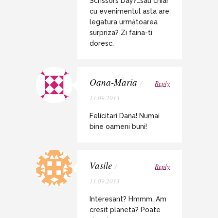
Scrissors Day?…sau chiar
cu evenimentul asta are
legatura următoarea
surpriza? Zi faina-ti
doresc.
Oana-Maria
/
Reply
11.09.2013
Felicitari Dana! Numai
bine oameni buni!
Vasile
/
Reply
11.09.2013
Interesant? Hmmm…Am
cresit planeta? Poate