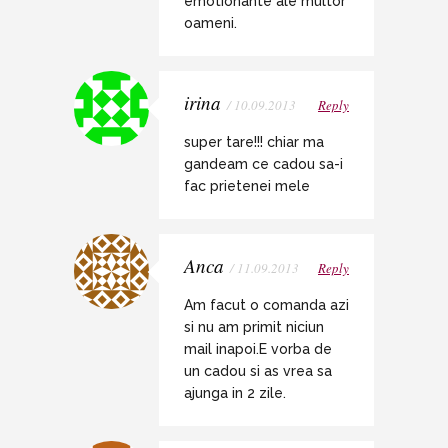
emotionante ale multor
oameni.
irina
/ 10.09.2013
Reply
super tare!!! chiar ma
gandeam ce cadou sa-i
fac prietenei mele
Anca
/ 11.09.2013
Reply
Am facut o comanda azi
si nu am primit niciun
mail inapoi.E vorba de
un cadou si as vrea sa
ajunga in 2 zile.