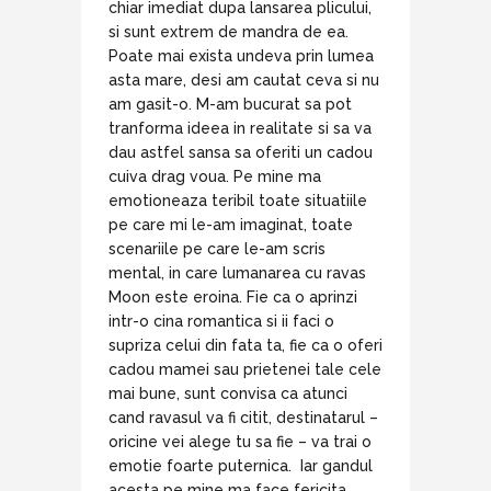
chiar imediat dupa lansarea plicului,
si sunt extrem de mandra de ea.
Poate mai exista undeva prin lumea
asta mare, desi am cautat ceva si nu
am gasit-o. M-am bucurat sa pot
tranforma ideea in realitate si sa va
dau astfel sansa sa oferiti un cadou
cuiva drag voua. Pe mine ma
emotioneaza teribil toate situatiile
pe care mi le-am imaginat, toate
scenariile pe care le-am scris
mental, in care lumanarea cu ravas
Moon este eroina. Fie ca o aprinzi
intr-o cina romantica si ii faci o
supriza celui din fata ta, fie ca o oferi
cadou mamei sau prietenei tale cele
mai bune, sunt convisa ca atunci
cand ravasul va fi citit, destinatarul –
oricine vei alege tu sa fie – va trai o
emotie foarte puternica. Iar gandul
acesta pe mine ma face fericita.