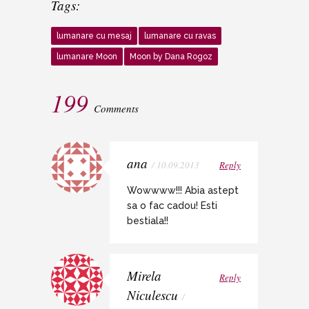
Tags:
lumanare cu mesaj
lumanare cu ravas
lumanare Moon
Moon by Dana Rogoz
199
Comments
ana
/ 10.09.2013
Reply
Wowwww!!! Abia astept
sa o fac cadou! Esti
bestiala!!
Mirela
Reply
Niculescu
/