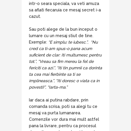
intr-o seara speciala, va veti amuza
sa aflati fiecaruia ce mesaj secret i-a
cazut.
Sau poti alege de la bun inceput o
lumare cu un mesaj stiut de tine.
Exemple:
“E simplu: te iubesc.”, “Nu
cred ca ti-am spus-o pana acum
suficient de clar: Iti multumesc pentru
tot.”, “Vreau sa fim mereu la fel de
fericiti ca azi.”, “Iti tin pumnii ca dorinta
ta cea mai fierbinte sa ti se
implineasca.”, “Iti doresc o viata ca in
povesti!”, “Iarta-ma.”
Iar daca ai putina rabdare, prin
comanda scrisa, poti sa alegi tu ce
mesaj va purta lumanarea.
Comenzile vor dura mai mult astfel
pana la livrare, pentru ca procesul