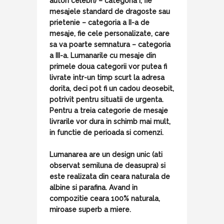
autori celebri) – categoria I, fie
mesajele standard de dragoste sau
prietenie – categoria a II-a de
mesaje, fie cele personalizate, care
sa va poarte semnatura – categoria
a III-a. Lumanarile cu mesaje din
primele doua categorii vor putea fi
livrate intr-un timp scurt la adresa
dorita, deci pot fi un cadou deosebit,
potrivit pentru situatii de urgenta.
Pentru a treia categorie de mesaje
livrarile vor dura in schimb mai mult,
in functie de perioada si comenzi.
Lumanarea are un design unic (ati
observat semiluna de deasupra) si
este realizata din ceara naturala de
albine si parafina. Avand in
compozitie ceara 100% naturala,
miroase superb a miere.