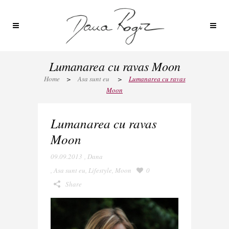
Lumanarea cu ravas Moon
Home
>
Asa sunt eu
>
Lumanarea cu ravas
Moon
Lumanarea cu ravas
Moon
09.09.2013
,
Dana
,
Asa sunt eu
,
Lifestyle
,
Moon
0
Share