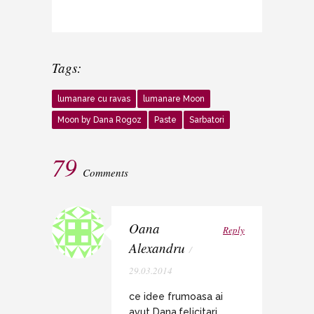
Tags:
lumanare cu ravas
lumanare Moon
Moon by Dana Rogoz
Paste
Sarbatori
79
Comments
Oana
Reply
Alexandru
/
29.03.2014
ce idee frumoasa ai
avut Dana,felicitari