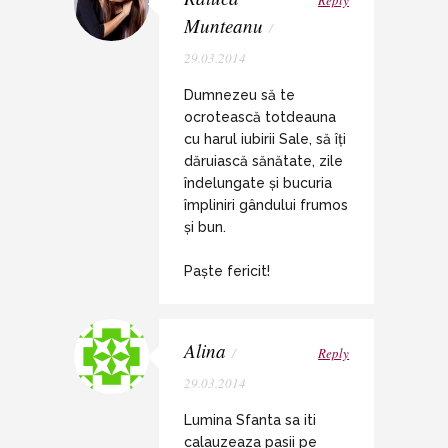
Reply
Munteanu
/
29.03.2014
Dumnezeu să te
ocrotească totdeauna
cu harul iubirii Sale, să îți
dăruiască sănătate, zile
îndelungate și bucuria
împliniri gândului frumos
și bun.
Paște fericit!
Alina
/
Reply
29.03.2014
Lumina Sfanta sa iti
calauzeaza pasii pe