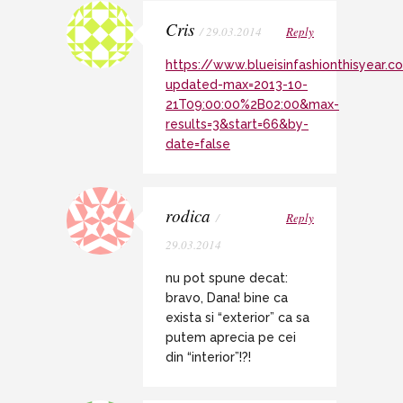
Cris
/ 29.03.2014
Reply
https://www.blueisinfashionthisyear.
updated-max=2013-10-
21T09:00:00%2B02:00&max-
results=3&start=66&by-
date=false
rodica
/
Reply
29.03.2014
nu pot spune decat:
bravo, Dana! bine ca
exista si “exterior” ca sa
putem aprecia pe cei
din “interior”!?!