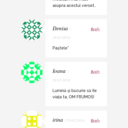
asupra acestui verset..
Denisa
/
Reply
29.03.2014
Paștele*
Ioana
/
Reply
29.03.2014
Lumină și bucurie să fie
viața ta, OM FRUMOS!
irina
/ 29.03.2014
Reply