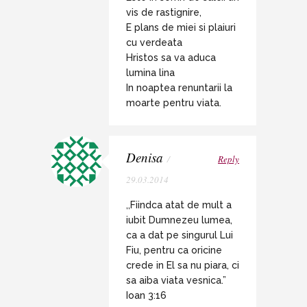
vis de rastignire,
E plans de miei si plaiuri
cu verdeata
Hristos sa va aduca
lumina lina
In noaptea renuntarii la
moarte pentru viata.
Denisa
/
Reply
29.03.2014
,,Fiindca atat de mult a
iubit Dumnezeu lumea,
ca a dat pe singurul Lui
Fiu, pentru ca oricine
crede in El sa nu piara, ci
sa aiba viata vesnica.”
Ioan 3:16