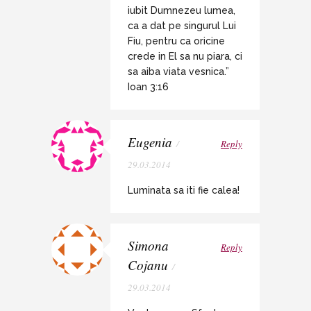
iubit Dumnezeu lumea,
ca a dat pe singurul Lui
Fiu, pentru ca oricine
crede in El sa nu piara, ci
sa aiba viata vesnica.”
Ioan 3:16
Eugenia
/
Reply
29.03.2014
Luminata sa iti fie calea!
Simona
Reply
Cojanu
/
29.03.2014