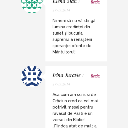
Elena Stan
/
Reply
29.03.2014
Nimeni să nu vă stingă
lumina credinței din
suflet și bucuria
supremă a renașterii
speranței oferite de
Mântuitorul!
Irina Juravle
/
Reply
29.03.2014
Așa cum am scris si de
Crăciun cred ca cel mai
potrivit mesaj pentru
ravasul de Pasti e un
verset din Biblie!
,,Fiindca atat de mult a