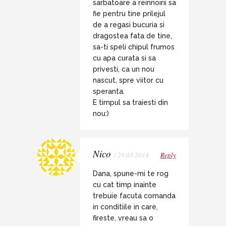
sarbatoare a reinnoirii sa
fie pentru tine prilejul
de a regasi bucuria si
dragostea fata de tine,
sa-ti speli chipul frumos
cu apa curata si sa
privesti, ca un nou
nascut, spre viitor cu
speranta.
E timpul sa traiesti din
nou:)
Nico
/ 29.03.2014
Reply
Dana, spune-mi te rog
cu cat timp inainte
trebuie facuta comanda
in conditiile in care,
fireste, vreau sa o