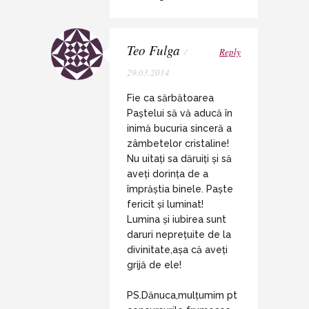
Teo Fulga
/
Reply
29.03.2014
Fie ca sărbătoarea
Paștelui să vă aducă în
inimă bucuria sinceră a
zâmbetelor cristaline!
Nu uitați sa dăruiți și să
aveți dorința de a
împrăștia binele. Paște
fericit și luminat!
Lumina și iubirea sunt
daruri neprețuite de la
divinitate,așa că aveți
grijă de ele!
PS.Dănuca,mulțumim pt