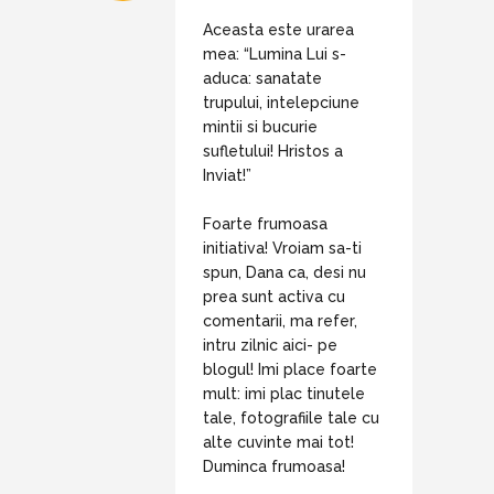
Aceasta este urarea
mea: “Lumina Lui s-
aduca: sanatate
trupului, intelepciune
mintii si bucurie
sufletului! Hristos a
Inviat!”
Foarte frumoasa
initiativa! Vroiam sa-ti
spun, Dana ca, desi nu
prea sunt activa cu
comentarii, ma refer,
intru zilnic aici- pe
blogul! Imi place foarte
mult: imi plac tinutele
tale, fotografiile tale cu
alte cuvinte mai tot!
Duminca frumoasa!