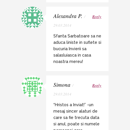
Alexandra P.
/
Reply
29.03.2014
Sfanta Sarbatoare sa ne
aduca liniste in suflete si
bucuria Invierii sa
salasluiasca in casa
noastra mereu!
Simona
/
Reply
29.03.2014
“Hristos a Inviat!” -un
mesaj sincer alaturi de
care sa fie trecuta data
si anul, poate si numele