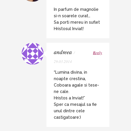
In parfum de magnolie
si-n soarele curat…
Sa porti mereu in suflet
Hristosul Inviat!
andreea
/
Reply
29.03.2014
“Lumina divina, in
noapte crestina,
Coboara agale si tese-
ne cale.
Hristos a Inviat!”
Sper ca mesajul sa fie
unul dintre cele
castigatoare:)