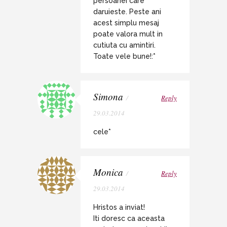
persoanei care
daruieste. Peste ani
acest simplu mesaj
poate valora mult in
cutiuta cu amintiri.
Toate vele bune!:*
Simona
/
Reply
29.03.2014
cele*
Monica
/
Reply
29.03.2014
Hristos a inviat!
Iti doresc ca aceasta