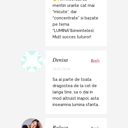
mentin urarile cat mai
“micute”, dar
“concentrate” si bazate
pe tema
“LUMINA”(bineinteles).
Mult succes tuturor!
Denisa
/
Reply
29.03.2014
Sa ai parte de toata
dragostea de la cel de
langa tine, sa o dai in
mod altruist inapoi, asta
inseamna lumina sfanta..
Raluca