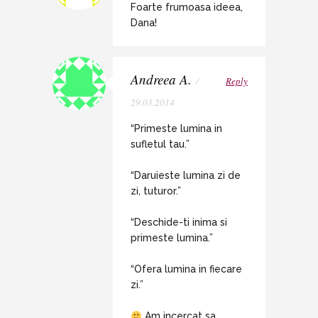
Foarte frumoasa ideea,
Dana!
Andreea A.
/
Reply
29.03.2014
“Primeste lumina in
sufletul tau.”
“Daruieste lumina zi de
zi, tuturor.”
“Deschide-ti inima si
primeste lumina.”
“Ofera lumina in fiecare
zi.”
Am incercat sa