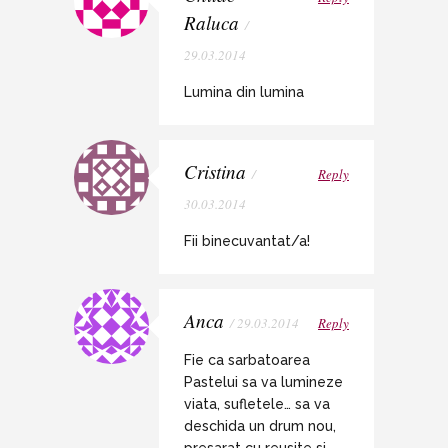
Raluca
/
29.03.2014
Lumina din lumina
Cristina
/
Reply
30.03.2014
Fii binecuvantat/a!
Anca
/ 29.03.2014
Reply
Fie ca sarbatoarea
Pastelui sa va lumineze
viata, sufletele… sa va
deschida un drum nou,