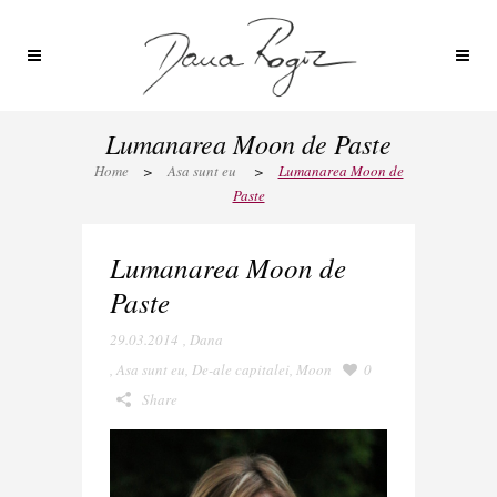
Lumanarea Moon de Paste
Home
>
Asa sunt eu
>
Lumanarea Moon de
Paste
Lumanarea Moon de
Paste
29.03.2014
,
Dana
,
Asa sunt eu
,
De-ale capitalei
,
Moon
0
Share