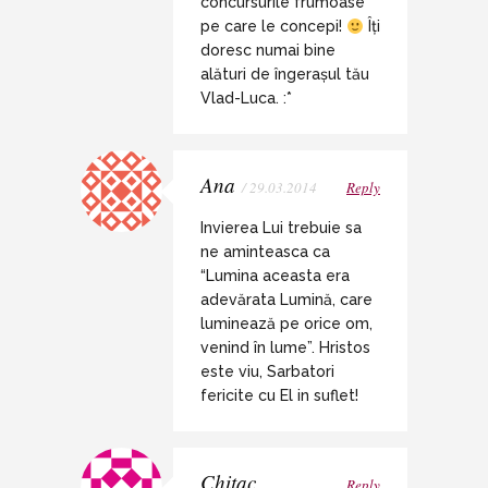
concursurile frumoase
pe care le concepi!
Îți
doresc numai bine
alături de îngerașul tău
Vlad-Luca. :*
Ana
/ 29.03.2014
Reply
Invierea Lui trebuie sa
ne aminteasca ca
“Lumina aceasta era
adevărata Lumină, care
luminează pe orice om,
venind în lume”. Hristos
este viu, Sarbatori
fericite cu El in suflet!
Chitac
Reply