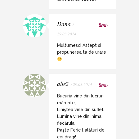
Dana
/
Reply
29.03.2014
Multumesc! Astept si
propunerea ta de urare
alle2
/ 29.03.2014
Reply
Bucuria vine din lucruri
mărunte,
Liniştea vine din suflet,
Lumina vine din inima
fiecăruia.
Paşte Fericit alături de
cei dragi!