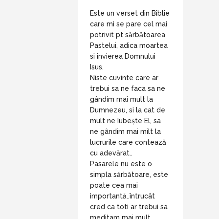
Este un verset din Biblie
care mi se pare cel mai
potrivit pt sărbătoarea
Pastelui, adica moartea
si învierea Domnului
Isus.
Niste cuvinte care ar
trebui sa ne faca sa ne
gândim mai mult la
Dumnezeu, si la cat de
mult ne Iubește El, sa
ne gândim mai milt la
lucrurile care contează
cu adevărat..
Pasarele nu este o
simpla sărbătoare, este
poate cea mai
importantă..întrucât
cred ca toti ar trebui sa
meditam mai mult