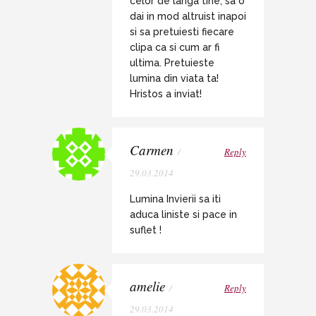
celor de langa tine, sa o
dai in mod altruist inapoi
si sa pretuiesti fiecare
clipa ca si cum ar fi
ultima. Pretuieste
lumina din viata ta!
Hristos a inviat!
Carmen
/
Reply
29.03.2014
Lumina Invierii sa iti
aduca liniste si pace in
suflet !
amelie
/
Reply
29.03.2014