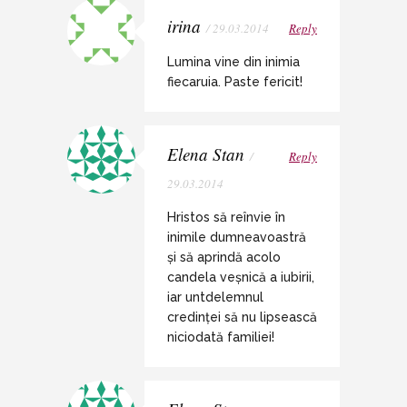
irina
/ 29.03.2014
Reply
Lumina vine din inimia
fiecaruia. Paste fericit!
Elena Stan
/
Reply
29.03.2014
Hristos să reînvie în
inimile dumneavoastră
și să aprindă acolo
candela veșnică a iubirii,
iar untdelemnul
credinței să nu lipsească
niciodată familiei!