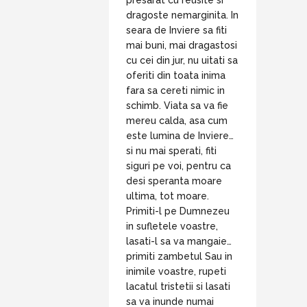
presarat cu reusite si
dragoste nemarginita. In
seara de Inviere sa fiti
mai buni, mai dragastosi
cu cei din jur, nu uitati sa
oferiti din toata inima
fara sa cereti nimic in
schimb. Viata sa va fie
mereu calda, asa cum
este lumina de Inviere…
si nu mai sperati, fiti
siguri pe voi, pentru ca
desi speranta moare
ultima, tot moare.
Primiti-l pe Dumnezeu
in sufletele voastre,
lasati-l sa va mangaie…
primiti zambetul Sau in
inimile voastre, rupeti
lacatul tristetii si lasati
sa va inunde numai