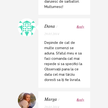
daruiesc de sarbatori.
Multumesc!
Dana
/
Reply
29.03.2014
Depinde de cat de
multe comenzi se
aduna. Sfatul meu e sa
faci comanda cat mai
repede si sa specifici la
Observații pana la ce
data cel mai târziu
doresti sa îți fie livrata.
Marga
/
Reply
29.03.2014