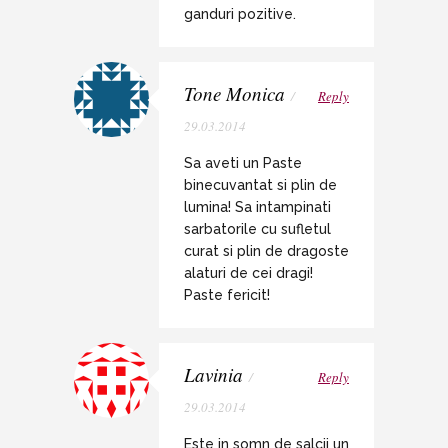
ganduri pozitive.
Tone Monica
/
Reply
29.03.2014
Sa aveti un Paste
binecuvantat si plin de
lumina! Sa intampinati
sarbatorile cu sufletul
curat si plin de dragoste
alaturi de cei dragi!
Paste fericit!
Lavinia
/
Reply
29.03.2014
Este in somn de salcii un