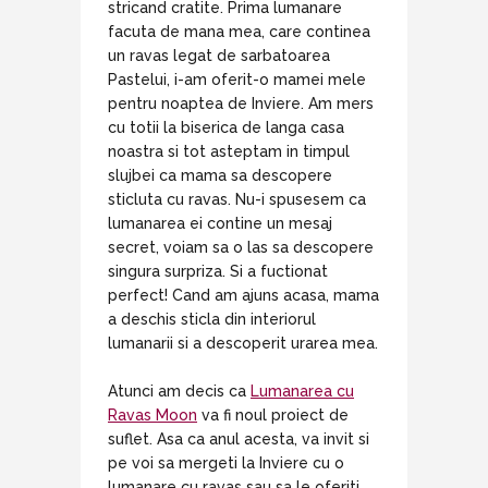
stricand cratite. Prima lumanare
facuta de mana mea, care continea
un ravas legat de sarbatoarea
Pastelui, i-am oferit-o mamei mele
pentru noaptea de Inviere. Am mers
cu totii la biserica de langa casa
noastra si tot asteptam in timpul
slujbei ca mama sa descopere
sticluta cu ravas. Nu-i spusesem ca
lumanarea ei contine un mesaj
secret, voiam sa o las sa descopere
singura surpriza. Si a fuctionat
perfect! Cand am ajuns acasa, mama
a deschis sticla din interiorul
lumanarii si a descoperit urarea mea.
Atunci am decis ca
Lumanarea cu
Ravas Moon
va fi noul proiect de
suflet. Asa ca anul acesta, va invit si
pe voi sa mergeti la Inviere cu o
lumanare cu ravas sau sa le oferiti