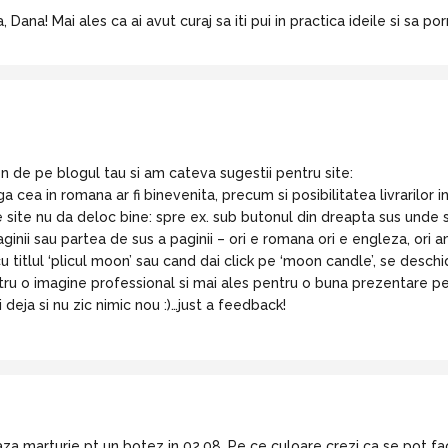
a, Dana! Mai ales ca ai avut curaj sa iti pui in practica ideile si sa
 de pe blogul tau si am cateva sugestii pentru site:
 cea in romana ar fi binevenita, precum si posibilitatea livrarilor in
te nu da deloc bine: spre ex. sub butonul din dreapta sus unde scrie
ginii sau partea de sus a paginii – ori e romana ori e engleza, ori
 titlul ‘plicul moon’ sau cand dai click pe ‘moon candle’, se desch
ntru o imagine professional si mai ales pentru o buna prezentare 
 deja si nu zic nimic nou :)…just a feedback!
aza marturie pt un botez in 02.08. Pe ce culoare crezi ca se pot fa