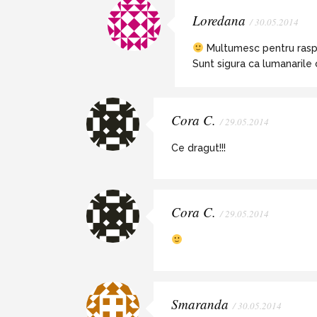
Loredana
/ 30.05.2014
Multumesc pentru rasp
Sunt sigura ca lumanarile 
Cora C.
/ 29.05.2014
Ce dragut!!!
Cora C.
/ 29.05.2014
Smaranda
/ 30.05.2014