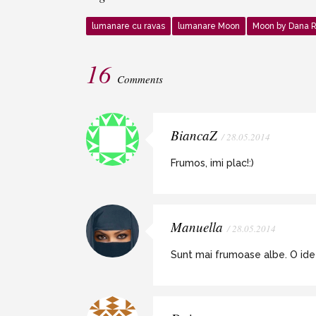
lumanare cu ravas
lumanare Moon
Moon by Dana 
16
Comments
BiancaZ
/ 28.05.2014
Frumos, imi plac!:)
Manuella
/ 28.05.2014
Sunt mai frumoase albe. O ide