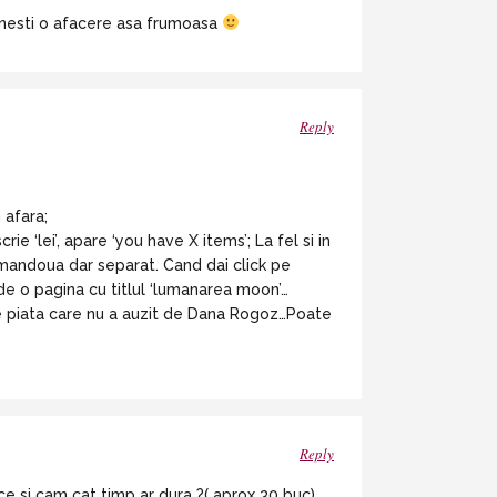
 pornesti o afacere asa frumoasa
Reply
 afara;
 ‘lei’, apare ‘you have X items’; La fel si in
 amandoua dar separat. Cand dai click pe
ide o pagina cu titlul ‘lumanarea moon’…
pe piata care nu a auzit de Dana Rogoz…Poate
Reply
ce si cam cat timp ar dura ?( aprox 30 buc)