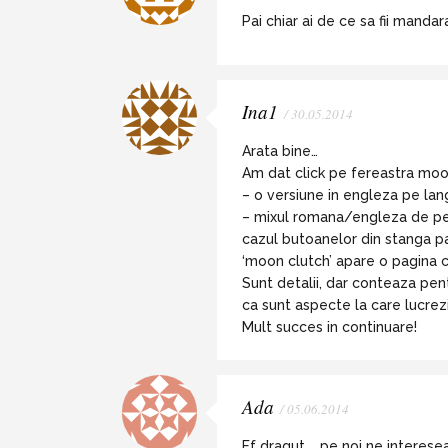
Pai chiar ai de ce sa fii mandar
Ina1
/ 30.05.2014
Arata bine…
Am dat click pe fereastra moon
– o versiune in engleza pe langa
– mixul romana/engleza de pe si
cazul butoanelor din stanga pa
‘moon clutch’ apare o pagina cu
Sunt detalii, dar conteaza pe
ca sunt aspecte la care lucrezi
Mult succes in continuare!
Ada
/ 05.06.2014
Ff dragut … pe noi ne interese