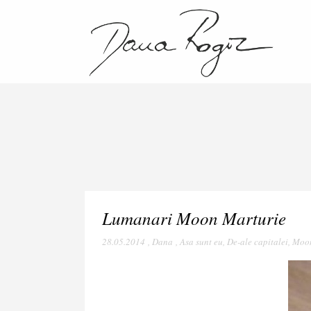
Lumanari Moon Marturie
28.05.2014
,
Dana
,
Asa sunt eu
,
De-ale capitalei
,
Moo