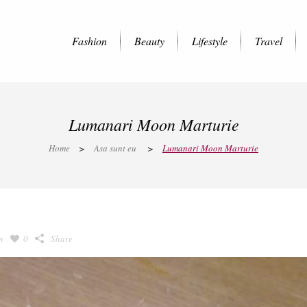
Fashion
Beauty
Lifestyle
Travel
Lumanari Moon Marturie
Home
>
Asa sunt eu
>
Lumanari Moon Marturie
n
0
Share