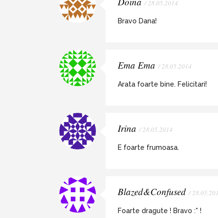
Doina
/ 28.05.2014
Bravo Dana!
Ema Ema
/ 28.05.2014
Arata foarte bine. Felicitari!
Irina
/ 28.05.2014
E foarte frumoasa.
Blazed&Confused
/ 28.05.20
Foarte dragute ! Bravo :* !