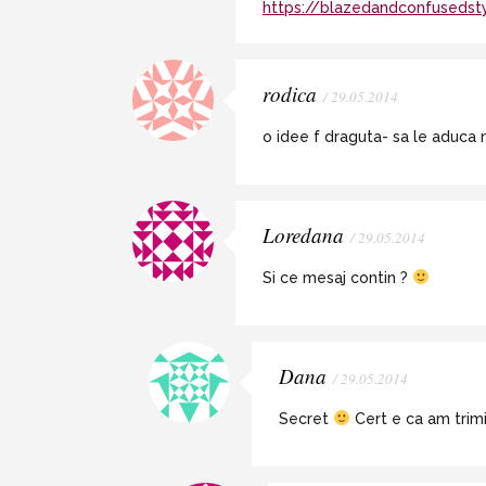
https://blazedandconfusedst
rodica
/ 29.05.2014
o idee f draguta- sa le aduca n
Loredana
/ 29.05.2014
Si ce mesaj contin ?
Dana
/ 29.05.2014
Secret
Cert e ca am trim