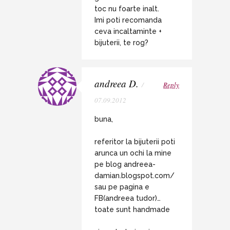
toc nu foarte inalt.
Imi poti recomanda
ceva incaltaminte +
bijuterii, te rog?
andreea D.
/
Reply
07.09.2012
buna,
referitor la bijuterii poti
arunca un ochi la mine
pe blog andreea-
damian.blogspot.com/
sau pe pagina e
FB(andreea tudor)…
toate sunt handmade