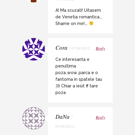
A! Ma scuzati! Uitasem
de Venetia romantica….
Shame on me!….
Cora
/ 07.09.2012
Reply
Ce interesanta e
penultima
poza..wow..parca e o
fantoma in spatele tau
:))) Chiar a iesit ff tare
poza
DaNa
/
Reply
07.09.2012