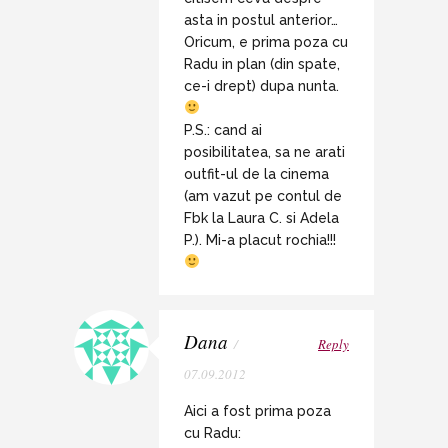
asta in postul anterior…
Oricum, e prima poza cu
Radu in plan (din spate,
ce-i drept) dupa nunta.
P.S.: cand ai
posibilitatea, sa ne arati
outfit-ul de la cinema
(am vazut pe contul de
Fbk la Laura C. si Adela
P.). Mi-a placut rochia!!!
Dana
/
Reply
07.09.2012
Aici a fost prima poza
cu Radu: