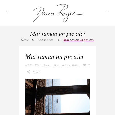
Mai raman un pic aici
Home
>
Asa sunt eu
>
Mai raman un pic aici
Mai raman un pic aici
07.09.2012
,
Dana
,
Asa sunt eu
,
Travel
0
Share