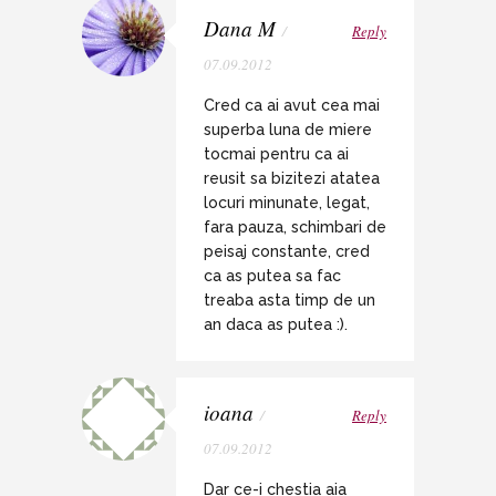
Dana M
/
Reply
07.09.2012
Cred ca ai avut cea mai
superba luna de miere
tocmai pentru ca ai
reusit sa bizitezi atatea
locuri minunate, legat,
fara pauza, schimbari de
peisaj constante, cred
ca as putea sa fac
treaba asta timp de un
an daca as putea :).
ioana
/
Reply
07.09.2012
Dar ce-i chestia aia