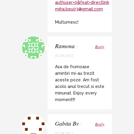
authuser=0&feat=directlink
miha.beu03@gmail.com
Multumesc!
Ramona
/
Reply
07.09.2012
Asa de frumoase
amintiri mi-au trezit
aceste poze. Am fost
acolo anul trecut si este
minunat. Enjoy every
moment!!!
Gabita Bv
/
Reply
07.09.2012