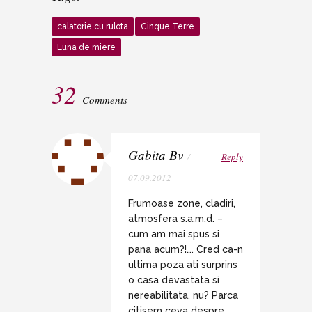
calatorie cu rulota
Cinque Terre
Luna de miere
32
Comments
Gabita Bv
/
Reply
07.09.2012
Frumoase zone, cladiri,
atmosfera s.a.m.d. –
cum am mai spus si
pana acum?!…. Cred ca-n
ultima poza ati surprins
o casa devastata si
nereabilitata, nu? Parca
citisem ceva despre