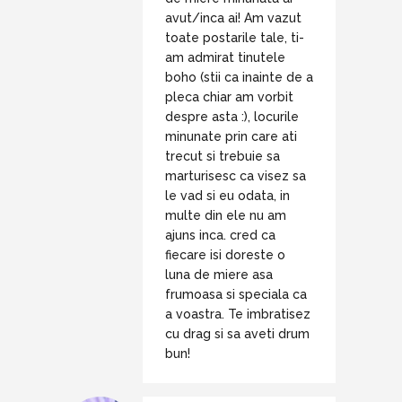
avut/inca ai! Am vazut
toate postarile tale, ti-
am admirat tinutele
boho (stii ca inainte de a
pleca chiar am vorbit
despre asta :), locurile
minunate prin care ati
trecut si trebuie sa
marturisesc ca visez sa
le vad si eu odata, in
multe din ele nu am
ajuns inca. cred ca
fiecare isi doreste o
luna de miere asa
frumoasa si speciala ca
a voastra. Te imbratisez
cu drag si sa aveti drum
bun!