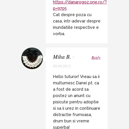
https://danarogoz.one.ro/?
p=9705
Cat despre poza cu
casa, intr-adevar despre
inundatiile respective e
vorba.
Miha B.
/
Reply
09.09.2012
Hello tuturor! Vreau sa ii
multumesc Danei pt. ca
a fost de acord sa
postez un anunt cu
pisicute pentru adoptie
si sa ii urez in continuare
distractie frumoasa,
drum bun si vreme
superba!