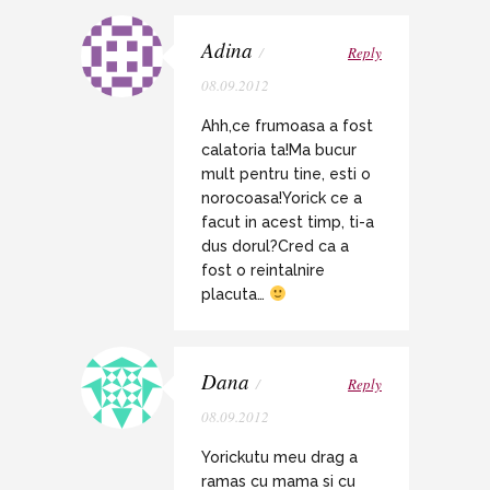
Adina
/
Reply
08.09.2012
Ahh,ce frumoasa a fost
calatoria ta!Ma bucur
mult pentru tine, esti o
norocoasa!Yorick ce a
facut in acest timp, ti-a
dus dorul?Cred ca a
fost o reintalnire
placuta…
Dana
/
Reply
08.09.2012
Yorickutu meu drag a
ramas cu mama si cu