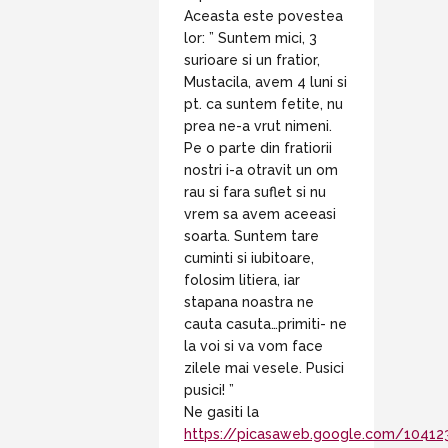
Aceasta este povestea
lor: ” Suntem mici, 3
surioare si un fratior,
Mustacila, avem 4 luni si
pt. ca suntem fetite, nu
prea ne-a vrut nimeni.
Pe o parte din fratiorii
nostri i-a otravit un om
rau si fara suflet si nu
vrem sa avem aceeasi
soarta. Suntem tare
cuminti si iubitoare,
folosim litiera, iar
stapana noastra ne
cauta casuta…primiti- ne
la voi si va vom face
zilele mai vesele. Pusici
pusici! ”
Ne gasiti la
https://picasaweb.google.com/10412