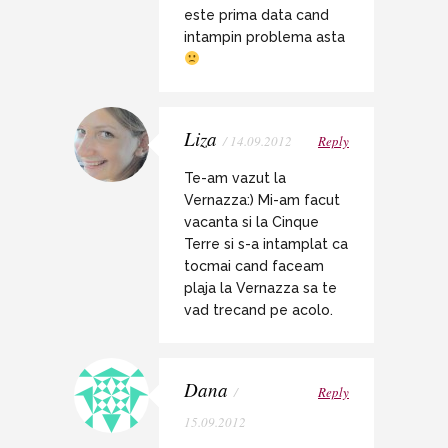
este prima data cand
intampin problema asta
Liza
/ 14.09.2012
Reply
Te-am vazut la
Vernazza:) Mi-am facut
vacanta si la Cinque
Terre si s-a intamplat ca
tocmai cand faceam
plaja la Vernazza sa te
vad trecand pe acolo.
Dana
/
Reply
15.09.2012