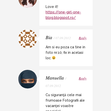
Love it!
https://one-girl-one-
blog.blogspot.ro/
Bia
/ 07.09.2012
Reply
Am si eu poza ca tine in
foto nr.10, fix in acelasi
loc
Manuella
/
Reply
07.09.2012
Cu siguranţă cele mai
frumoase Fotografii ale
vacanţei voastre