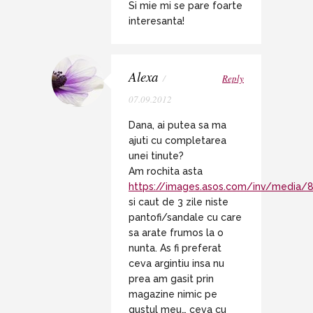
Si mie mi se pare foarte
interesanta!
Alexa
/
Reply
07.09.2012
Dana, ai putea sa ma
ajuti cu completarea
unei tinute?
Am rochita asta
https://images.asos.com/inv/media/
si caut de 3 zile niste
pantofi/sandale cu care
sa arate frumos la o
nunta. As fi preferat
ceva argintiu insa nu
prea am gasit prin
magazine nimic pe
gustul meu… ceva cu