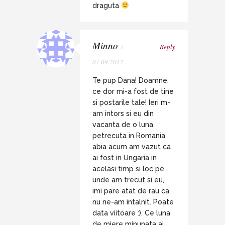
draguta
Minno
/
Reply
07.09.2012
Te pup Dana! Doamne,
ce dor mi-a fost de tine
si postarile tale! Ieri m-
am intors si eu din
vacanta de o luna
petrecuta in Romania,
abia acum am vazut ca
ai fost in Ungaria in
acelasi timp si loc pe
unde am trecut si eu,
imi pare atat de rau ca
nu ne-am intalnit. Poate
data viitoare :). Ce luna
de miere minunata ai