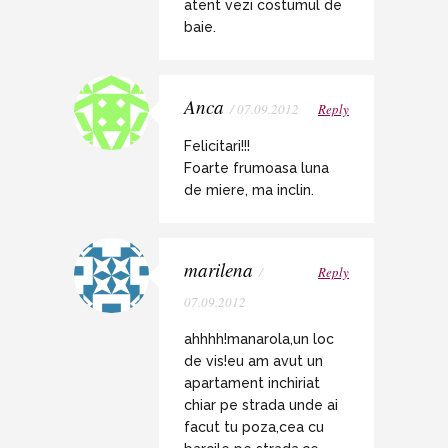
atent vezi costumul de
baie.
Anca
/ 07.09.2012
Reply
Felicitari!!!
Foarte frumoasa luna
de miere, ma inclin.
marilena
/
Reply
07.09.2012
ahhhh!manarola,un loc
de vis!eu am avut un
apartament inchiriat
chiar pe strada unde ai
facut tu poza,cea cu