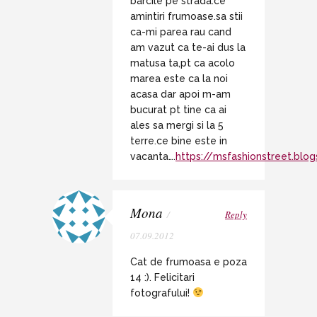
barcile pe strada.ce
amintiri frumoase.sa stii
ca-mi parea rau cand
am vazut ca te-ai dus la
matusa ta,pt ca acolo
marea este ca la noi
acasa dar apoi m-am
bucurat pt tine ca ai
ales sa mergi si la 5
terre.ce bine este in
vacanta….
https://msfashionstreet.blo
Mona
/
Reply
07.09.2012
Cat de frumoasa e poza
14 :). Felicitari
fotografului!