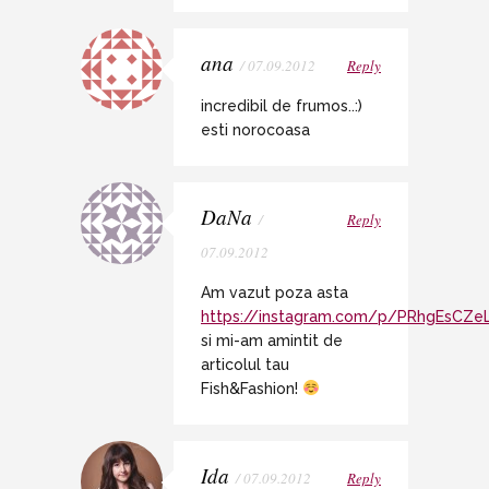
ana
/ 07.09.2012
Reply
incredibil de frumos..:)
esti norocoasa
DaNa
/
Reply
07.09.2012
Am vazut poza asta
https://instagram.com/p/PRhgEsCZe
si mi-am amintit de
articolul tau
Fish&Fashion!
Ida
/ 07.09.2012
Reply