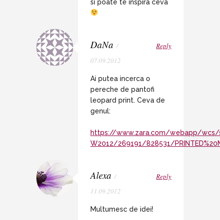
si poate te inspira ceva
DaNa
/
Reply
07.09.2012
Ai putea incerca o
pereche de pantofi
leopard print. Ceva de
genul:
https://www.zara.com/webapp/wcs/s
W2012/269191/828531/PRINTED%2
Alexa
/
Reply
11.09.2012
Multumesc de idei!