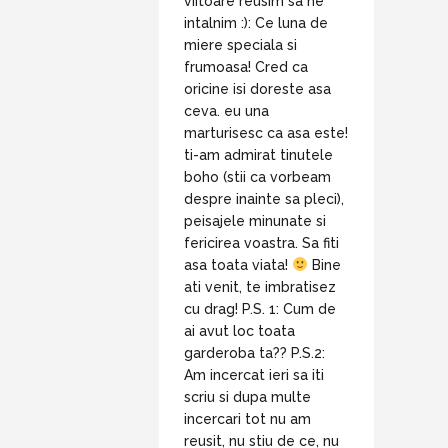
viitoare reusim sa ne
intalnim :): Ce luna de
miere speciala si
frumoasa! Cred ca
oricine isi doreste asa
ceva. eu una
marturisesc ca asa este!
ti-am admirat tinutele
boho (stii ca vorbeam
despre inainte sa pleci),
peisajele minunate si
fericirea voastra. Sa fiti
asa toata viata!
Bine
ati venit, te imbratisez
cu drag! P.S. 1: Cum de
ai avut loc toata
garderoba ta?? P.S.2:
Am incercat ieri sa iti
scriu si dupa multe
incercari tot nu am
reusit, nu stiu de ce, nu