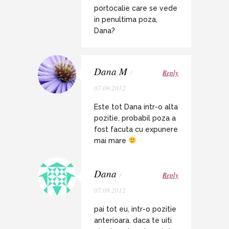
portocalie care se vede
in penultima poza,
Dana?
Dana M
/
Reply
07.09.2012
Este tot Dana intr-o alta
pozitie, probabil poza a
fost facuta cu expunere
mai mare
Dana
/
Reply
07.09.2012
pai tot eu, intr-o pozitie
anterioara. daca te uiti