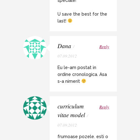
speciale!
U save the best for the
last!
Dana
/
Reply
07.09.2012
Eu le-am postat in
ordine cronologica. Asa
s-a nimerit
curriculum
Reply
vitae model
/
07.09.2012
frumoase pozele. esti o