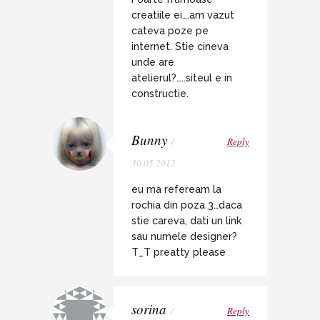
creatiile ei….am vazut
cateva poze pe
internet. Stie cineva
unde are
atelierul?…..siteul e in
constructie.
Bunny
/
Reply
30.05.2012
eu ma refeream la
rochia din poza 3…daca
stie careva, dati un link
sau numele designer?
T_T preatty please
sorina
/
Reply