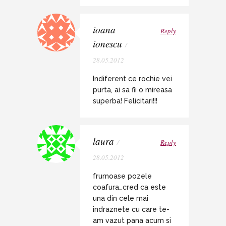
ioana
Reply
ionescu
/
28.05.2012
Indiferent ce rochie vei
purta, ai sa fii o mireasa
superba! Felicitari!!!
laura
/
Reply
28.05.2012
frumoase pozele
coafura…cred ca este
una din cele mai
indraznete cu care te-
am vazut pana acum si