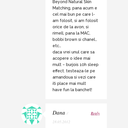
Beyond Natural Skin
Matching, pana acum e
cel mai bun pe care l-
am folosit, si am folosit
orice de la avon, si
rimell, pana la MAC,
bobbi brown si chanel…
etc…
daca vrei unul care sa
acopere o idee mai
mult – burjois 10h sleep
effect. testeaza-le pe
amandoua si vezi care
iti place mai mult
have fun la banchet!
Dana
/
Reply
28.05.2012