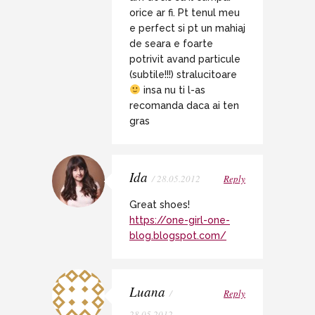
orice ar fi. Pt tenul meu
e perfect si pt un mahiaj
de seara e foarte
potrivit avand particule
(subtile!!!) stralucitoare
insa nu ti l-as
recomanda daca ai ten
gras
Ida
/ 28.05.2012
Reply
Great shoes!
https://one-girl-one-
blog.blogspot.com/
Luana
/
Reply
28.05.2012