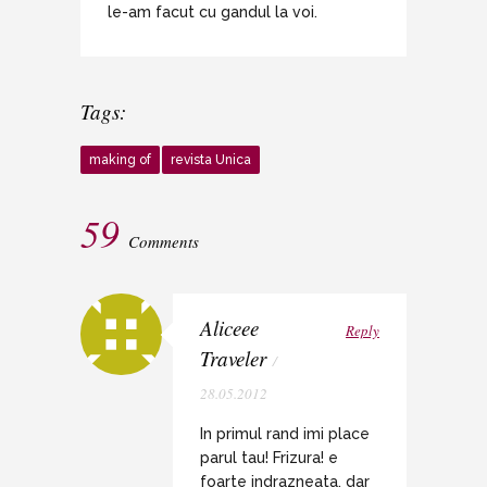
le-am facut cu gandul la voi.
Tags:
making of
revista Unica
59
Comments
Aliceee
Reply
Traveler
/
28.05.2012
In primul rand imi place
parul tau! Frizura! e
foarte indrazneata, dar