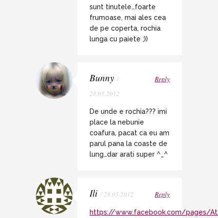
sunt tinutele…foarte
frumoase, mai ales cea
de pe coperta, rochia
lunga cu paiete ;))
Bunny
/
Reply
28.05.2012
De unde e rochia??? imi
place la nebunie
coafura, pacat ca eu am
parul pana la coaste de
lung…dar arati super ^_^
Ili
/ 28.05.2012
Reply
https://www.facebook.com/pages/Ate