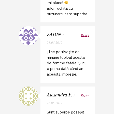
imi place!
ador rochita cu
buzunare..este superba
ZADIN
/
Reply
28.05.2012
Ţi se potriveşte de
minune look-ul acesta
de femme fatale. Şi nu
e prima dată când am
această impresie.
Alexandra P.
/
Reply
28.05.2012
Sunt superbe pozele!