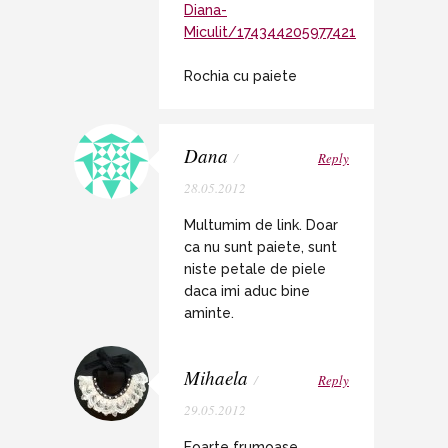
Diana-
Miculit/174344205977421
Rochia cu paiete
Dana
/
Reply
28.05.2012
Multumim de link. Doar
ca nu sunt paiete, sunt
niste petale de piele
daca imi aduc bine
aminte.
Mihaela
/
Reply
29.05.2012
Foarte frumoase