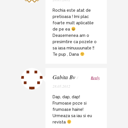
Rochia este atat de
pretioasa ! Imi plac
foarte mult aplicatile
de pe ea
Deasemenea am o
presimtire ca pozele o
sa iasa minuuuunate !!
Te pup , Dana
Gabita Bv
/
Reply
28.05.2012
Dap, dap, dap!
Frumoase poze si
frumoase haine!
Urmeaza sa iau si eu
revista