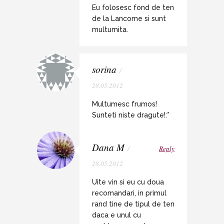
Eu folosesc fond de ten
de la Lancome si sunt
multumita.
sorina
/
28.05.2012
Multumesc frumos!
Sunteti niste dragute!:*
Dana M
/
Reply
28.05.2012
Uite vin si eu cu doua
recomandari, in primul
rand tine de tipul de ten
daca e unul cu