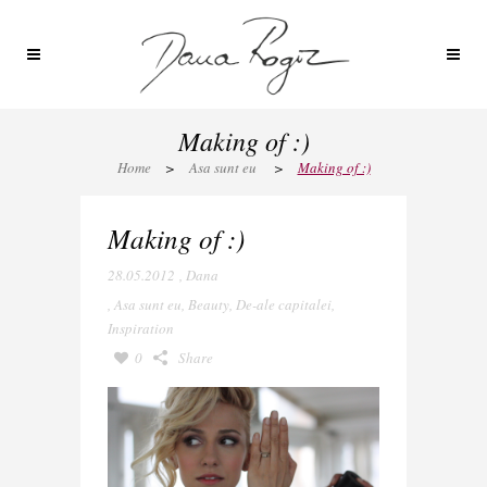
Making of :)
Home
>
Asa sunt eu
>
Making of :)
Making of :)
28.05.2012
,
Dana
,
Asa sunt eu
,
Beauty
,
De-ale capitalei
,
Inspiration
0
Share