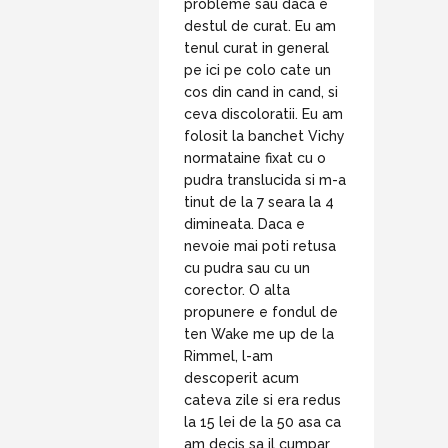
probleme sau daca e
destul de curat. Eu am
tenul curat in general
pe ici pe colo cate un
cos din cand in cand, si
ceva discoloratii. Eu am
folosit la banchet Vichy
normataine fixat cu o
pudra translucida si m-a
tinut de la 7 seara la 4
dimineata. Daca e
nevoie mai poti retusa
cu pudra sau cu un
corector. O alta
propunere e fondul de
ten Wake me up de la
Rimmel, l-am
descoperit acum
cateva zile si era redus
la 15 lei de la 50 asa ca
am decis sa il cumpar