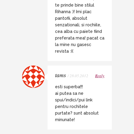
te prinde bine stilul
Rihanna :)! Imi plac
pantofii, absolut
senzationali, si rochiile,
cea alba cu paiete fiind
preferata mea! pacat ca
la mine nu gasesc
revista :((
tams
/ 28.05.2012
Reply
esti superba!!!
ai putea sa ne
spui/indici/pui link
pentru rochitele
purtate? sunt absolut
minunate!