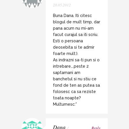
28.05.2012
Buna Dana. Iti citesc
blogul de mult timp, dar
pana acum nu mi-am
facut curajul sa iti scriu.
Esti o persoana
deosebita si te admir
foarte mult:).
As indrazni sa-ti pun si o
intrebare….peste 2
saptamani am
banchetul si nu stiu ce
fond de ten as putea sa
folosesc ca sa reziste
toata noapte?
Multumesc:*
Dana
/
Reply