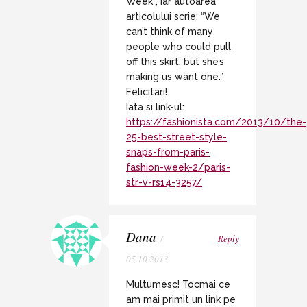
Week”, iar autoarea
articolului scrie: “We
can’t think of many
people who could pull
off this skirt, but she’s
making us want one.”
Felicitari!
Iata si link-ul:
https://fashionista.com/2013/10/the-
25-best-street-style-
snaps-from-paris-
fashion-week-2/paris-
str-v-rs14-3257/
Dana
/
Reply
05.10.2013
Multumesc! Tocmai ce
am mai primit un link pe