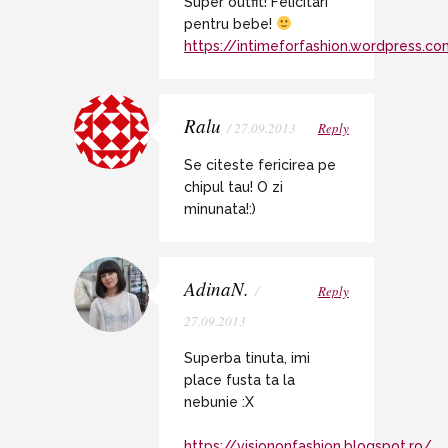
Super outfit! Felicitari
pentru bebe!
https://intimeforfashion.wordpress.c
Ralu
/ 27.09.2013
Reply
Se citeste fericirea pe
chipul tau! O zi
minunata!:)
AdinaN.
/
Reply
27.09.2013
Superba tinuta, imi
place fusta ta la
nebunie :X
https://visiononfashion.blogspot.ro/