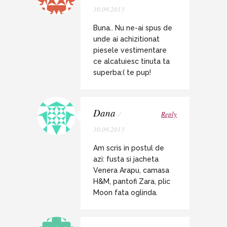
30.09.2013
Buna.. Nu ne-ai spus de
unde ai achizitionat
piesele vestimentare
ce alcatuiesc tinuta ta
superba:( te pup!
Dana
/
Reply
30.09.2013
Am scris in postul de
azi: fusta si jacheta
Venera Arapu, camasa
H&M, pantofi Zara, plic
Moon fata oglinda.