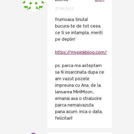
27.09.2013
frumoasa tinuta!
bucura-te de tot ceea
ce ti se intampla, meriti
pe deplin!
https://mypinkblog.com/
ps: parca ma asteptam
sa fii insarcinata dupa ce
am vazut pozele
impreuna cu Ana, de la
lansarea MiniMoon…
emanai asa o stralucire
parca nemaivazuta
pana acum. inca o data,
felicitari!