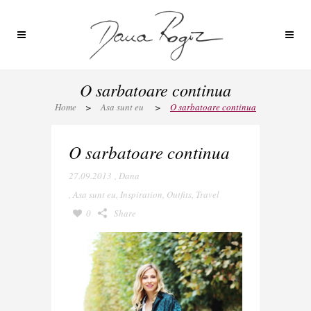
O sarbatoare continua
Home
>
Asa sunt eu
>
O sarbatoare continua
O sarbatoare continua
27.09.2013
,
Dana
,
Asa sunt eu
,
Inspiration
,
Outfits
,
Travel
0
Share