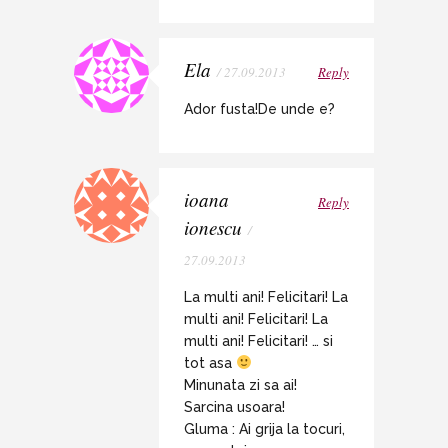
Ela
/ 27.09.2013
Reply
Ador fusta!De unde e?
ioana
Reply
ionescu
/
27.09.2013
La multi ani! Felicitari! La
multi ani! Felicitari! La
multi ani! Felicitari! … si
tot asa
Minunata zi sa ai!
Sarcina usoara!
Gluma : Ai grija la tocuri,