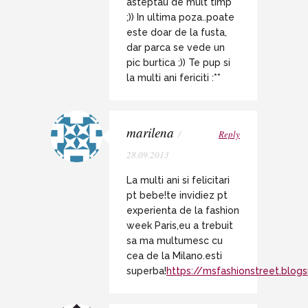
asteptau de mult timp
;)) In ultima poza..poate
este doar de la fusta,
dar parca se vede un
pic burtica ;)) Te pup si
la multi ani fericiti :**
marilena
/
Reply
28.09.2013
La multi ani si felicitari
pt bebe!te invidiez pt
experienta de la fashion
week Paris,eu a trebuit
sa ma multumesc cu
cea de la Milano.esti
superba!
https://msfashionstreet.blog