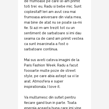
de frumoase pe care le-am primit
toti trei: eu, Radu si bebe mic. Sunt
coplesita!!! Ieri am avut cea mai
frumoasa aniversare din viata mea,
mai bine de atat nu se poate sa-mi
fie. Si azi m-am trezit tot cu un
sentiment de sarbatoare si imi dau
seama ca de cand am primit vestea
ca sunt insarcinata a fost o
sarbatoare continua.
Mai sus aveti cateva imagini de la
Paris Fashion Week. Radu a facut
foooarte multe poze de street
style, pe care abia astept sa vi le
arat. Atmosfera e super
inspirationala, I love it.
Va multumesc din suflet pentru
fiecare gand bun in parte. Toata
energia aceasta buna care imi vine