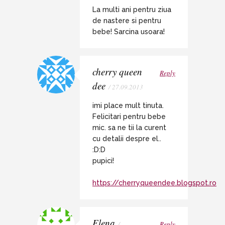
La multi ani pentru ziua
de nastere si pentru
bebe! Sarcina usoara!
cherry queen
Reply
dee
/ 27.09.2013
imi place mult tinuta.
Felicitari pentru bebe
mic. sa ne tii la curent
cu detalii despre el..
:D:D
pupici!
https://cherryqueendee.blogspot.ro
Elena
/
Reply