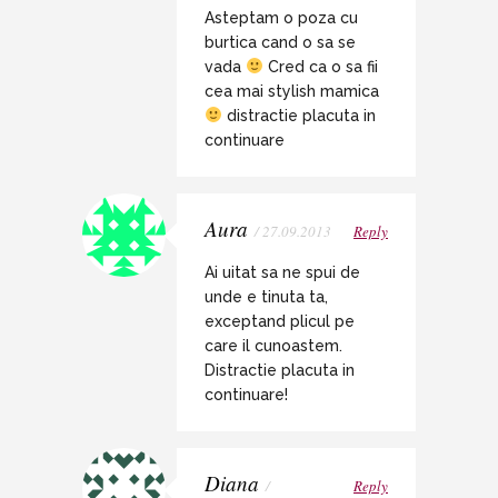
Asteptam o poza cu
burtica cand o sa se
vada
Cred ca o sa fii
cea mai stylish mamica
distractie placuta in
continuare
Aura
/ 27.09.2013
Reply
Ai uitat sa ne spui de
unde e tinuta ta,
exceptand plicul pe
care il cunoastem.
Distractie placuta in
continuare!
Diana
/
Reply