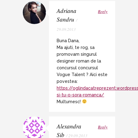
Adriana
Reply
Sandru
/
29.09.2013
Buna Dana,
Ma ajuti, te rog, sa
promovam singurul
designer roman de la
concursul concursul
Vogue Talent ? Aici este
povestea:
https://oglindacatreprezent.wordpre
si-tu-o-sora-romanca/
Multumesc!
Alexandra
Reply
Sib
/ 29.09.2013