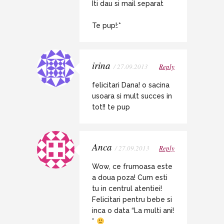
Iti dau si mail separat
Te pup!:*
irina
/ 27.09.2013
Reply
felicitari Dana! o sacina
usoara si mult succes in
tot!! te pup
Anca
/ 27.09.2013
Reply
Wow, ce frumoasa este
a doua poza! Cum esti
tu in centrul atentiei!
Felicitari pentru bebe si
inca o data “La multi ani!
”