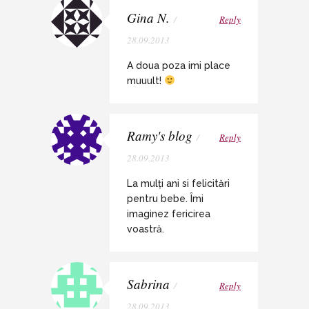
Gina N.
/
Reply
28.09.2013
A doua poza imi place
muuult!
Ramy's blog
/
Reply
28.09.2013
La mulți ani si felicitări
pentru bebe. Îmi
imaginez fericirea
voastră.
Sabrina
/
Reply
28.09.2013