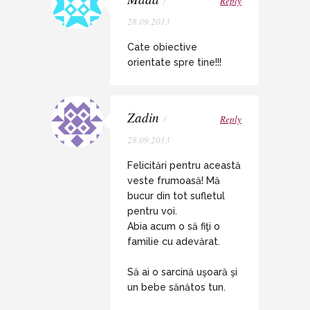
/
Reply
28.09.2013
Cate obiective
orientate spre tine!!!
Zadin
/
Reply
28.09.2013
Felicitări pentru această
veste frumoasă! Mă
bucur din tot sufletul
pentru voi.
Abia acum o să fiţi o
familie cu adevărat.
Să ai o sarcină uşoară şi
un bebe sănătos tun.