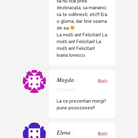
sa nu stai prea
dezbracata, sa mananci,
sa te odihnesti, etc!!! Era
o gluma, dar tine seama
de ea
La multi ani! Felicitari! La
multi ani! Felicitari! La
multi ani! Felicitari!
Ioana Ionescu
Magda
/
Reply
27.09.2013
La ce prezentari mergi?
pune pooozeeee!!
Elena
/
Reply