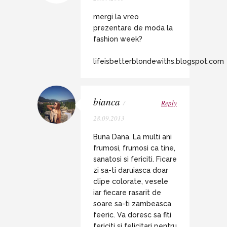
mergi la vreo
prezentare de moda la
fashion week?
lifeisbetterblondewiths.blogspot.com
bianca
/
Reply
28.09.2013
Buna Dana. La multi ani
frumosi, frumosi ca tine,
sanatosi si fericiti. Ficare
zi sa-ti daruiasca doar
clipe colorate, vesele
iar fiecare rasarit de
soare sa-ti zambeasca
feeric. Va doresc sa fiti
fericiti si felicitari pentru