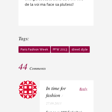
de la voi ma face sa plutesc!
Tags:
Paris Fashion Week
PFW 2013
street style
44
Comments
In time for
Reply
fashion
/
27.09.2013