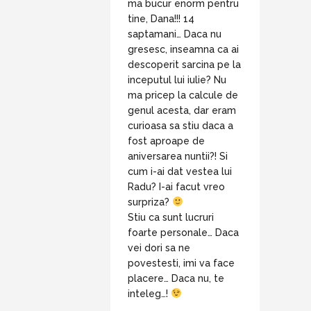
ma bucur enorm pentru
tine, Dana!!! 14
saptamani… Daca nu
gresesc, inseamna ca ai
descoperit sarcina pe la
inceputul lui iulie? Nu
ma pricep la calcule de
genul acesta, dar eram
curioasa sa stiu daca a
fost aproape de
aniversarea nuntii?! Si
cum i-ai dat vestea lui
Radu? I-ai facut vreo
surpriza?
Stiu ca sunt lucruri
foarte personale… Daca
vei dori sa ne
povestesti, imi va face
placere… Daca nu, te
inteleg…!