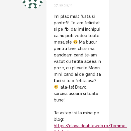
27.09.2013
Imi plac mult fusta si
pantofii! Te-am felicitat
si pe fb, dar imi inchipui
ca nu poti vedea toate
mesajele
Ma bucur
pentru tine, chiar ma
gandeam cand te-am
vazut cu fetita aceea in
poze, cu plicurile Moon
mini, cand ai de gand sa
faci si tu o fetita asa?
Iata-te! Bravo,
sarcina usoara si toate
bune!
Te astept si la mine pe
blog:
https://diana.doubleweb.ro/femme-