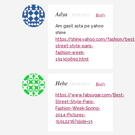
Adya
/ 28.09.2013
Reply
Am gasit asta pe yahoo
shine
https://shine.yahoo.com/fashion/best
street-style-paris-
fashion-week-
191300690.html
Hehe
/ 29.09.2013
Reply
https://www.fabsugar.com/Best-
Street-Style-Paris-
Fashion-Week-Spring-
2014-Pictures-
31912236?slide=15