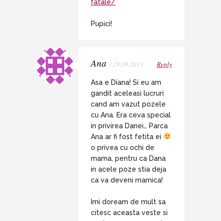
fatale/
Pupici!
Ana
/ 28.09.2013
Reply
Asa e Diana! Si eu am
gandit aceleasi lucruri
cand am vazut pozele
cu Ana. Era ceva special
in privirea Danei… Parca
Ana ar fi fost fetita ei
o privea cu ochi de
mama, pentru ca Dana
in acele poze stia deja
ca va deveni mamica!
Imi doream de mult sa
citesc aceasta veste si