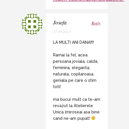
Josefa
/
Reply
27.09.2013
LA MULTI ANI DANA!!!!
Ramai la fel, acea
persoana joviala, calda,
feminina, eleganta,
naturala, copilaroasa,
geniala pe care o stim
toti!
ma bucur mult ca te-am
revazut la Atelierele
Unica (miroseai asa bine
cand ne-am pupat!