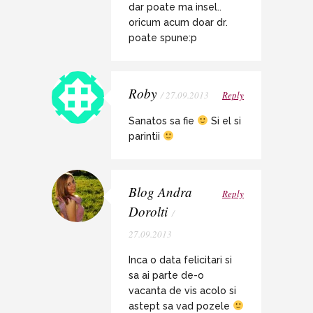
dar poate ma insel..
oricum acum doar dr.
poate spune:p
Roby
/ 27.09.2013
Reply
Sanatos sa fie
Si el si
parintii
Blog Andra
Reply
Dorolti
/
27.09.2013
Inca o data felicitari si
sa ai parte de-o
vacanta de vis acolo si
astept sa vad pozele