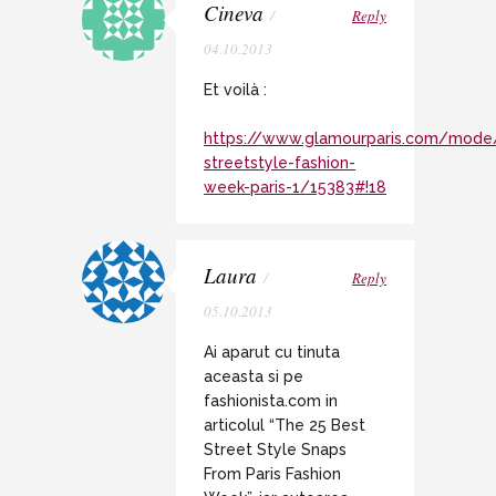
Cineva
/
Reply
04.10.2013
Et voilà :
https://www.glamourparis.com/mode/
streetstyle-fashion-
week-paris-1/15383#!18
Laura
/
Reply
05.10.2013
Ai aparut cu tinuta
aceasta si pe
fashionista.com in
articolul “The 25 Best
Street Style Snaps
From Paris Fashion