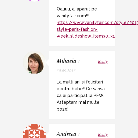
Oauuu, ai aparut pe
vanityfair.com!!!
https://www.vanityfair.com/style/201
style-paris-fashion-
week_slideshow_item30_31
Mihaela
/
Reply
30.09.2013
La multi ani si felicitari
pentru bebe!! Ce sansa
ca ai participat la PFW.
Asteptam mai multe
poze!
Andreea
/
Reply