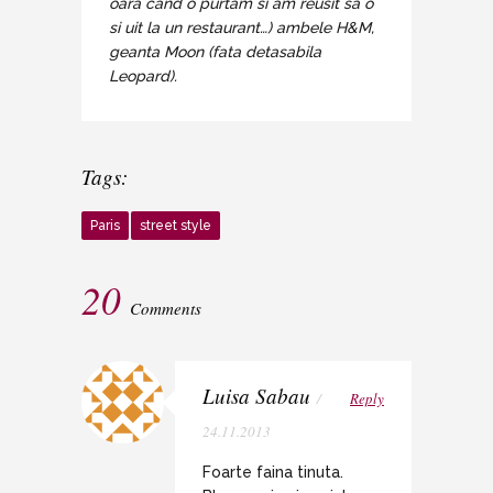
oara cand o purtam si am reusit sa o
si uit la un restaurant…) ambele H&M,
geanta Moon (fata detasabila
Leopard).
Tags:
Paris
street style
20
Comments
Luisa Sabau
/
Reply
24.11.2013
Foarte faina tinuta.