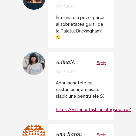
24.11.2013
Într-una din poze, parcă
ai sobrietatea gărzii de
la Palatul Buckingham!
AdinaN.
/
Reply
24.11.2013
Ador jachetele cu
nasturi aurii, am asa o
slabiciune pentru ele :X
https://visiononfashion.blogspot.ro/
Ana Barbu
/
Reply