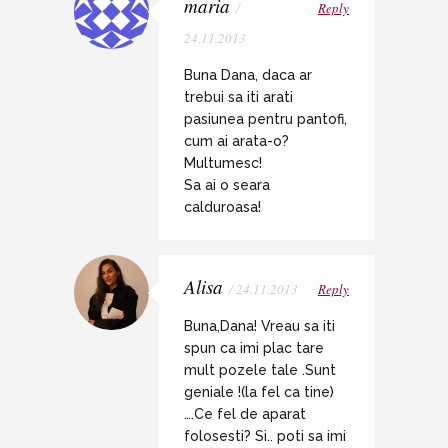
maria
/
Reply
24.11.2013
Buna Dana, daca ar
trebui sa iti arati
pasiunea pentru pantofi,
cum ai arata-o?
Multumesc!
Sa ai o seara
calduroasa!
Alisa
/ 24.11.2013
Reply
Buna,Dana! Vreau sa iti
spun ca imi plac tare
mult pozele tale .Sunt
geniale !(la fel ca tine)
….Ce fel de aparat
folosesti? Si.. poti sa imi