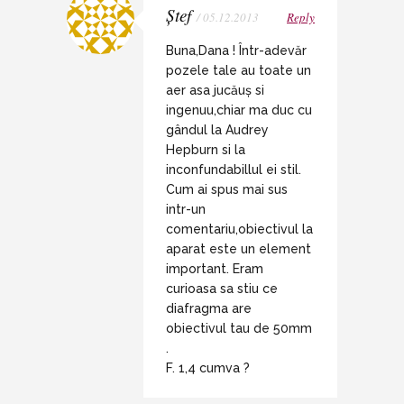
Ștef
/ 05.12.2013
Reply
Buna,Dana ! Într-adevăr
pozele tale au toate un
aer asa jucăuș si
ingenuu,chiar ma duc cu
gândul la Audrey
Hepburn si la
inconfundabillul ei stil.
Cum ai spus mai sus
intr-un
comentariu,obiectivul la
aparat este un element
important. Eram
curioasa sa stiu ce
diafragma are
obiectivul tau de 50mm
.
F. 1,4 cumva ?