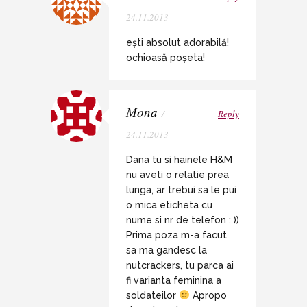
24.11.2013
ești absolut adorabilă!
ochioasă poșeta!
Mona
/
Reply
24.11.2013
Dana tu si hainele H&M
nu aveti o relatie prea
lunga, ar trebui sa le pui
o mica eticheta cu
nume si nr de telefon : ))
Prima poza m-a facut
sa ma gandesc la
nutcrackers, tu parca ai
fi varianta feminina a
soldateilor
Apropo