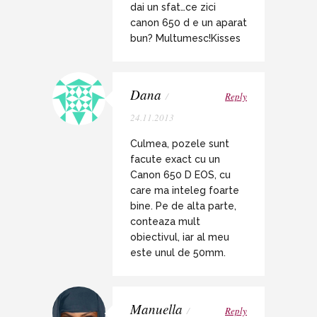
dai un sfat…ce zici
canon 650 d e un aparat
bun? Multumesc!Kisses
Dana
/
Reply
24.11.2013
Culmea, pozele sunt
facute exact cu un
Canon 650 D EOS, cu
care ma inteleg foarte
bine. Pe de alta parte,
conteaza mult
obiectivul, iar al meu
este unul de 50mm.
Manuella
/
Reply