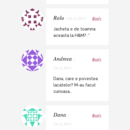
Ralu
/ 24.11.2013
Reply
Jacheta e de toamna
aceasta la H&M? :*
Andreea
/
Reply
24.11.2013
Dana, care e povestea
lacatelor? M-au facut
curioasa…
Dana
/
Reply
24.11.2013