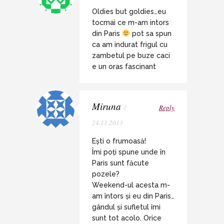
Oldies but goldies…eu
tocmai ce m-am intors
din Paris
pot sa spun
ca am indurat frigul cu
zambetul pe buze caci
e un oras fascinant
Miruna
/
Reply
24.11.2013
Ești o frumoasă!
Îmi poți spune unde în
Paris sunt făcute
pozele?
Weekend-ul acesta m-
am întors și eu din Paris…
gândul și sufletul îmi
sunt tot acolo. Orice