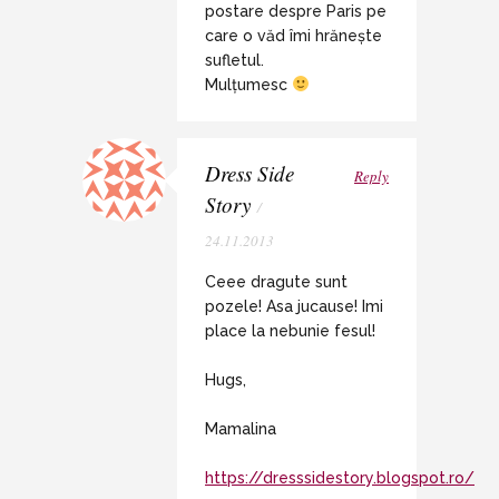
postare despre Paris pe
care o văd îmi hrănește
sufletul.
Mulțumesc
Dress Side
Reply
Story
/
24.11.2013
Ceee dragute sunt
pozele! Asa jucause! Imi
place la nebunie fesul!
Hugs,
Mamalina
https://dresssidestory.blogspot.ro/