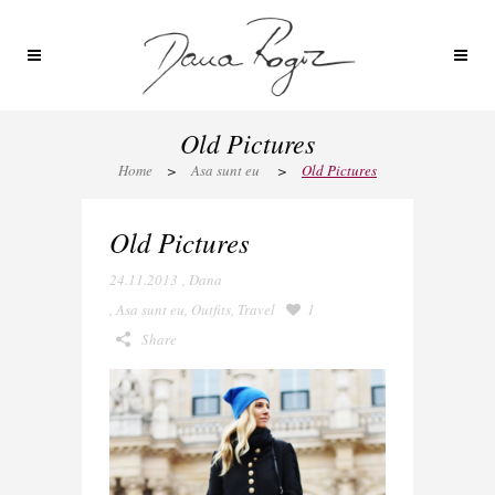
Old Pictures
Home
>
Asa sunt eu
>
Old Pictures
Old Pictures
24.11.2013
,
Dana
,
Asa sunt eu
,
Outfits
,
Travel
1
Share