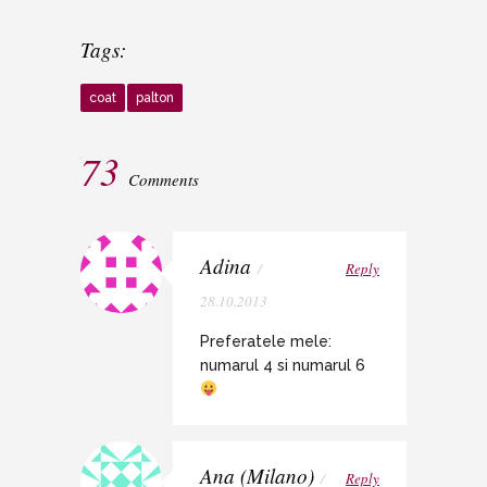
Tags:
coat
palton
73
Comments
Adina
/
Reply
28.10.2013
Preferatele mele:
numarul 4 si numarul 6
Ana (Milano)
/
Reply