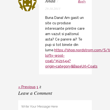
Anda
/
Reply
29.10.2013
Buna Dana! Am gasit un
site cu produse
interesante printre care
am vazut si paltonul
asta? Ce parere ai? Te
pup si tot binele din
lume.
https://shop.nordstrom.com/S/t
lofty-wool-
coat/3521544?
origin=category&BaseUrl=Coats
« Previous
1
2
Leave a Comment