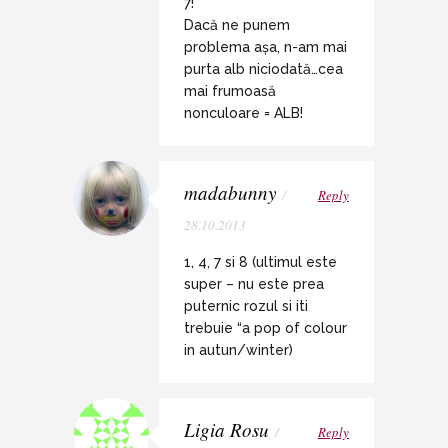
7!
Dacă ne punem
problema așa, n-am mai
purta alb niciodată…cea
mai frumoasă
nonculoare = ALB!
madabunny
/
Reply
28.10.2013
1, 4, 7 si 8 (ultimul este
super – nu este prea
puternic rozul si iti
trebuie “a pop of colour
in autun/winter)
Ligia Rosu
/
Reply