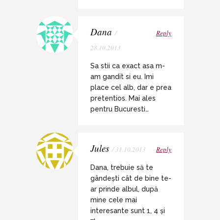
Dana
/
Reply
28.10.2013
Sa stii ca exact asa m-
am gandit si eu. Imi
place cel alb, dar e prea
pretentios. Mai ales
pentru Bucuresti…
Jules
/ 31.10.2013
Reply
Dana, trebuie să te
gândești cât de bine te-
ar prinde albul, după
mine cele mai
interesante sunt 1, 4 și