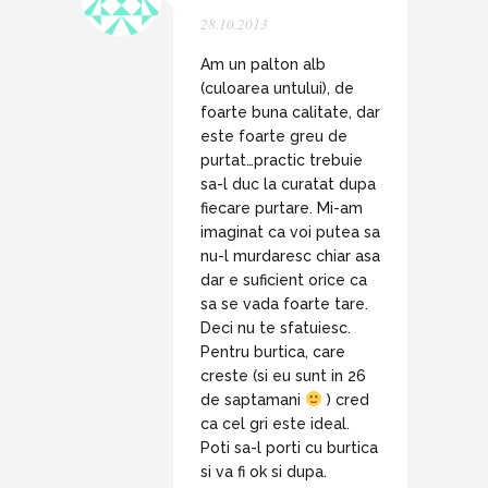
28.10.2013
Am un palton alb
(culoarea untului), de
foarte buna calitate, dar
este foarte greu de
purtat…practic trebuie
sa-l duc la curatat dupa
fiecare purtare. Mi-am
imaginat ca voi putea sa
nu-l murdaresc chiar asa
dar e suficient orice ca
sa se vada foarte tare.
Deci nu te sfatuiesc.
Pentru burtica, care
creste (si eu sunt in 26
de saptamani
) cred
ca cel gri este ideal.
Poti sa-l porti cu burtica
si va fi ok si dupa.