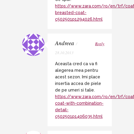
https://www.zara.com/ro/en/trf/coa
breasted-coat-
c502501p1294026.html
Andreea
/
Reply
28.10.2013
Aceasta cred ca va fi
alegerea mea pentru
acest sezon. Imi place
insertia accea de piele
de pe umeri si talie.
https://www.zara.com/ro/en/trf/coa
coat-with-combination-
detail-
c502501p1406035.html