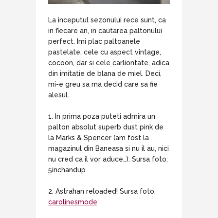
La inceputul sezonului rece sunt, ca
in fiecare an, in cautarea paltonului
perfect. Imi plac paltoanele
pastelate, cele cu aspect vintage,
cocoon, dar si cele carliontate, adica
din imitatie de blana de miel. Deci,
mi-e greu sa ma decid care sa fie
alesul.
1. In prima poza puteti admira un
palton absolut superb dust pink de
la Marks & Spencer (am fost la
magazinul din Baneasa si nu il au, nici
nu cred ca il vor aduce…). Sursa foto:
5inchandup
2. Astrahan reloaded! Sursa foto:
carolinesmode