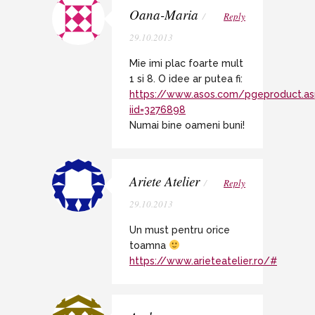
Oana-Maria
/
Reply
29.10.2013
Mie imi plac foarte mult
1 si 8. O idee ar putea fi:
https://www.asos.com/pgeproduct.as
iid=3276898
Numai bine oameni buni!
Ariete Atelier
/
Reply
29.10.2013
Un must pentru orice
toamna
https://www.arieteatelier.ro/#