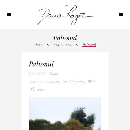
Paltonul
Home
>
Asa sunt eu
>
Paltonul
Paltonul
26.10.2013
,
Dana
,
Asa sunt eu
,
Inspiration
,
Shopping
1
Share