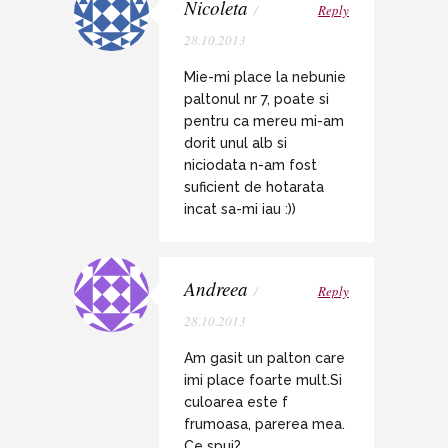
Nicoleta
/
Reply
28.10.2013
Mie-mi place la nebunie
paltonul nr 7, poate si
pentru ca mereu mi-am
dorit unul alb si
niciodata n-am fost
suficient de hotarata
incat sa-mi iau :))
Andreea
/
Reply
28.10.2013
Am gasit un palton care
imi place foarte mult.Si
culoarea este f
frumoasa, parerea mea.
Ce spui?