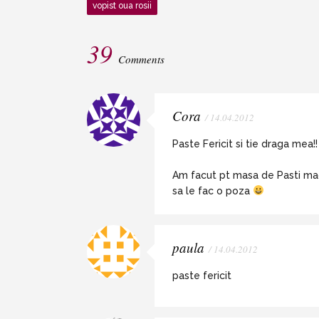
vopist oua rosii
39
Comments
Cora
/ 14.04.2012
Paste Fericit si tie draga mea!!
Am facut pt masa de Pasti maca
sa le fac o poza
paula
/ 14.04.2012
paste fericit