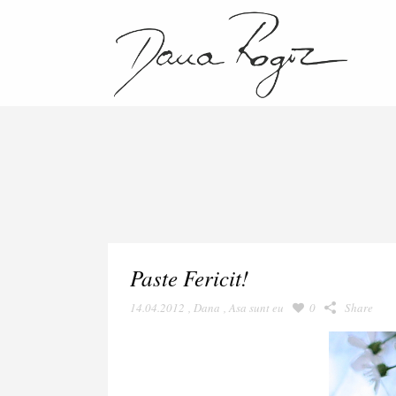
Paste Fericit!
14.04.2012
,
Dana
,
Asa sunt eu
0
Share