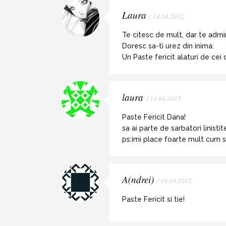
Laura
/ 14.04.2012
Te citesc de mult, dar te admi
Doresc sa-ti urez din inima:
Un Paste fericit alaturi de cei d
laura
/ 14.04.2012
Paste Fericit Dana!
sa ai parte de sarbatori linistit
ps:imi place foarte mult cum 
A(ndrei)
/ 14.04.2012
Paste Fericit si tie!