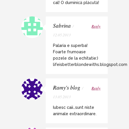
cal! O duminică plăcută!
Sabrina
/
Reply
12.05.2013
Palaria e superba!
Foarte frumoase
pozele de la echitatie:)
lifeisbetterblondewiths.blogspot.com
Ramy's blog
/
Reply
13.05.2013
Iubesc caii…sunt niste
animale extraordinare.