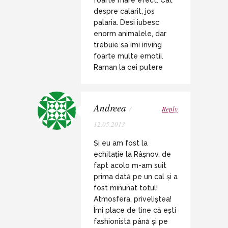
despre calarit, jos
palaria. Desi iubesc
enorm animalele, dar
trebuie sa imi inving
foarte multe emotii.
Raman la cei putere
Andreea
/
Reply
12.05.2013
Și eu am fost la
echitație la Râșnov, de
fapt acolo m-am suit
prima dată pe un cal și a
fost minunat totul!
Atmosfera, priveliștea!
Îmi place de tine că ești
fashionistă până și pe