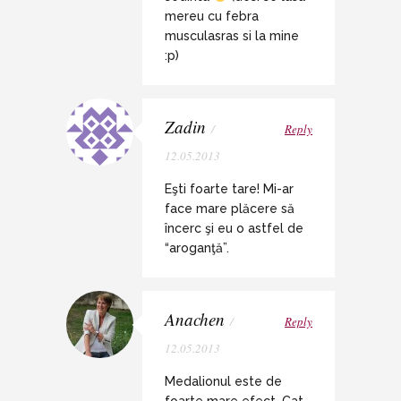
mereu cu febra
musculasras si la mine
:p)
Zadin
/
Reply
12.05.2013
Eşti foarte tare! Mi-ar
face mare plăcere să
încerc şi eu o astfel de
“aroganţă”.
Anachen
/
Reply
12.05.2013
Medalionul este de
foarte mare efect. Cat