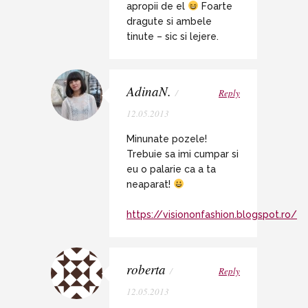
apropii de el
Foarte
dragute si ambele
tinute – sic si lejere.
AdinaN.
/
Reply
12.05.2013
Minunate pozele!
Trebuie sa imi cumpar si
eu o palarie ca a ta
neaparat!
https://visiononfashion.blogspot.ro/
roberta
/
Reply
12.05.2013