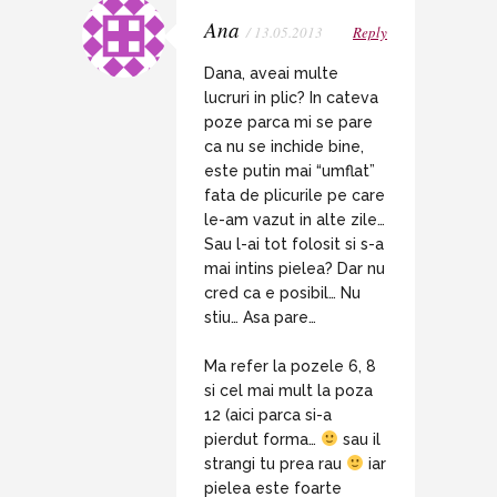
Ana
/ 13.05.2013
Reply
Dana, aveai multe
lucruri in plic? In cateva
poze parca mi se pare
ca nu se inchide bine,
este putin mai “umflat”
fata de plicurile pe care
le-am vazut in alte zile…
Sau l-ai tot folosit si s-a
mai intins pielea? Dar nu
cred ca e posibil… Nu
stiu… Asa pare…
Ma refer la pozele 6, 8
si cel mai mult la poza
12 (aici parca si-a
pierdut forma…
sau il
strangi tu prea rau
iar
pielea este foarte