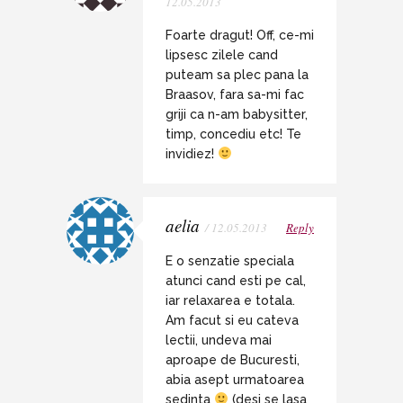
12.05.2013
Foarte dragut! Off, ce-mi
lipsesc zilele cand
puteam sa plec pana la
Braasov, fara sa-mi fac
griji ca n-am babysitter,
timp, concediu etc! Te
invidiez!
aelia
/ 12.05.2013
Reply
E o senzatie speciala
atunci cand esti pe cal,
iar relaxarea e totala.
Am facut si eu cateva
lectii, undeva mai
aproape de Bucuresti,
abia asept urmatoarea
sedinta
(desi se lasa