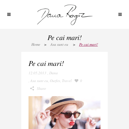
Pe cai mari!
Home
>
Asa sunt eu
>
Pe cai mari!
Pe cai mari!
12.05.2013
,
Dana
,
Asa sunt eu
,
Outfits
,
Travel
0
Share