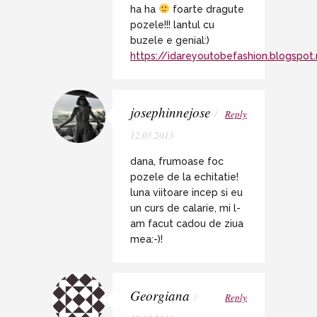
ha ha
foarte dragute
pozele!!! lantul cu
buzele e genial:)
https://idareyoutobefashion.blogspot.
josephinnejose
/
Reply
12.05.2013
dana, frumoase foc
pozele de la echitatie!
luna viitoare incep si eu
un curs de calarie, mi l-
am facut cadou de ziua
mea:-)!
Georgiana
/
Reply