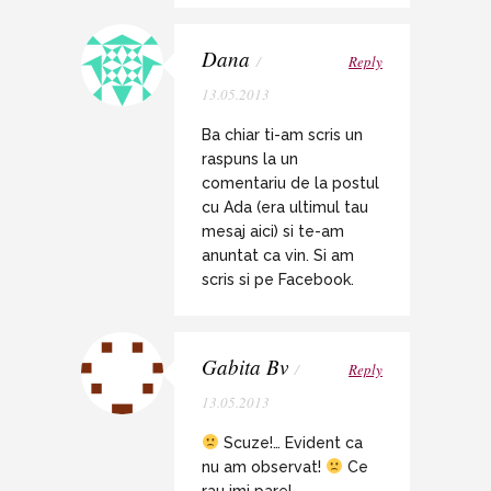
Dana
/
Reply
13.05.2013
Ba chiar ti-am scris un
raspuns la un
comentariu de la postul
cu Ada (era ultimul tau
mesaj aici) si te-am
anuntat ca vin. Si am
scris si pe Facebook.
Gabita Bv
/
Reply
13.05.2013
Scuze!… Evident ca
nu am observat!
Ce
rau imi pare!….