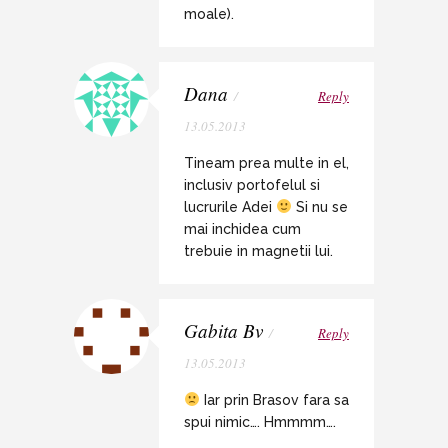
moale).
Dana
/
Reply
13.05.2013
Tineam prea multe in el,
inclusiv portofelul si
lucrurile Adei
Si nu se
mai inchidea cum
trebuie in magnetii lui.
Gabita Bv
/
Reply
13.05.2013
Iar prin Brasov fara sa
spui nimic…. Hmmmm….