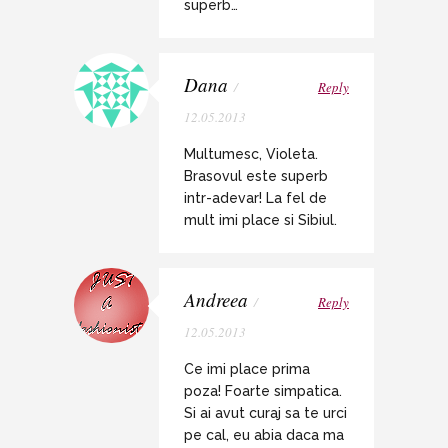
superb…
Dana
/
Reply
12.05.2013
Multumesc, Violeta.
Brasovul este superb
intr-adevar! La fel de
mult imi place si Sibiul.
Andreea
/
Reply
12.05.2013
Ce imi place prima
poza! Foarte simpatica.
Si ai avut curaj sa te urci
pe cal, eu abia daca ma