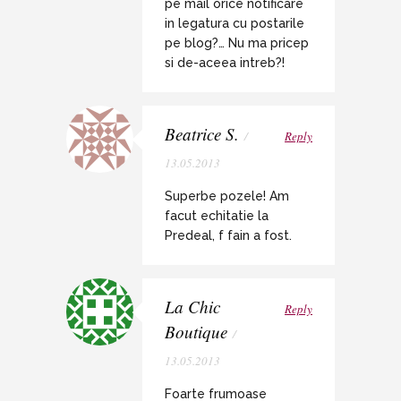
pe mail orice notificare
in legatura cu postarile
pe blog?… Nu ma pricep
si de-aceea intreb?!
Beatrice S.
/
Reply
13.05.2013
Superbe pozele! Am
facut echitatie la
Predeal, f fain a fost.
La Chic
Reply
Boutique
/
13.05.2013
Foarte frumoase