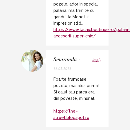
pozele, ador in special
palaria, ma trimite cu
gandul la Monet si
impresionisti :)…
https://www.lachicboutique.ro/palarii-
accesorii-super-chic/
Smaranda
/
Reply
13.05.2013
Foarte frumoase
pozele, mai ales prima!
Si calul tau parca era
din poveste, minunat!
https://the–
street.blogspot.ro