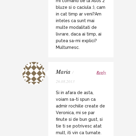
mi comand de la Asos 2
bluze si o caciula :), cam
in cat timp ar veni?Am
inteles ca sunt mai
multe modalitati de
livrare, daca ai timp, ai
putea sa-mi explici?
Multumesc.
Maria
/
Reply
26.08.2013
Si in afara de asta,
voiam sa-ti spun ca
admir rochiile create de
Veronica, mi se par
finute si de bun gust, si
tie ti se potrivesc atat
mult, iti vin ca turnate.