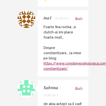
ina1
/ 26.08.2013
Reply
Foarte fina rochia….si
clutch-ul imi place
foarte mult…
Despre
constientizare…..la mine
pe blog:
https://www.consilierepsihologica.co
constientizarii/
Sabrina
/
Reply
26.08.2013
de abia astept sa il vad!