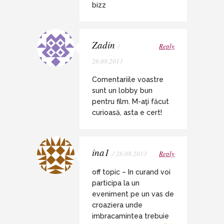
bizz
Zadin
/
Reply
26.08.2013
Comentariile voastre
sunt un lobby bun
pentru film. M-aţi făcut
curioasă, asta e cert!
ina1
/ 26.08.2013
Reply
off topic – In curand voi
participa la un
eveniment pe un vas de
croaziera unde
imbracamintea trebuie