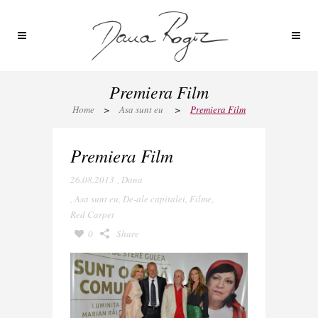
Premiera Film
Home
>
Asa sunt eu
>
Premiera Film
Premiera Film
26.08.2013
,
Dana
,
Asa sunt eu
,
De-ale capitalei
,
Filme
,
Red Carpet
0
Share