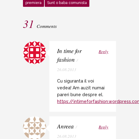
premiera
Sunt o baba comunista
31
Comments
In time for
Reply
fashion
/
26.08.2013
Cu siguranta il voi
vedea! Am auzit numai
pareri bune despre el.
https://intimeforfashion.wordpress.c
Anreea
/
Reply
26.08.2013