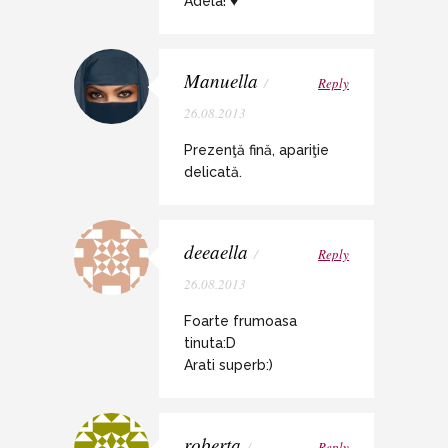
Adela! ♥
Manuella
/
Reply
26.08.2013
Prezenţă fină, apariţie
delicată.
deeaella
/
Reply
26.08.2013
Foarte frumoasa
tinuta:D
Arati superb:)
roberta
/
Reply