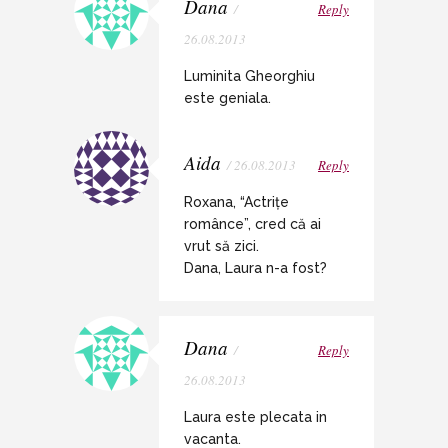
Dana
/
Reply
26.08.2013
Luminita Gheorghiu
este geniala.
Aida
/ 26.08.2013
Reply
Roxana, “Actrițe
românce”, cred că ai
vrut să zici.
Dana, Laura n-a fost?
Dana
/
Reply
26.08.2013
Laura este plecata in
vacanta.