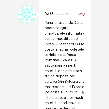
SSD
/ 27.08.2013
Reply
Pana iti raspunde Dana,
poate te ajuta
urmatoarele informatii –
sunt 2 modalitati de
livrare – Standard (nu te
costa nimic, iar coletele
le ridici de la Posta
Romana) – cam in 2
saptamani primesti
coletul, depinde insa si
din ce depozit fac
livrarea (din Belgia ajung
mai repede) – si Express
(te costa 14 euro, in 4-5
zile lucratoare primesti
coletul – oscilieaza in
functie de depozit).