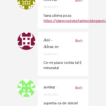
26.08.2013
faina ultima poza
https://idareyoutobefashion.blogspot.
Ani -
Reply
Alesa.ro
/
26.08.2013
Ce-mi place rochia ta! E
minunata!
sorina
/
Reply
26.08.2013
superba ca de obicei!