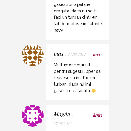
gasesti si o palarie
draguta, daca nu sa-ti
faci un turban dintr-un
sal de matase in culorile
navy.
ina1
/ 27.08.2013
Reply
Multumesc muuult
pentru sugestii….sper sa
reusesc sa imi fac un
turban, daca nu imi
gasesc o palariuta
Magda
/
Reply
27.08.2013