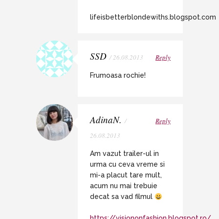
lifeisbetterblondewiths.blogspot.com
SSD
/ 26.08.2013
Reply
Frumoasa rochie!
AdinaN.
/
Reply
26.08.2013
Am vazut trailer-ul in
urma cu ceva vreme si
mi-a placut tare mult,
acum nu mai trebuie
decat sa vad filmul
https://visiononfashion.blogspot.ro/