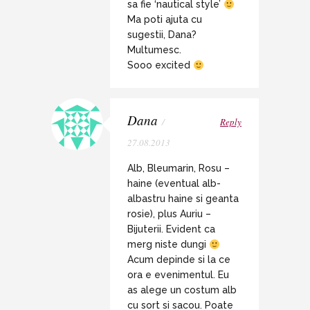
sa fie ‘nautical style’
Ma poti ajuta cu
sugestii, Dana?
Multumesc.
Sooo excited
Dana
/
Reply
27.08.2013
Alb, Bleumarin, Rosu –
haine (eventual alb-
albastru haine si geanta
rosie), plus Auriu –
Bijuterii. Evident ca
merg niste dungi
Acum depinde si la ce
ora e evenimentul. Eu
as alege un costum alb
cu sort si sacou. Poate