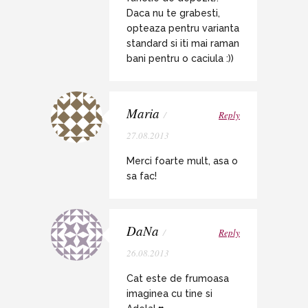
Daca nu te grabesti,
opteaza pentru varianta
standard si iti mai raman
bani pentru o caciula :))
Maria
/
Reply
27.08.2013
Merci foarte mult, asa o
sa fac!
DaNa
/
Reply
26.08.2013
Cat este de frumoasa
imaginea cu tine si