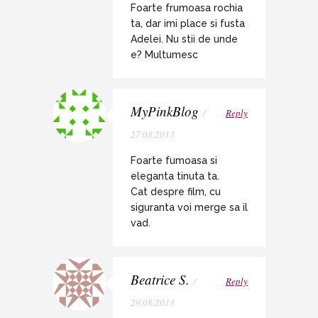
Foarte frumoasa rochia
ta, dar imi place si fusta
Adelei. Nu stii de unde
e? Multumesc
MyPinkBlog
/
Reply
27.08.2013
Foarte fumoasa si
eleganta tinuta ta.
Cat despre film, cu
siguranta voi merge sa il
vad.
Beatrice S.
/
Reply
29.08.2013