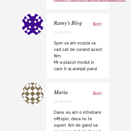
Ramy's Blog
/
Reply
26.08.2013
Sper sa am ocazia sa
vad cat de curand acest
film.
Mi-a placut modul in
care ti-ai aranjat parul
Maria
/
Reply
26.08.2013
Dana, eu am o intrebare
offtopic, daca nu te
superi: Am de gand sa-