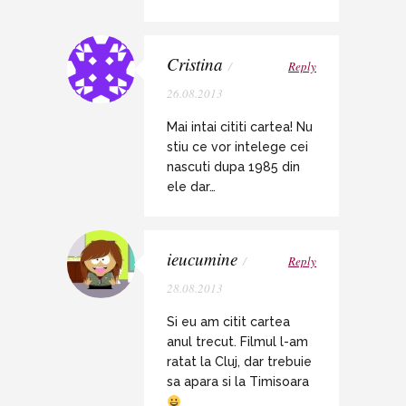
Cristina
/
Reply
26.08.2013
Mai intai cititi cartea! Nu
stiu ce vor intelege cei
nascuti dupa 1985 din
ele dar…
ieucumine
/
Reply
28.08.2013
Si eu am citit cartea
anul trecut. Filmul l-am
ratat la Cluj, dar trebuie
sa apara si la Timisoara