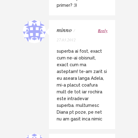
primer? :))
minno
/
Reply
27.03.2012
superba ai fost, exact
cum ne-ai obisnuit,
exact cum ma
asteptam! te-am zarit si
eu aseara langa Adela,
mi-a placut coafura
mult de tot iar rochira
este intradevar
superba. multumesc
Diana pt poze, pe net
nu am gasit inca nimic