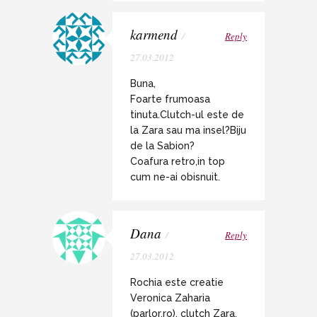
karmend
/
Reply
27.03.2012
Buna,
Foarte frumoasa
tinuta.Clutch-ul este de
la Zara sau ma insel?Biju
de la Sabion?
Coafura retro,in top
cum ne-ai obisnuit.
Dana
/
Reply
27.03.2012
Rochia este creatie
Veronica Zaharia
(parlor.ro), clutch Zara,