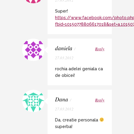
Super!
https://www.facebook.com/photo.ph
fbid=10150778806617018&set=a.1015
daniela
/
Reply
27.03.2012
rochia adelei geniala ca
de obicei!
Dana
/
Reply
27.03.2012
Da, creatie personala
superba!