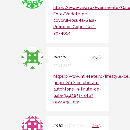
https://www.viva.ro/Evenimente/Gale
Foto/Vedete-pe-
covorul-rosu-la-Gala-
Premiilor-Gopo-2012-
2034014
maria
/
Reply
27.03.2012
https://www.intrefete.ro/lifestyle/cel
gopo-2012-celebritati-
autohtone-in-tinute-de-
gala-9442651-foto?
p=24#gallery
cata
/ 27.03.2012
Reply