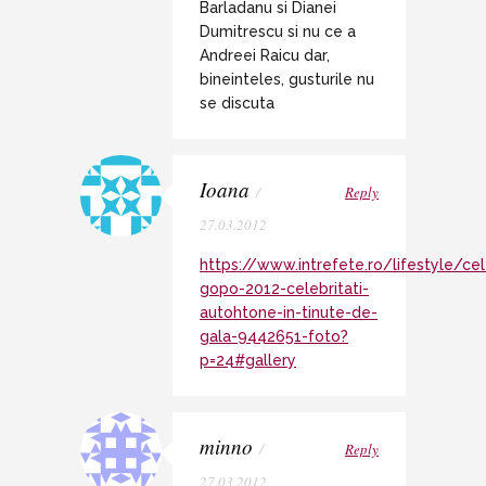
Barladanu si Dianei
Dumitrescu si nu ce a
Andreei Raicu dar,
bineinteles, gusturile nu
se discuta
Ioana
/
Reply
27.03.2012
https://www.intrefete.ro/lifestyle/cel
gopo-2012-celebritati-
autohtone-in-tinute-de-
gala-9442651-foto?
p=24#gallery
minno
/
Reply
27.03.2012