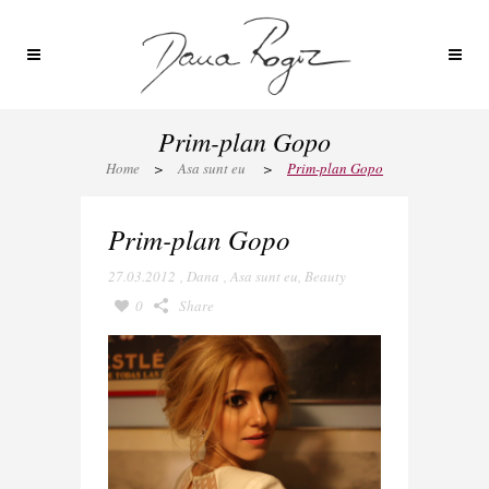
Prim-plan Gopo
Home
>
Asa sunt eu
>
Prim-plan Gopo
Prim-plan Gopo
27.03.2012
,
Dana
,
Asa sunt eu
,
Beauty
0
Share