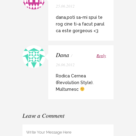
25.06.2012
dana,poti sa-mi spui te
rog cine ti-a facut parul
ca este gorgeous <3
Dana
/
Reply
26.06.2012
Rodica Cernea
(Revolution Style).
Multumesc
Leave a Comment