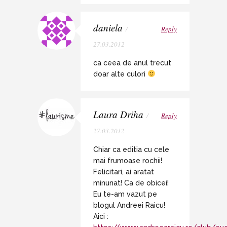
daniela
/
Reply
27.03.2012
ca ceea de anul trecut
doar alte culori
Laura Driha
/
Reply
27.03.2012
Chiar ca editia cu cele
mai frumoase rochii!
Felicitari, ai aratat
minunat! Ca de obicei!
Eu te-am vazut pe
blogul Andreei Raicu!
Aici :