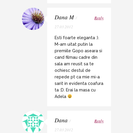
Dana M
/
Reply
27.03.2012
Esti foarte eleganta :).
M-am uitat putin la
premiile Gopo aseara si
cand filmau cadre din
sala am reusit sa te
ochiesc destul de
repede pt ca mie mi-a
sarit in evidenta coafura
ta :D. Erai la masa cu
Adela
Dana
/
Reply
27.03.2012