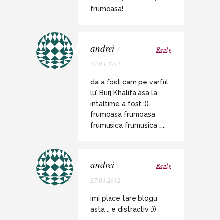
frumoasa!
andrei
/
Reply
27.03.2012
da a fost cam pe varful
lu’ Burj Khalifa asa la
intaltime a fost :))
frumoasa frumoasa
frumusica frumusica …..
andrei
/
Reply
27.03.2012
imi place tare blogu
asta .. e distractiv :))