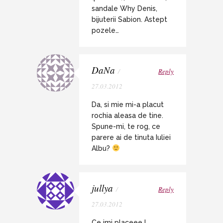
sandale Why Denis,
bijuterii Sabion. Astept
pozele…
DaNa
/
Reply
27.03.2012
Da, si mie mi-a placut
rochia aleasa de tine.
Spune-mi, te rog, ce
parere ai de tinuta Iuliei
Albu?
jullya
/
Reply
27.03.2012
Ce imi placeee !