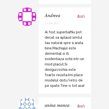
Andreea
/
Reply
13.04.2012
Ai fost superba!Nu pot
decat sa aplaud simtul
tau natural spre a arata
bine.Machiajul este
demential si iti
evidentiaza ochii intr-un
mod placut.Si
desigur,rochia este
foarte reusita.Imi place
modelul dots/retro de
pe spate.Tine-o tot asa!
anina manea
/
Reply