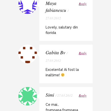
Maya
Reply
fabianescu
/
27.03.2012
Lovely, salutary din
florida
Gabita Bv
/
Reply
27.03.2012
Excelenta! Ai fost la
inaltime!
Simi
/ 27.03.2012
Reply
Ce mai…
frumoasa,frumoasa,