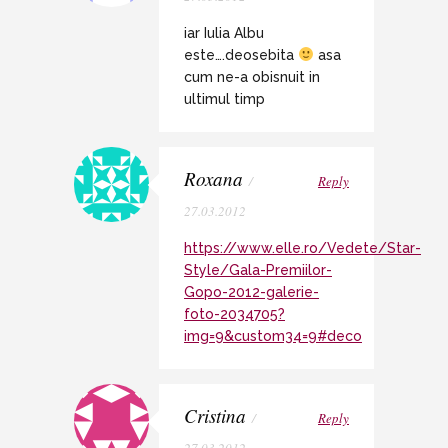
iar Iulia Albu
este….deosebita
asa
cum ne-a obisnuit in
ultimul timp
Roxana
/
Reply
27.03.2012
https://www.elle.ro/Vedete/Star-
Style/Gala-Premiilor-
Gopo-2012-galerie-
foto-2034705?
img=9&custom34=9#deco
Cristina
/
Reply
27.03.2012