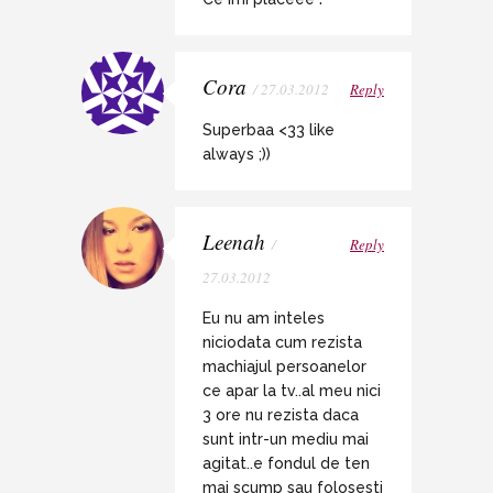
Cora
/ 27.03.2012
Reply
Superbaa <33 like
always ;))
Leenah
/
Reply
27.03.2012
Eu nu am inteles
niciodata cum rezista
machiajul persoanelor
ce apar la tv..al meu nici
3 ore nu rezista daca
sunt intr-un mediu mai
agitat..e fondul de ten
mai scump sau folosesti