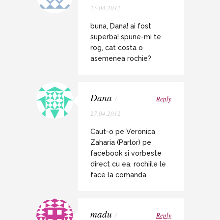
25.04.2012
buna, Dana! ai fost
superba! spune-mi te
rog, cat costa o
asemenea rochie?
Dana
/
Reply
27.04.2012
Caut-o pe Veronica
Zaharia (Parlor) pe
facebook si vorbeste
direct cu ea, rochiile le
face la comanda.
madu
/
Reply