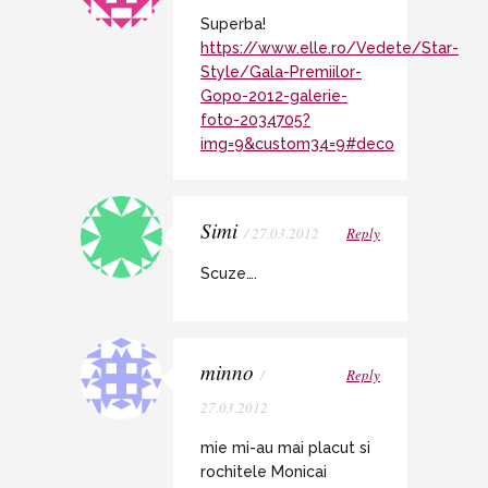
Superba!
https://www.elle.ro/Vedete/Star-
Style/Gala-Premiilor-
Gopo-2012-galerie-
foto-2034705?
img=9&custom34=9#deco
Simi
/ 27.03.2012
Reply
Scuze….
minno
/
Reply
27.03.2012
mie mi-au mai placut si
rochitele Monicai