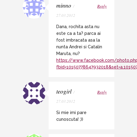
minno
/
Reply
27.03.2012
Dana, rochita asta nu
este ca a ta? parca ai
fost imbracata asa la
nunta Andrei si Catalin
Maruta, nu?
https://www.facebook.com/photo.ph
fbid=10150778647932018&set=a.10150
teogirl
/
Reply
27.03.2012
Si mie imi pare
cunoscuta! ;))