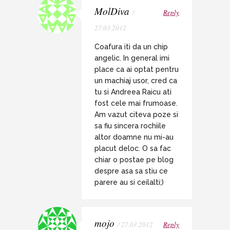
MolDiva
/
Reply
27.03.2012
Coafura iti da un chip
angelic. In general imi
place ca ai optat pentru
un machiaj usor, cred ca
tu si Andreea Raicu ati
fost cele mai frumoase.
Am vazut citeva poze si
sa fiu sincera rochiile
altor doamne nu mi-au
placut deloc. O sa fac
chiar o postae pe blog
despre asa sa stiu ce
parere au si ceilalti;)
mojo
/ 27.03.2012
Reply