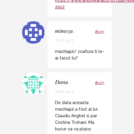
https://www.andreearaicu.ro/club/e
2012
mimoza
/
Reply
27.03.2012
machiajul/ coafura ti le-
ai facut tu?
Dana
/
Reply
28.03.2012
De data aceasta
machiajul a fost al lui
Claudiu Anghel si par
Cristina Trohani. Ma
bucur ca va place.