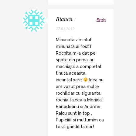
Bianca
/
Reply
27.03.2012
Minunata..absolut
minunata ai fost !
Rochita m-a dat pe
spate din prima,iar
machiajul a completat
tinuta aceasta
incantatoare
Inca nu
am vazut prea multe
rochii,dar cu siguranta
rochia ta,cea a Monicai
Barladeanu si Andreei
Raicu sunt in top .
Pupiciiiii si multumim ca
te-ai gandit la noi !