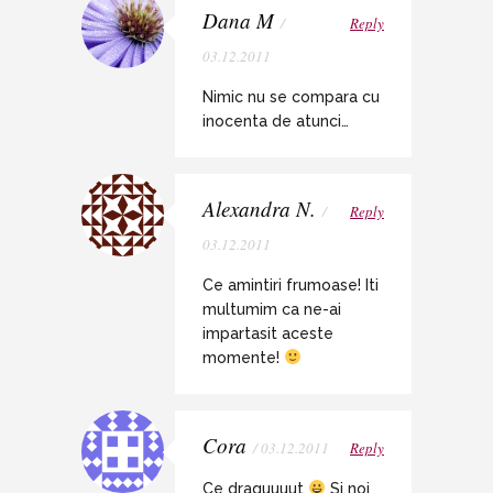
Dana M
/
Reply
03.12.2011
Nimic nu se compara cu
inocenta de atunci…
Alexandra N.
/
Reply
03.12.2011
Ce amintiri frumoase! Iti
multumim ca ne-ai
impartasit aceste
momente!
Cora
/ 03.12.2011
Reply
Ce draguuuut
Si noi