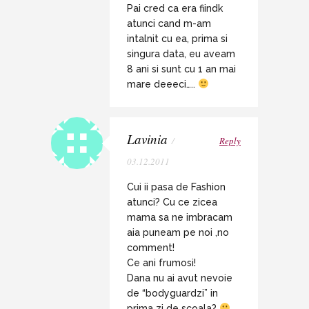
Pai cred ca era fiindk
atunci cand m-am
intalnit cu ea, prima si
singura data, eu aveam
8 ani si sunt cu 1 an mai
mare deeeci…..
Lavinia
/
Reply
03.12.2011
Cui ii pasa de Fashion
atunci? Cu ce zicea
mama sa ne imbracam
aia puneam pe noi ,no
comment!
Ce ani frumosi!
Dana nu ai avut nevoie
de “bodyguardzi” in
prima zi de scoala?