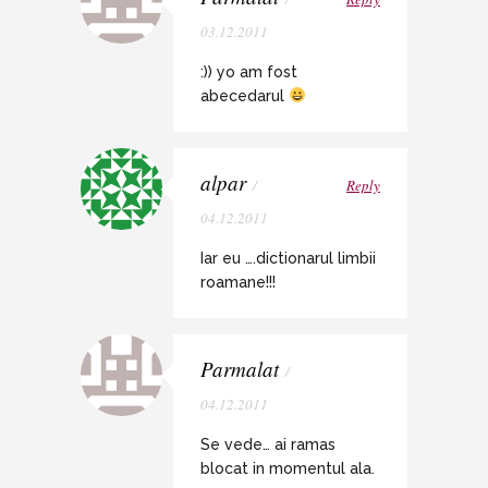
03.12.2011
:)) yo am fost
abecedarul
alpar
/
Reply
04.12.2011
Iar eu ….dictionarul limbii
roamane!!!
Parmalat
/
04.12.2011
Se vede… ai ramas
blocat in momentul ala.