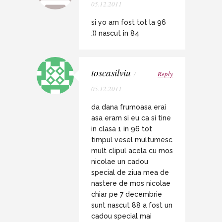
05.12.2011
si yo am fost tot la 96
:)) nascut in 84
toscasilviu
/
Reply
05.12.2011
da dana frumoasa erai
asa eram si eu ca si tine
in clasa 1 in 96 tot
timpul vesel multumesc
mult clipul acela cu mos
nicolae un cadou
special de ziua mea de
nastere de mos nicolae
chiar pe 7 decembrie
sunt nascut 88 a fost un
cadou special mai