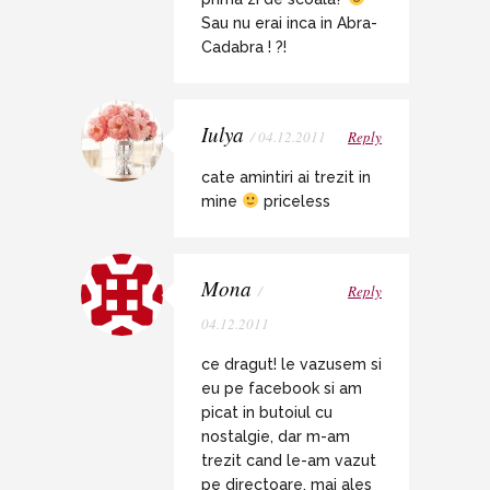
Sau nu erai inca in Abra-
Cadabra ! ?!
Iulya
/ 04.12.2011
Reply
cate amintiri ai trezit in
mine
priceless
Mona
/
Reply
04.12.2011
ce dragut! le vazusem si
eu pe facebook si am
picat in butoiul cu
nostalgie, dar m-am
trezit cand le-am vazut
pe directoare, mai ales