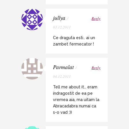
jullya
/
Reply
03.12.2011
Ce draguta esti.. ai un
zambet fermecator !
Parmalat
/
Reply
04.12.2011
Tell me about it… eram
indragostit de ea pe
vremea aia, ma uitam la
Abracadabra numai ca
s-o vad :))