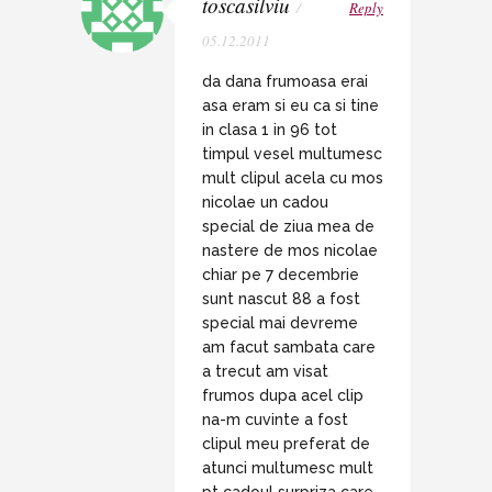
toscasilviu
/
Reply
05.12.2011
da dana frumoasa erai
asa eram si eu ca si tine
in clasa 1 in 96 tot
timpul vesel multumesc
mult clipul acela cu mos
nicolae un cadou
special de ziua mea de
nastere de mos nicolae
chiar pe 7 decembrie
sunt nascut 88 a fost
special mai devreme
am facut sambata care
a trecut am visat
frumos dupa acel clip
na-m cuvinte a fost
clipul meu preferat de
atunci multumesc mult
pt cadoul surpriza care