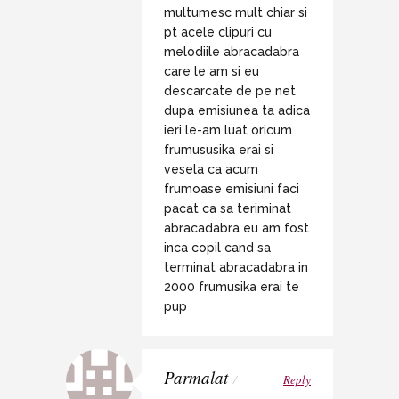
multumesc mult chiar si
pt acele clipuri cu
melodiile abracadabra
care le am si eu
descarcate de pe net
dupa emisiunea ta adica
ieri le-am luat oricum
frumususika erai si
vesela ca acum
frumoase emisiuni faci
pacat ca sa teriminat
abracadabra eu am fost
inca copil cand sa
terminat abracadabra in
2000 frumusika erai te
pup
Parmalat
/
Reply