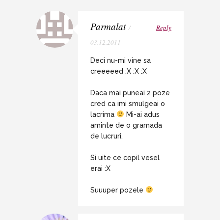
Parmalat
/
Reply
03.12.2011
Deci nu-mi vine sa
creeeeed :X :X :X
Daca mai puneai 2 poze
cred ca imi smulgeai o
lacrima
Mi-ai adus
aminte de o gramada
de lucruri.
Si uite ce copil vesel
erai :X
Suuuper pozele