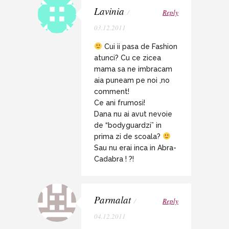
Lavinia
/
Reply
03.12.2011
Cui ii pasa de Fashion
atunci? Cu ce zicea
mama sa ne imbracam
aia puneam pe noi ,no
comment!
Ce ani frumosi!
Dana nu ai avut nevoie
de “bodyguardzi” in
prima zi de scoala?
Sau nu erai inca in Abra-
Cadabra ! ?!
Parmalat
/
Reply
04.12.2011