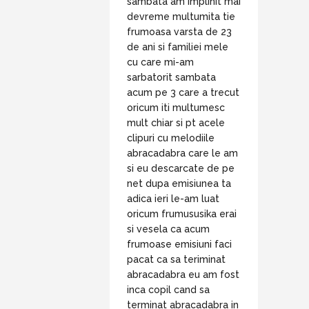
sambata am implinit mai
devreme multumita tie
frumoasa varsta de 23
de ani si familiei mele
cu care mi-am
sarbatorit sambata
acum pe 3 care a trecut
oricum iti multumesc
mult chiar si pt acele
clipuri cu melodiile
abracadabra care le am
si eu descarcate de pe
net dupa emisiunea ta
adica ieri le-am luat
oricum frumususika erai
si vesela ca acum
frumoase emisiuni faci
pacat ca sa teriminat
abracadabra eu am fost
inca copil cand sa
terminat abracadabra in