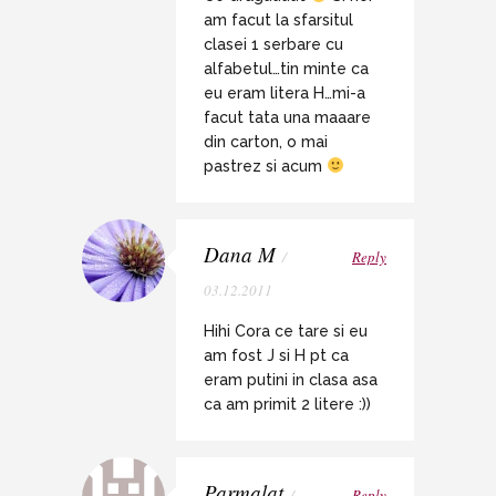
am facut la sfarsitul
clasei 1 serbare cu
alfabetul…tin minte ca
eu eram litera H…mi-a
facut tata una maaare
din carton, o mai
pastrez si acum
Dana M
/
Reply
03.12.2011
Hihi Cora ce tare si eu
am fost J si H pt ca
eram putini in clasa asa
ca am primit 2 litere :))
Parmalat
/
Reply