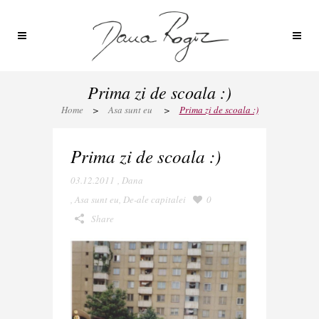
Prima zi de scoala :)
Home
>
Asa sunt eu
>
Prima zi de scoala :)
Prima zi de scoala :)
03.12.2011
,
Dana
,
Asa sunt eu
,
De-ale capitalei
0
Share