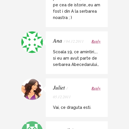
pe cea de istorie…eu am
fost i din A la serbarea
noastra ; )
Ana
/ 04.12.2011
Reply
Scoala 19, ce amintiri…..
si eu am avut parte de
serbarea Abecedarului…
Juliet
/
Reply
05.12.2011
Vai, ce draguta esti.