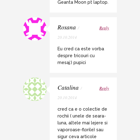
Geanta Moon pt laptop.
Roxana
/
Reply
20.10.2014
Eu cred ca este vorba
despre tricouri cu
mesaj:) pupici
Catalina
/
Reply
20.10.2014
cred ca e o colectie de
rochii ( unele de seara-
luna, altele mai lejere si
vaporoase-florile) sau
sigur ceva articole