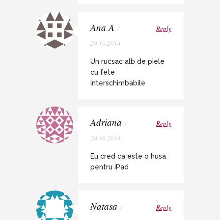
Ana A
/
Reply
20.10.2014
Un rucsac alb de piele
cu fete
interschimbabile
Adriana
/
Reply
20.10.2014
Eu cred ca este o husa
pentru iPad
Natasa
/
Reply