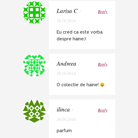
Larisa C
/
Reply
20.10.2014
Eu cred ca este vorba
despre haine:)
Andreea
/
Reply
20.10.2014
O colectie de haine!
ilinca
/
Reply
20.10.2014
parfum