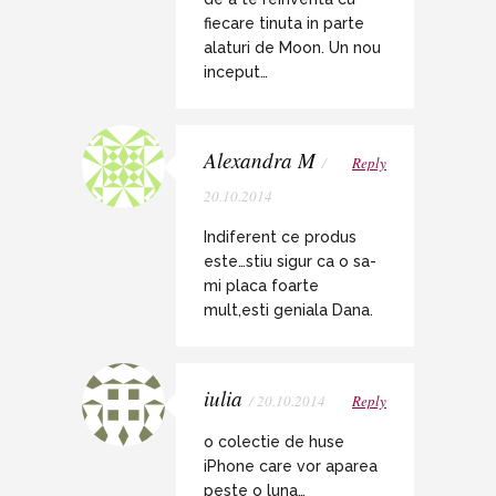
fiecare tinuta in parte
alaturi de Moon. Un nou
inceput…
Alexandra M
/
Reply
20.10.2014
Indiferent ce produs
este…stiu sigur ca o sa-
mi placa foarte
mult,esti geniala Dana.
iulia
/ 20.10.2014
Reply
o colectie de huse
iPhone care vor aparea
peste o luna…