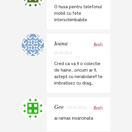
O husa pentru telefonul
mobil cu fete
interschimbabile.
Ioana
/
Reply
20.10.2014
Cred ca va fi o colectie
de haine….oricum ar fi,
astept cu nerabdare!! te
imbratisez cu drag…
Geo
/ 20.10.2014
Reply
ai ramas insarcinata