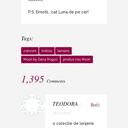
P.S: Emotii… cat Luna de pe cer!
Tags:
concurs
indiciu
lansare
Moon by Dana Rogoz
produs nou Moon
1,395
Comments
TEODORA
/
Reply
20.10.2014
o colectie de lenjerie