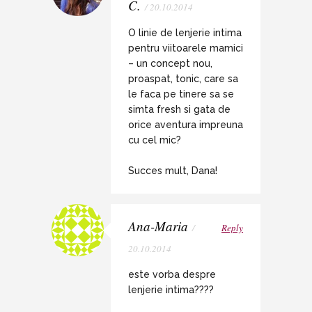
C.
/ 20.10.2014
O linie de lenjerie intima
pentru viitoarele mamici
– un concept nou,
proaspat, tonic, care sa
le faca pe tinere sa se
simta fresh si gata de
orice aventura impreuna
cu cel mic?
Succes mult, Dana!
Ana-Maria
/
Reply
20.10.2014
este vorba despre
lenjerie intima????