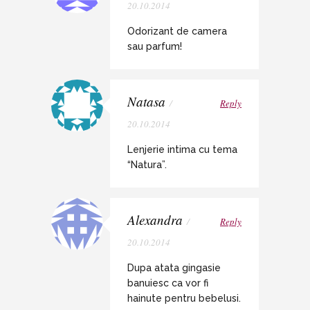
20.10.2014
Odorizant de camera
sau parfum!
Natasa
/
Reply
20.10.2014
Lenjerie intima cu tema
“Natura”.
Alexandra
/
Reply
20.10.2014
Dupa atata gingasie
banuiesc ca vor fi
hainute pentru bebelusi.