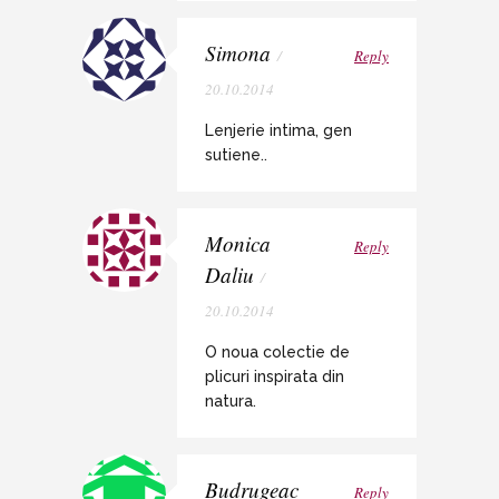
Simona
/
Reply
20.10.2014
Lenjerie intima, gen
sutiene..
Monica
Reply
Daliu
/
20.10.2014
O noua colectie de
plicuri inspirata din
natura.
Budrugeac
Reply