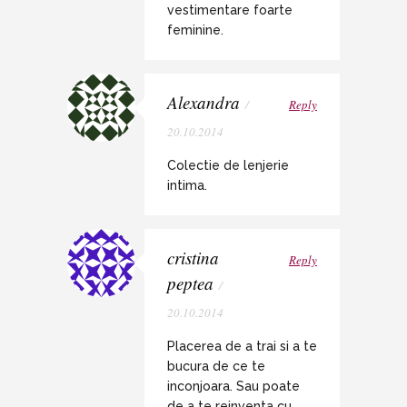
vestimentare foarte
feminine.
Alexandra
/
Reply
20.10.2014
Colectie de lenjerie
intima.
cristina
Reply
peptea
/
20.10.2014
Placerea de a trai si a te
bucura de ce te
inconjoara. Sau poate
de a te reinventa cu