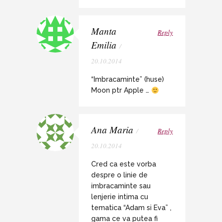
Manta
Reply
Emilia
/
20.10.2014
“Imbracaminte” (huse)
Moon ptr Apple …
Ana Maria
/
Reply
20.10.2014
Cred ca este vorba
despre o linie de
imbracaminte sau
lenjerie intima cu
tematica “Adam si Eva” ,
gama ce va putea fi