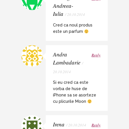
Andreea-
Iulia
/ 20.10.2014
Cred ca noul produs
este un parfum
Andra
Reply
Lambadarie
/
20.10.2014
Si eu cred ca este
vorba de huse de
iPhone sa se asorteze
cu plicurile Moon
Irena
/ 20.10.2014
Reply