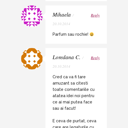
Mihaela
/
Reply
20.10.2014
Parfum sau rochie!
Loredana C.
/
Reply
20.10.2014
Cred ca va fi tare
amuzant sa citesti
toate comentariile cu
atatea idei noi pentru
ce ai mai putea face
sau ai facut!
E ceva de purtat, ceva
care are legaturile cu