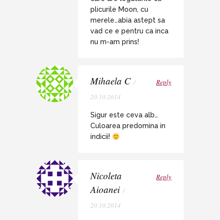
plicurile Moon, cu
merele…abia astept sa
vad ce e pentru ca inca
nu m-am prins!
Mihaela C
/
Reply
20.10.2014
Sigur este ceva alb…
Culoarea predomina in
indicii!
Nicoleta
Reply
Aioanei
/
20.10.2014