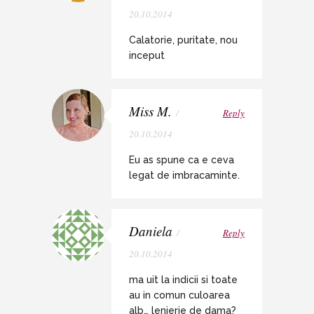
20.10.2014
Calatorie, puritate, nou
inceput
Miss M.
/
Reply
20.10.2014
Eu as spune ca e ceva
legat de imbracaminte.
Daniela
/
Reply
20.10.2014
ma uit la indicii si toate
au in comun culoarea
alb… lenjerie de dama?