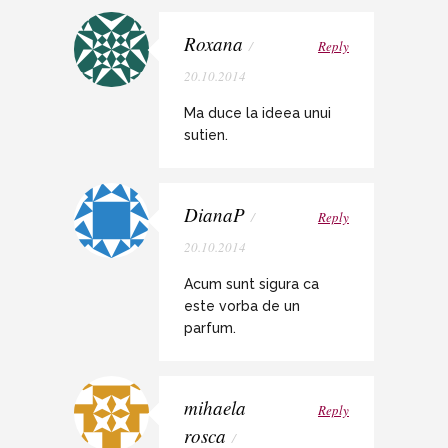
Roxana
/
Reply
20.10.2014
Ma duce la ideea unui
sutien.
DianaP
/
Reply
20.10.2014
Acum sunt sigura ca
este vorba de un
parfum.
mihaela
Reply
rosca
/