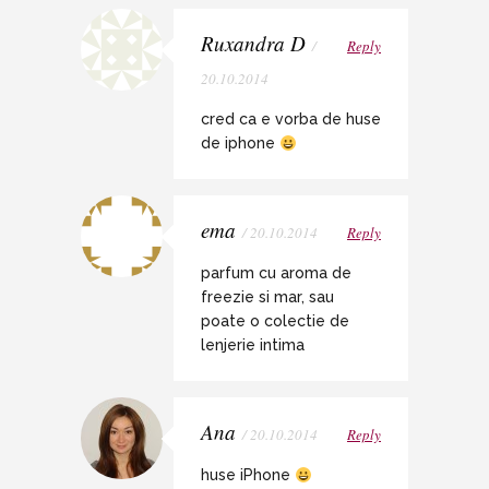
Ruxandra D
/
Reply
20.10.2014
cred ca e vorba de huse
de iphone
ema
/ 20.10.2014
Reply
parfum cu aroma de
freezie si mar, sau
poate o colectie de
lenjerie intima
Ana
/ 20.10.2014
Reply
huse iPhone