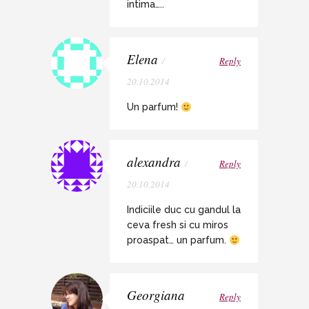
intima…..
Elena
/
Reply
20.10.2014
Un parfum!
alexandra
/
Reply
20.10.2014
Indiciile duc cu gandul la
ceva fresh si cu miros
proaspat… un parfum.
Georgiana
Reply