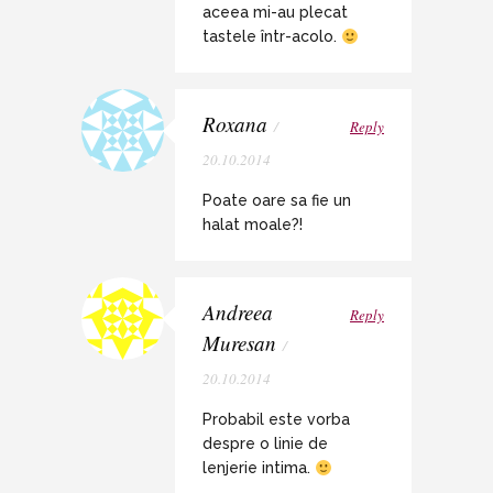
aceea mi-au plecat
tastele într-acolo.
Roxana
/
Reply
20.10.2014
Poate oare sa fie un
halat moale?!
Andreea
Reply
Muresan
/
20.10.2014
Probabil este vorba
despre o linie de
lenjerie intima.