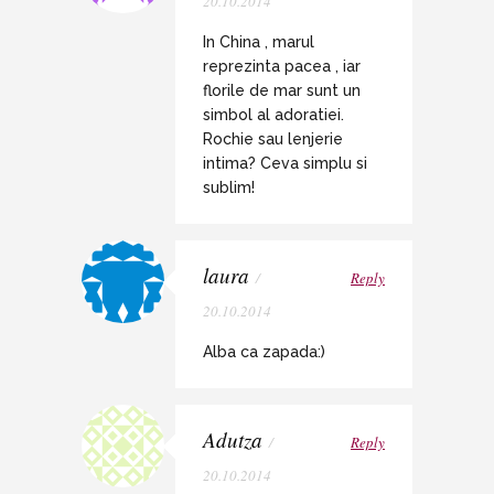
20.10.2014
In China , marul
reprezinta pacea , iar
florile de mar sunt un
simbol al adoratiei.
Rochie sau lenjerie
intima? Ceva simplu si
sublim!
laura
/
Reply
20.10.2014
Alba ca zapada:)
Adutza
/
Reply
20.10.2014