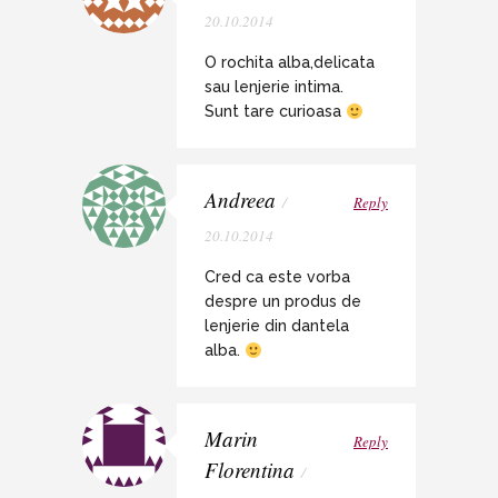
20.10.2014
O rochita alba,delicata
sau lenjerie intima.
Sunt tare curioasa
Andreea
/
Reply
20.10.2014
Cred ca este vorba
despre un produs de
lenjerie din dantela
alba.
Marin
Reply
Florentina
/