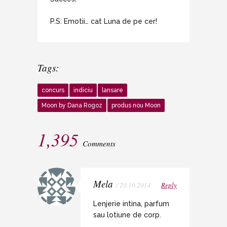
P.S: Emotii… cat Luna de pe cer!
Tags:
concurs
indiciu
lansare
Moon by Dana Rogoz
produs nou Moon
1,395
Comments
Mela
/ 20.10.2014
Reply
Lenjerie intina, parfum
sau lotiune de corp.