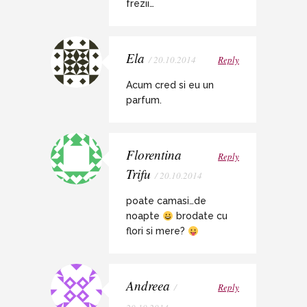
frezii…
Ela
/ 20.10.2014
Reply
Acum cred si eu un
parfum.
Florentina
Reply
Trifu
/ 20.10.2014
poate camasi…de
noapte
brodate cu
flori si mere?
Andreea
/
Reply