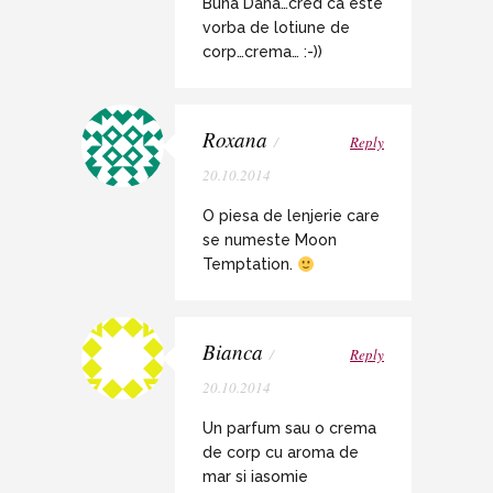
Buna Dana…cred ca este
vorba de lotiune de
corp…crema… :-))
Roxana
/
Reply
20.10.2014
O piesa de lenjerie care
se numeste Moon
Temptation.
Bianca
/
Reply
20.10.2014
Un parfum sau o crema
de corp cu aroma de
mar si iasomie