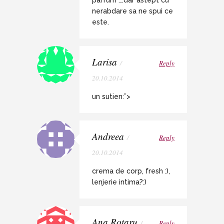
parfum”….dar astept cu
nerabdare sa ne spui ce
este.
Larisa
/
Reply
20.10.2014
un sutien:”>
Andreea
/
Reply
20.10.2014
crema de corp, fresh :),
lenjerie intima?:)
Ana Rotaru
/
Reply