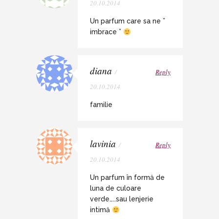
20.10.2014
Un parfum care sa ne ”
imbrace ”
diana
/
Reply
20.10.2014
familie
lavinia
/
Reply
20.10.2014
Un parfum în formă de
luna de culoare
verde…..sau lenjerie
intimă