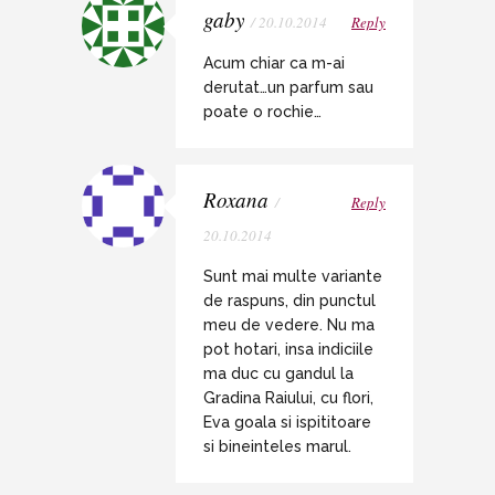
gaby
/ 20.10.2014
Reply
Acum chiar ca m-ai
derutat…un parfum sau
poate o rochie…
Roxana
/
Reply
20.10.2014
Sunt mai multe variante
de raspuns, din punctul
meu de vedere. Nu ma
pot hotari, insa indiciile
ma duc cu gandul la
Gradina Raiului, cu flori,
Eva goala si ispititoare
si bineinteles marul.