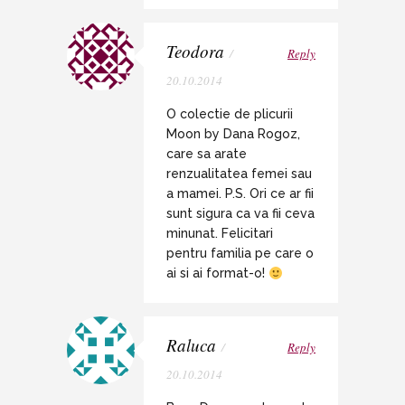
Teodora
/
Reply
20.10.2014
O colectie de plicurii
Moon by Dana Rogoz,
care sa arate
renzualitatea femei sau
a mamei. P.S. Ori ce ar fii
sunt sigura ca va fii ceva
minunat. Felicitari
pentru familia pe care o
ai si ai format-o!
Raluca
/
Reply
20.10.2014