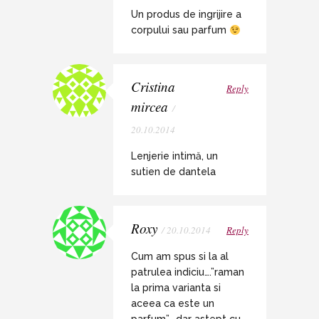
Un produs de ingrijire a
corpului sau parfum
Cristina
Reply
mircea
/
20.10.2014
Lenjerie intimă, un
sutien de dantela
Roxy
/ 20.10.2014
Reply
Cum am spus si la al
patrulea indiciu….”raman
la prima varianta si
aceea ca este un