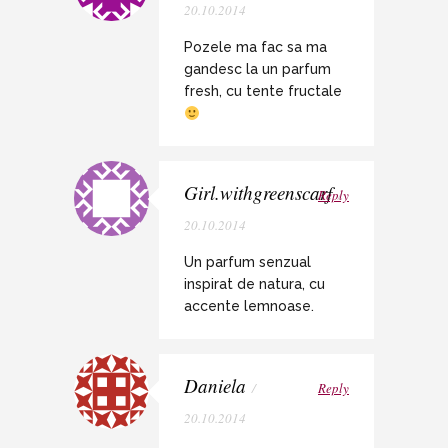
20.10.2014
Pozele ma fac sa ma
gandesc la un parfum
fresh, cu tente fructale
Girl.withgreenscarf
Reply
/
20.10.2014
Un parfum senzual
inspirat de natura, cu
accente lemnoase.
Daniela
/
Reply
20.10.2014