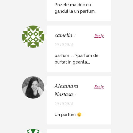
Pozele ma duc cu
gandul la un parfum..
camelia
/
Reply
20.10.2014
parfum …….?parfum de
purtat in geanta….
Alexandra
Reply
Nastasa
/
20.10.2014
Un parfum