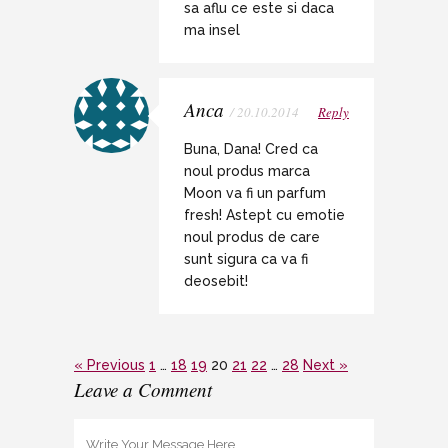
sa aflu ce este si daca
ma insel
Anca
/ 20.10.2014
Reply
Buna, Dana! Cred ca
noul produs marca
Moon va fi un parfum
fresh! Astept cu emotie
noul produs de care
sunt sigura ca va fi
deosebit!
« Previous
1
…
18
19
20
21
22
…
28
Next »
Leave a Comment