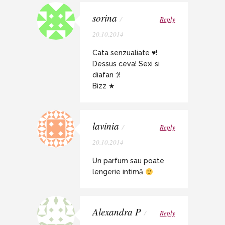
sorina
/
Reply
20.10.2014
Cata senzualiate ♥!
Dessus ceva! Sexi si
diafan :)!
Bizz ★
lavinia
/
Reply
20.10.2014
Un parfum sau poate
lengerie intimă
Alexandra P
/
Reply