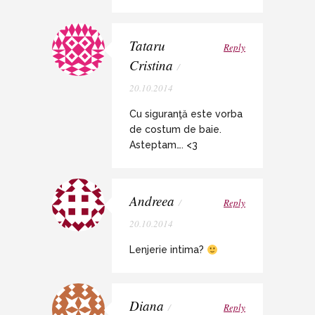
Tataru
Reply
Cristina
/
20.10.2014
Cu siguranţă este vorba
de costum de baie.
Asteptam…. <3
Andreea
/
Reply
20.10.2014
Lenjerie intima?
Diana
/
Reply