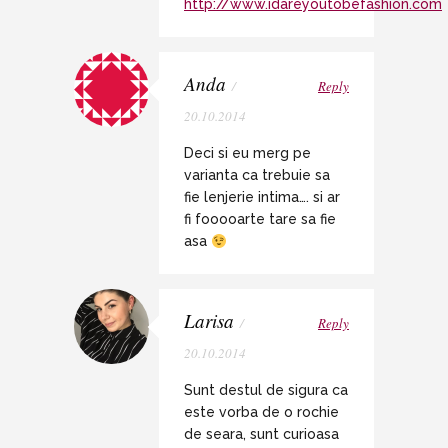
http://www.idareyoutobefashion.com
Anda
/
Reply
20.10.2014
Deci si eu merg pe
varianta ca trebuie sa
fie lenjerie intima…. si ar
fi fooooarte tare sa fie
asa
Larisa
/
Reply
20.10.2014
Sunt destul de sigura ca
este vorba de o rochie
de seara, sunt curioasa