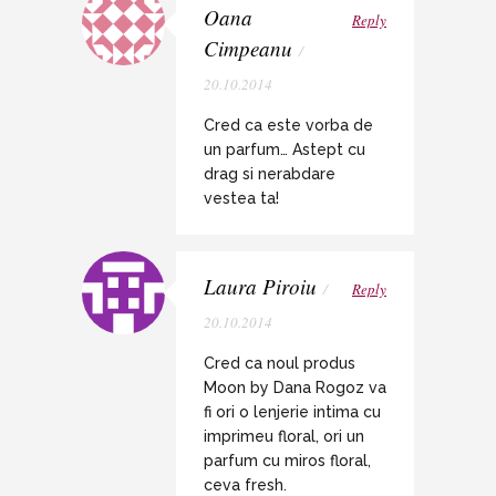
Oana
Reply
Cimpeanu
/
20.10.2014
Cred ca este vorba de
un parfum… Astept cu
drag si nerabdare
vestea ta!
Laura Piroiu
/
Reply
20.10.2014
Cred ca noul produs
Moon by Dana Rogoz va
fi ori o lenjerie intima cu
imprimeu floral, ori un
parfum cu miros floral,
ceva fresh.