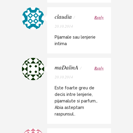
claudia
/
Reply
20.10.2014
Pijamale sau lenjerie
intima
maDalinA
/
Reply
20.10.2014
Este foarte greu de
decis intre lenjerie,
pijamalute si parfum…
Abia asteptam
raspunsul..