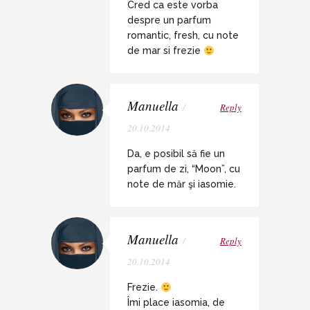
Cred ca este vorba
despre un parfum
romantic, fresh, cu note
de mar si frezie
Manuella
/
Reply
20.10.2014
Da, e posibil să fie un
parfum de zi, “Moon”, cu
note de măr şi iasomie.
Manuella
/
Reply
20.10.2014
Frezie.
Îmi place iasomia, de