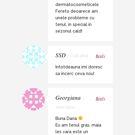
dermatocosmeticele
Fereto deoarece am
unele probleme cu
tenul, in special in
sezonul cald!
SSD
/ 17.07.2014
Reply
Intotdeauna imi doresc
sa incerc ceva nou!
Georgiana
/
Reply
18.07.2014
Buna Dana
Eu am tenul gras, maia
les vara este un