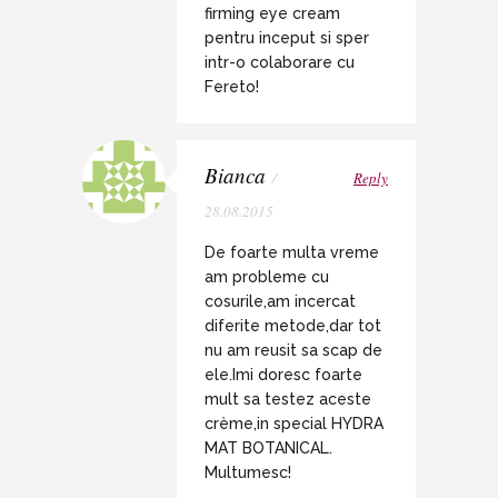
firming eye cream
pentru inceput si sper
intr-o colaborare cu
Fereto!
Bianca
/
Reply
28.08.2015
De foarte multa vreme
am probleme cu
cosurile,am incercat
diferite metode,dar tot
nu am reusit sa scap de
ele.Imi doresc foarte
mult sa testez aceste
crème,in special HYDRA
MAT BOTANICAL.
Multumesc!