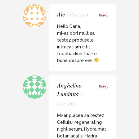
Ale
/ 21.07.2014
Reply
Hello Dana,
mi-as dori mult sa
testez produsele,
intrucat am citit
feedbackuri foarte
bune despre ele.
Anghelina
Reply
Luminita
/
28.05.2015
Mi-ar placea sa testez
Cellular regenerating
night serum, Hydra mat
botaniacal si Hydra