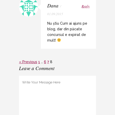
Dana
/
Reply
01.09.2015
Nu știu Cum ai ajuns pe
blog, dar din păcate
concursul e expirat de
mult!
« Previous
1
…
6
7
8
Leave a Comment