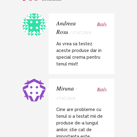
Andreea
Reply
Rosu
/ 17.07.2014
As vrea sa testez
aceste produse dar in
special crema pentru
tenul mixt!
Miruna
/
Reply
17.07.2014
Cine are probleme cu
tenul si a testat mii de
produse de-a lungul
anilor, stie cat de
importanta este