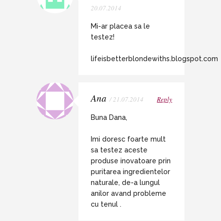
20.07.2014
Mi-ar placea sa le
testez!
lifeisbetterblondewiths.blogspot.com
Ana
/ 21.07.2014
Reply
Buna Dana,
Imi doresc foarte mult
sa testez aceste
produse inovatoare prin
puritarea ingredientelor
naturale, de-a lungul
anilor avand probleme
cu tenul .