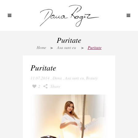
Puritate
Home
>
Asa sunt eu
>
Puritate
Puritate
11.07.2014
,
Dana
,
Asa sunt eu
,
Beauty
2
Share