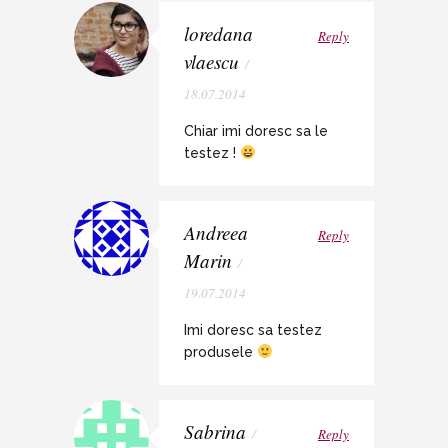
loredana
Reply
vlaescu
/
18.07.2014
Chiar imi doresc sa le
testez !
Andreea
Reply
Marin
/
19.07.2014
Imi doresc sa testez
produsele
Sabrina
/
Reply