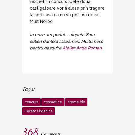
inscrieti in concurs. Cele doua
castigatoare vor fi alese prin tragere
la sorti, asa ca nu va pot ura decat
Mult Noroc!
In poze am purtat: salopeta Zara,
sutien dantela I.D.Sarrieri. Multumesc
pentru gazduire
Atelier Anda Roman
.
Tags:
concurs
cosmetice
creme bio
Fereto Organics
368
Comments